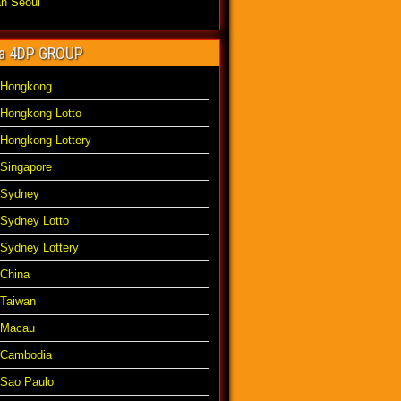
an Seoul
ta 4DP GROUP
o Hongkong
 Hongkong Lotto
 Hongkong Lottery
 Singapore
 Sydney
 Sydney Lotto
 Sydney Lottery
 China
 Taiwan
o Macau
o Cambodia
 Sao Paulo