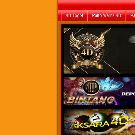
4D Togel
Paito Warna 4D
Pa