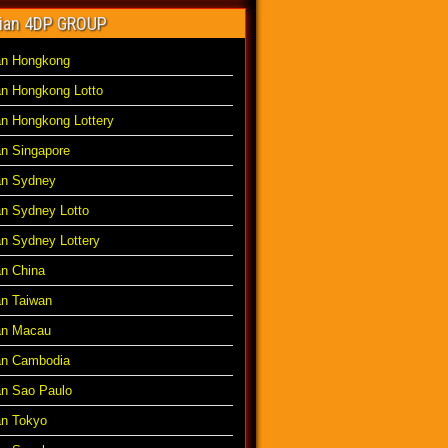
rian 4DP GROUP
an Hongkong
an Hongkong Lotto
an Hongkong Lottery
an Singapore
an Sydney
an Sydney Lotto
an Sydney Lottery
an China
an Taiwan
an Macau
an Cambodia
an Sao Paulo
an Tokyo