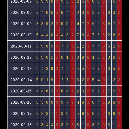
2020-09-07
0
9
9
0
9
9
3
3
2
6
8
6
8
5
7
6
4
2020-09-08
2
4
8
6
5
8
4
3
3
3
6
3
7
1
8
3
2
2020-09-09
3
8
9
2
2
9
5
5
4
7
2
6
2
8
9
7
7
2020-09-10
5
4
4
0
4
4
3
7
7
6
4
7
8
6
2
6
8
2020-09-11
9
9
6
9
6
7
7
5
1
2
3
4
4
8
6
2
8
2020-09-12
8
5
0
5
5
0
1
1
8
9
8
1
0
1
3
9
3
2020-09-13
6
4
3
9
3
4
4
8
5
5
1
7
7
5
0
5
5
2020-09-14
5
0
1
9
1
2
7
9
6
2
8
5
4
9
1
2
3
2020-09-15
4
4
6
3
9
6
4
1
2
9
2
9
7
7
7
9
7
2020-09-16
0
3
0
0
0
9
7
7
4
8
3
6
4
1
9
8
8
2020-09-17
9
2
3
7
1
3
8
2
5
9
5
8
3
2
0
9
9
2020-09-18
9
3
4
4
8
3
9
3
8
1
9
8
6
5
3
1
4