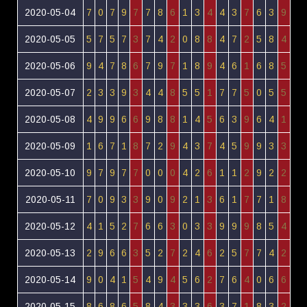
2020-05-04
7
0
7
9
7
7
8
6
1
3
4
4
3
7
6
3
9
2020-05-05
5
7
5
7
3
7
4
2
0
8
8
4
7
2
5
8
4
2020-05-06
9
4
7
8
6
7
9
7
1
8
9
4
6
1
6
8
5
2020-05-07
2
3
3
9
3
4
4
8
5
5
1
7
7
5
0
5
5
2020-05-08
4
9
9
6
6
9
8
8
1
4
5
6
3
9
6
4
1
2020-05-09
1
6
7
1
8
7
2
9
4
3
7
4
5
9
9
3
3
2020-05-10
9
7
9
7
7
0
0
0
4
2
6
1
1
2
9
2
2
2020-05-11
7
0
9
3
3
9
0
9
2
1
3
6
1
7
7
1
8
2020-05-12
4
1
5
2
7
6
6
3
0
3
3
9
9
9
8
5
4
2020-05-13
2
9
6
6
3
5
2
7
2
4
6
2
5
7
7
4
2
2020-05-14
9
0
4
1
5
4
9
4
5
6
2
7
6
4
0
6
6
2020-05-15
8
6
8
6
5
8
4
3
3
3
6
3
7
1
8
3
2