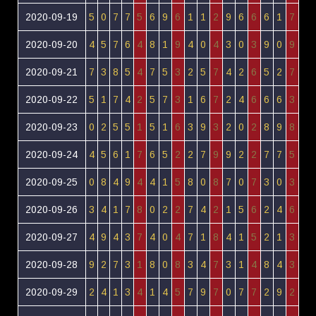
2020-09-19
5
0
7
7
5
6
9
6
1
1
2
9
6
6
6
1
7
2020-09-20
4
5
7
6
4
8
1
9
4
0
4
3
0
3
9
0
9
2020-09-21
7
3
8
5
4
7
5
3
2
5
7
4
2
6
5
2
7
2020-09-22
5
1
7
4
2
5
7
3
1
6
7
2
4
6
6
6
3
2020-09-23
0
2
5
5
1
5
1
6
3
9
3
2
0
2
8
9
8
2020-09-24
4
5
6
1
7
6
5
2
2
7
9
9
2
2
7
7
5
2020-09-25
0
8
4
9
4
4
1
5
8
0
8
7
0
7
3
0
3
2020-09-26
3
4
1
7
8
0
2
2
7
4
2
1
5
6
2
4
6
2020-09-27
4
9
4
3
7
4
0
4
7
1
8
4
1
5
2
1
3
2020-09-28
9
2
7
3
1
8
0
8
3
4
7
3
1
4
8
4
3
2020-09-29
2
4
1
3
4
1
4
5
7
9
7
0
7
7
2
9
2