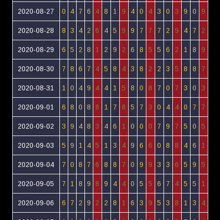
2020-08-27
0
4
7
6
4
8
1
9
4
0
4
3
0
3
9
0
9
2020-08-28
8
3
4
2
6
4
5
9
9
7
7
7
2
9
4
7
2
2020-08-29
6
5
2
8
1
2
9
2
6
8
5
5
6
2
1
8
9
2020-08-30
7
8
6
7
4
5
8
4
3
8
2
2
3
5
8
8
7
2020-08-31
1
0
4
9
4
4
1
5
8
0
8
7
0
7
3
0
3
2020-09-01
6
8
0
8
8
1
7
8
5
7
3
0
4
4
0
7
7
2020-09-02
3
9
4
8
3
4
6
1
0
0
0
7
9
7
5
0
5
2020-09-03
5
9
1
4
5
1
3
4
9
6
6
0
8
8
4
6
1
2020-09-04
7
0
8
7
6
8
8
7
0
9
9
3
3
6
5
9
5
2020-09-05
7
1
8
9
8
9
4
4
0
5
5
6
7
4
5
5
1
2020-09-06
6
7
2
9
2
2
8
1
6
3
9
5
3
8
1
3
4