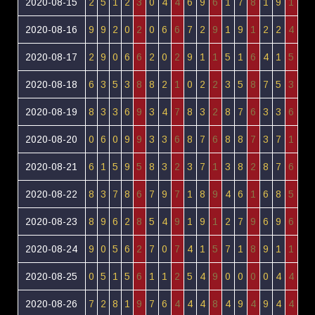
2020-08-15
2
5
1
2
3
0
4
4
6
9
6
1
7
8
1
9
1
2020-08-16
9
9
2
0
2
0
6
6
7
2
9
1
9
1
2
2
4
2020-08-17
2
9
0
6
6
2
0
2
9
1
1
5
1
6
4
1
5
2020-08-18
6
3
5
3
8
8
2
1
0
2
2
3
5
8
7
5
3
2020-08-19
8
3
3
6
9
3
4
7
8
3
2
8
7
6
3
3
6
2020-08-20
0
6
0
9
9
3
3
6
8
7
6
8
8
7
3
7
1
2020-08-21
6
1
5
9
5
8
3
2
3
7
1
3
8
2
8
7
6
2020-08-22
8
3
7
8
6
7
9
7
1
8
9
4
6
1
6
8
5
2020-08-23
8
9
6
2
8
5
4
9
1
9
1
2
7
9
6
9
6
2020-08-24
9
0
5
6
2
7
0
7
4
1
5
7
1
8
9
1
1
2020-08-25
0
5
1
5
6
1
1
2
5
4
9
0
0
0
0
4
4
2020-08-26
7
2
8
1
9
7
6
4
4
4
8
4
9
4
9
4
4