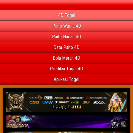
4D Togel
Paito Warna 4D
Paito Harian 4D
Data Paito 4D
Bola Merah 4D
Prediksi Togel 4D
Aplikasi Togel