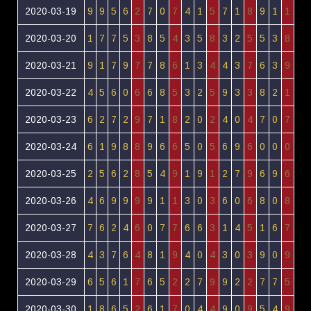
2020-03-19
9
9
5
6
2
7
0
7
4
1
5
7
1
8
9
1
1
2020-03-20
1
7
7
5
3
8
5
4
3
5
8
3
2
5
5
3
8
2020-03-21
9
1
7
9
7
7
8
6
1
3
4
4
3
7
6
3
9
2020-03-22
4
5
6
0
6
6
8
5
3
2
5
9
3
3
8
2
1
2020-03-23
6
2
7
2
9
7
1
8
2
0
2
4
0
4
7
0
7
2020-03-24
6
1
9
8
8
9
6
6
5
0
5
6
9
6
0
0
0
2020-03-25
2
5
6
2
8
5
4
9
1
9
1
2
7
9
6
9
6
2020-03-26
4
6
9
9
9
9
1
1
3
0
3
6
0
6
8
0
8
2020-03-27
7
6
2
4
6
0
7
7
6
6
3
1
4
5
1
6
7
2020-03-28
4
3
7
6
4
8
1
9
4
0
4
3
0
3
9
0
9
2020-03-29
6
5
6
1
7
6
5
2
2
7
9
9
2
2
7
7
5
2020-03-30
1
8
6
5
2
6
1
7
0
4
4
9
0
9
5
4
9