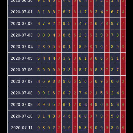
2020-06-30
9
2
4
6
1
4
8
3
6
4
1
7
3
1
1
4
5
2020-07-01
8
1
8
8
7
8
7
6
1
7
8
3
4
7
6
7
4
2020-07-02
4
7
9
2
2
9
5
5
4
7
2
6
2
8
9
7
7
2020-07-03
0
8
8
4
3
8
6
5
2
3
5
3
9
3
7
3
1
2020-07-04
2
8
0
5
5
0
1
1
8
9
8
1
0
1
3
9
3
2020-07-05
5
4
4
4
8
3
9
3
8
1
9
8
6
5
3
1
4
2020-07-06
5
9
0
9
9
3
3
6
8
7
6
8
8
7
3
7
1
2020-07-07
4
6
9
8
8
9
6
6
5
0
5
6
9
6
0
0
0
2020-07-08
0
9
1
6
7
0
2
2
7
4
2
1
5
6
2
4
6
2020-07-09
3
9
6
5
2
6
1
7
0
4
4
9
0
9
5
4
9
2020-07-10
9
1
4
8
3
4
6
1
0
0
0
7
9
7
5
0
5
2020-07-11
0
8
0
2
2
1
6
7
5
3
8
0
9
9
3
5
8