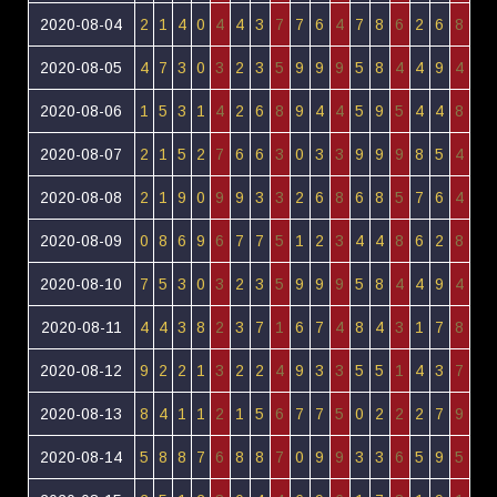
2020-08-04
2
1
4
0
4
4
3
7
7
6
4
7
8
6
2
6
8
2020-08-05
4
7
3
0
3
2
3
5
9
9
9
5
8
4
4
9
4
2020-08-06
1
5
3
1
4
2
6
8
9
4
4
5
9
5
4
4
8
2020-08-07
2
1
5
2
7
6
6
3
0
3
3
9
9
9
8
5
4
2020-08-08
2
1
9
0
9
9
3
3
2
6
8
6
8
5
7
6
4
2020-08-09
0
8
6
9
6
7
7
5
1
2
3
4
4
8
6
2
8
2020-08-10
7
5
3
0
3
2
3
5
9
9
9
5
8
4
4
9
4
2020-08-11
4
4
3
8
2
3
7
1
6
7
4
8
4
3
1
7
8
2020-08-12
9
2
2
1
3
2
2
4
9
3
3
5
5
1
4
3
7
2020-08-13
8
4
1
1
2
1
5
6
7
7
5
0
2
2
2
7
9
2020-08-14
5
8
8
7
6
8
8
7
0
9
9
3
3
6
5
9
5