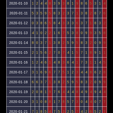
2020-01-10
1
2
4
4
8
3
9
3
8
1
9
8
6
5
3
1
4
2020-01-11
5
3
5
9
5
8
3
2
3
7
1
3
8
2
8
7
6
2020-01-12
0
3
8
6
5
8
4
3
3
3
6
3
7
1
8
3
2
2020-01-13
4
1
0
2
2
1
6
7
5
3
8
0
9
9
3
5
8
2020-01-14
8
0
3
7
1
3
8
2
5
9
5
8
3
2
0
9
9
2020-01-15
2
1
5
6
2
7
0
7
4
1
5
7
1
8
9
1
1
2020-01-16
1
2
4
6
1
4
8
3
6
4
1
7
3
1
1
4
5
2020-01-17
3
1
6
9
6
7
7
5
1
2
3
4
4
8
6
2
8
2020-01-18
6
6
3
7
1
3
8
2
5
9
5
8
3
2
0
9
9
2020-01-19
2
0
8
1
9
7
6
4
4
4
8
4
9
4
9
4
4
2020-01-20
3
1
0
8
8
1
7
8
5
7
3
0
4
4
0
7
7
2020-01-21
7
1
8
5
4
7
5
3
2
5
7
4
2
6
5
2
7