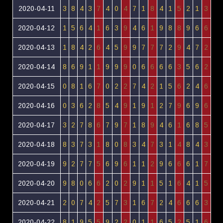
2020-04-11
3
8
4
3
7
4
0
4
7
1
8
4
1
5
2
1
3
2020-04-12
1
5
6
4
1
6
3
9
4
6
1
9
8
8
9
6
6
2020-04-13
1
8
4
2
6
4
5
9
9
7
7
7
2
9
4
7
2
2020-04-14
8
6
9
1
1
9
9
9
0
6
6
6
6
3
5
6
2
2020-04-15
0
8
1
6
7
0
2
2
7
4
2
1
5
6
2
4
6
2020-04-16
0
3
6
2
8
5
4
9
1
9
1
2
7
9
6
9
6
2020-04-17
3
2
7
8
6
7
9
7
1
8
9
4
6
1
6
8
5
2020-04-18
8
3
7
3
1
8
0
8
3
4
7
3
1
4
8
4
3
2020-04-19
9
2
7
7
5
6
9
6
1
1
2
9
6
6
6
1
7
2020-04-20
9
8
0
6
6
2
0
2
9
1
1
5
1
6
4
1
5
2020-04-21
2
0
7
4
2
5
7
3
1
6
7
2
4
6
6
6
3
2020-04-22
8
1
9
5
5
9
2
2
0
1
1
6
5
2
5
1
6