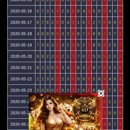
2020-05-16
6
7
3
1
4
2
6
8
9
4
4
5
9
5
4
4
8
2020-05-17
8
7
6
2
8
5
4
9
1
9
1
2
7
9
6
9
6
2020-05-18
4
0
0
9
9
3
3
6
8
7
6
8
8
7
3
7
1
2020-05-19
7
3
0
3
3
3
2
5
5
2
7
8
5
4
2
5
7
2020-05-20
9
9
2
2
4
2
1
3
7
0
7
5
0
5
2
0
2
2020-05-21
8
2
3
6
9
3
4
7
8
3
2
8
7
6
3
3
6
2020-05-22
2
1
3
0
3
2
3
5
9
9
9
5
8
4
4
9
4
2020-05-23
3
0
9
0
9
9
3
3
2
6
8
6
8
5
7
6
4
2020-05-24
8
5
2
7
9
1
9
1
6
1
7
0
6
6
1
1
2
2020-05-25
2
6
3
7
1
3
8
2
5
9
5
8
3
2
0
9
9
2020-05-26
8
7
5
8
4
6
7
4
0
7
7
9
4
4
5
7
3