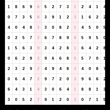
1
8
6
9
6
5
2
7
3
1
2
4
1
4
0
7
3
5
8
3
9
1
2
3
1
6
2
2
4
0
4
8
3
3
0
8
2
1
4
5
0
5
0
2
5
7
3
6
7
8
9
8
5
9
5
0
1
5
6
3
9
3
4
2
8
1
6
4
2
8
0
6
2
9
2
9
6
6
8
5
5
7
0
1
2
3
2
9
2
4
9
4
8
3
4
0
8
7
0
6
4
7
2
9
7
2
0
2
9
6
6
2
6
4
3
1
4
3
0
6
4
1
8
8
1
3
3
0
5
2
7
9
1
2
0
2
0
7
1
5