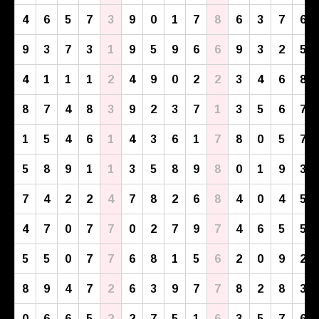
4
6
5
7
3
9
0
1
7
8
6
3
7
6
9
3
7
3
1
9
5
9
6
6
9
3
2
5
4
1
1
1
2
4
9
0
2
2
3
4
6
8
8
7
4
8
3
9
2
3
7
1
3
5
6
7
1
5
4
6
1
4
3
6
1
7
8
0
5
7
5
8
9
1
1
3
5
8
9
8
0
1
9
3
7
4
2
2
4
7
8
2
6
8
4
0
4
5
4
7
0
7
7
0
2
7
9
7
4
6
5
5
5
5
0
7
7
6
8
1
5
6
2
0
9
2
8
9
4
7
2
6
3
9
7
7
8
2
8
3
0
6
6
5
2
2
7
5
1
6
3
5
7
6