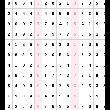
8
0
8
4
3
2
8
2
1
3
2
3
5
2
2
4
4
4
8
4
9
5
9
5
7
3
5
9
9
0
0
7
7
7
8
4
1
5
4
1
9
6
2
3
9
2
2
6
9
7
7
5
0
6
2
9
4
1
8
6
5
0
6
1
0
1
3
0
6
5
8
8
5
5
1
2
0
5
6
2
7
2
3
2
4
1
0
2
2
6
1
3
4
7
6
4
1
6
5
6
5
0
5
1
7
4
3
7
5
1
8
3
8
4
0
0
0
9
9
7
5
3
9
3
3
5
1
9
3
4
7
4
8
9
0
9
8
5
9
8
3
2
5
3
8
3
6
8
5
4
7
0
8
9