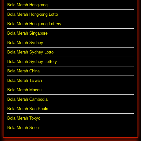
Bola Merah Hongkong
Bola Merah Hongkong Lotto
Bola Merah Hongkong Lottery
Bola Merah Singapore
Bola Merah Sydney
Bola Merah Sydney Lotto
Bola Merah Sydney Lottery
Bola Merah China
Bola Merah Taiwan
Bola Merah Macau
Bola Merah Cambodia
Bola Merah Sao Paulo
Bola Merah Tokyo
Bola Merah Seoul