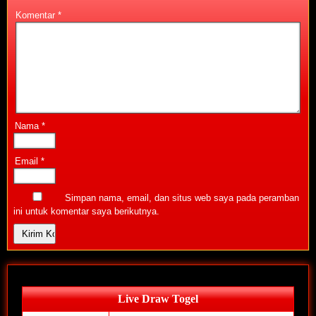
Komentar
*
Nama
*
Email
*
Simpan nama, email, dan situs web saya pada peramban
ini untuk komentar saya berikutnya.