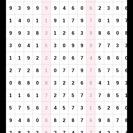
9
3
9
9
9
9
4
6
0
6
2
3
8
6
1
4
0
1
1
9
1
7
9
7
0
1
9
7
9
9
3
8
2
1
2
6
3
9
8
6
0
8
3
0
4
1
5
3
0
9
9
9
7
7
3
3
1
1
9
2
2
2
0
6
7
4
5
8
6
0
2
7
2
8
1
0
7
7
9
7
5
7
5
6
0
8
8
0
8
3
2
2
6
8
4
1
9
3
1
1
6
1
7
2
7
5
7
3
7
8
5
1
5
7
5
6
2
4
5
7
3
1
5
2
6
0
9
4
8
0
8
8
2
8
7
6
9
8
7
8
3
8
3
3
6
2
7
4
3
7
4
2
3
4