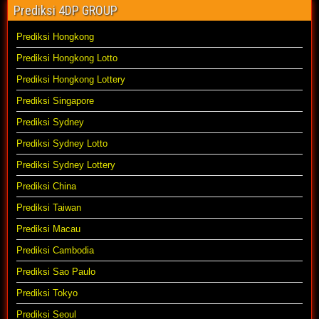
Prediksi 4DP GROUP
Prediksi Hongkong
Prediksi Hongkong Lotto
Prediksi Hongkong Lottery
Prediksi Singapore
Prediksi Sydney
Prediksi Sydney Lotto
Prediksi Sydney Lottery
Prediksi China
Prediksi Taiwan
Prediksi Macau
Prediksi Cambodia
Prediksi Sao Paulo
Prediksi Tokyo
Prediksi Seoul