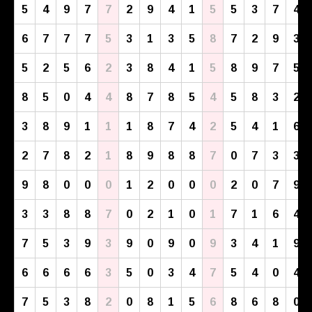
5
4
9
7
7
2
9
4
1
5
5
3
7
4
6
7
7
7
5
3
1
3
5
8
7
2
9
3
5
2
5
6
2
3
8
4
1
5
8
9
7
5
8
5
0
4
4
8
7
8
5
4
5
8
3
2
3
8
9
1
1
1
8
7
4
2
5
4
1
6
2
7
8
2
1
8
9
8
8
7
0
7
3
3
9
8
0
0
0
1
2
0
0
0
2
0
7
9
3
3
8
8
7
0
2
1
0
1
7
1
6
4
7
5
3
9
3
9
0
9
0
9
3
4
1
9
6
6
6
6
3
5
0
3
4
7
5
4
0
4
7
5
3
8
2
0
8
1
5
6
8
6
8
0