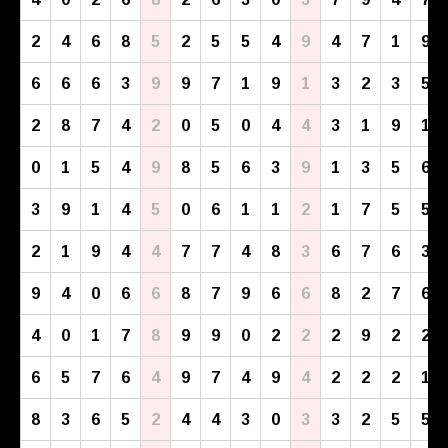
2
4
6
8
5
2
5
5
4
9
4
7
1
9
6
6
6
3
9
9
7
1
9
1
3
2
3
5
2
8
7
4
2
0
5
0
4
4
3
1
9
1
0
1
5
4
9
8
5
6
3
9
1
3
5
6
3
9
1
4
5
0
6
1
1
2
1
7
5
5
2
1
9
4
4
7
7
4
8
3
6
7
6
3
9
4
0
6
6
8
7
9
6
6
8
2
7
6
4
0
1
7
8
9
9
0
2
2
2
9
2
2
6
5
7
6
4
9
7
4
9
4
2
2
2
1
8
3
6
5
2
4
4
3
0
3
3
2
5
5