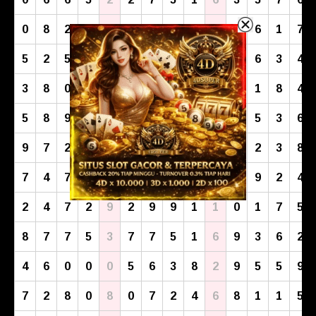
0
8
2
5
7
4
4
5
7
3
9
6
1
7
5
2
5
9
5
0
0
5
5
1
7
6
3
4
3
8
0
5
5
1
3
3
0
3
8
1
8
4
5
8
9
1
1
5
0
2
5
7
0
5
3
6
9
7
2
9
2
4
2
2
7
9
6
2
3
8
7
4
7
9
7
8
7
1
0
1
1
9
2
4
2
4
7
2
9
2
9
9
1
1
0
1
7
5
8
7
7
5
3
7
7
5
1
6
9
3
6
2
4
6
0
0
0
5
6
3
8
2
9
5
5
9
7
2
8
0
8
0
7
2
4
6
8
1
1
5