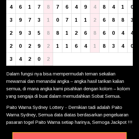
4
6
1
7
8
7
6
4
9
4
8
4
1
0
3
9
7
3
1
0
7
1
1
2
6
8
8
3
2
9
3
5
8
8
1
2
6
8
6
0
4
4
2
0
2
9
2
1
1
6
4
1
8
3
4
0
3
4
2
0
2
Dalam fungsi nya bisa mempermudah teman sekalian
mewarnai dan menandai angka – angka hasil tarikan kalian
semua, di mana angka kami pisahkan dengan kolom – kolom
yang sengaja di buat dalam memudahkan Sobat Semua.
Paito Warna Sydney Lottery - Demikian tadi adalah Paito
Warna Sydney, Semua data diatas berdasarkan pengeluaran
pasaran togel Paito Warna setiap harinya, Semoga Jackpot !!!