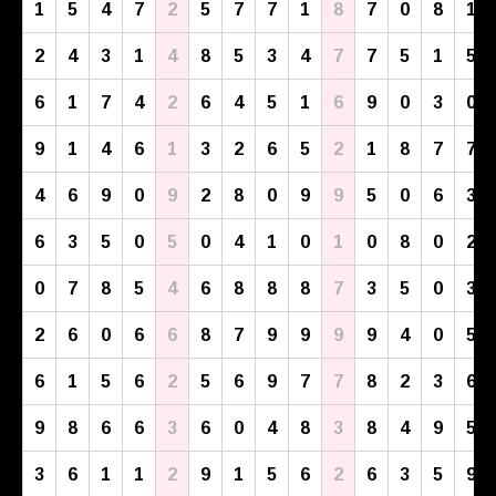
1
5
4
7
2
5
7
7
1
8
7
0
8
1
2
4
3
1
4
8
5
3
4
7
7
5
1
5
6
1
7
4
2
6
4
5
1
6
9
0
3
0
9
1
4
6
1
3
2
6
5
2
1
8
7
7
4
6
9
0
9
2
8
0
9
9
5
0
6
3
6
3
5
0
5
0
4
1
0
1
0
8
0
2
0
7
8
5
4
6
8
8
8
7
3
5
0
3
2
6
0
6
6
8
7
9
9
9
9
4
0
5
6
1
5
6
2
5
6
9
7
7
8
2
3
6
9
8
6
6
3
6
0
4
8
3
8
4
9
5
3
6
1
1
2
9
1
5
6
2
6
3
5
9