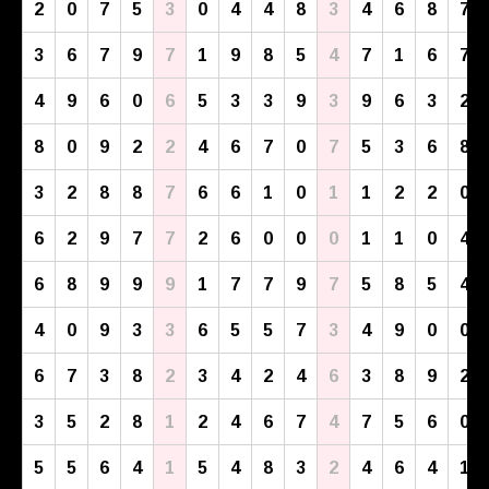
2
0
7
5
3
0
4
4
8
3
4
6
8
7
3
6
7
9
7
1
9
8
5
4
7
1
6
7
4
9
6
0
6
5
3
3
9
3
9
6
3
2
8
0
9
2
2
4
6
7
0
7
5
3
6
8
3
2
8
8
7
6
6
1
0
1
1
2
2
0
6
2
9
7
7
2
6
0
0
0
1
1
0
4
6
8
9
9
9
1
7
7
9
7
5
8
5
4
4
0
9
3
3
6
5
5
7
3
4
9
0
0
6
7
3
8
2
3
4
2
4
6
3
8
9
2
3
5
2
8
1
2
4
6
7
4
7
5
6
0
5
5
6
4
1
5
4
8
3
2
4
6
4
1