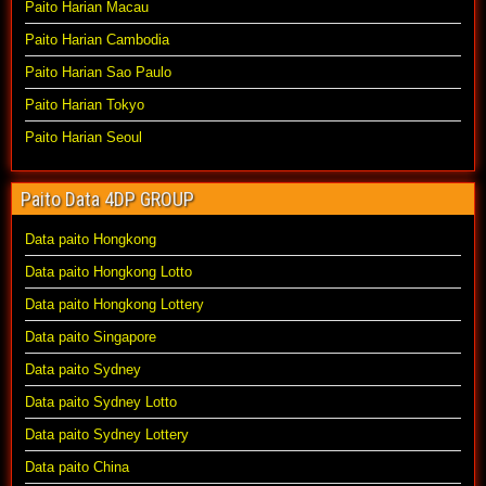
Paito Harian Macau
Paito Harian Cambodia
Paito Harian Sao Paulo
Paito Harian Tokyo
Paito Harian Seoul
Paito Data 4DP GROUP
Data paito Hongkong
Data paito Hongkong Lotto
Data paito Hongkong Lottery
Data paito Singapore
Data paito Sydney
Data paito Sydney Lotto
Data paito Sydney Lottery
Data paito China