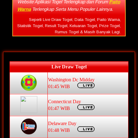
Website Aplikasi Togel Terlengkap dan Forum
Paito
Warna
Terlengkap Serta Menu Populer Lainnya.
Seperti Live Draw Togel, Data Togel, Paito Warna,
Statistik Togel, Result Togel, Keluaran Togel, Prize Togel,
Rumus Togel & Masih Banyak Lagi.