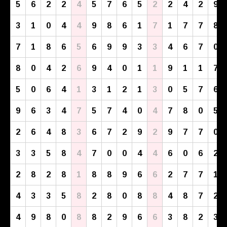
5
6
2
2
4
5
7
6
5
2
2
4
2
9
3
1
0
4
4
9
8
6
1
7
1
7
7
8
7
1
8
6
5
6
9
9
3
3
4
6
7
0
8
0
4
2
6
9
4
0
1
1
9
1
1
7
5
0
6
4
1
3
1
2
1
3
0
5
7
6
9
6
3
4
7
5
7
4
0
4
7
8
0
5
2
6
4
8
3
6
7
2
9
2
9
7
7
0
3
3
5
8
4
7
0
0
4
4
6
0
6
2
2
8
2
8
1
8
8
9
6
6
2
7
7
1
4
3
3
5
8
2
8
0
8
8
4
8
7
2
4
9
8
0
8
8
2
9
6
6
3
8
2
3