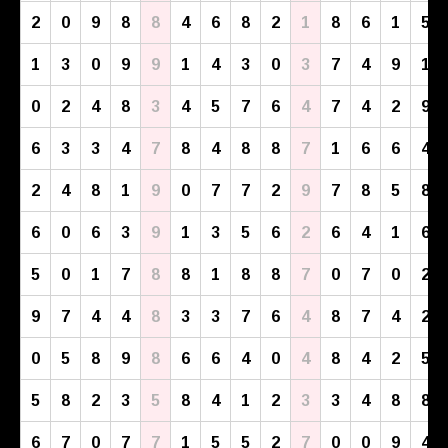
2
0
9
8
8
4
6
8
2
1
8
6
1
5
1
3
0
9
9
1
4
3
0
3
7
4
9
1
0
2
4
8
3
4
5
7
6
4
7
4
2
9
6
3
3
4
7
8
4
8
8
7
1
6
6
4
2
4
8
1
9
0
7
7
2
9
7
8
5
8
6
0
6
3
9
1
3
5
6
2
6
4
1
6
5
0
1
7
8
8
1
8
8
7
0
7
0
2
9
7
4
4
8
3
3
7
6
4
8
7
4
2
0
5
8
9
8
6
6
4
0
4
8
4
2
5
5
8
2
3
5
8
4
1
2
3
3
4
8
8
6
7
0
7
7
1
5
5
2
7
0
0
9
4