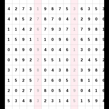
4
2
7
3
1
9
8
7
5
3
6
3
5
3
4
8
5
2
7
8
7
0
4
4
2
9
0
6
1
1
4
2
6
7
9
3
7
1
7
9
8
1
1
5
9
1
1
1
0
9
6
6
6
5
8
9
0
8
9
0
9
4
0
4
6
1
3
0
9
4
0
9
9
2
2
5
5
1
0
1
2
4
5
2
3
7
3
5
8
0
4
3
8
2
3
9
8
2
1
5
2
5
7
3
6
0
5
5
8
1
6
6
2
0
2
7
9
8
0
5
4
9
0
4
1
6
5
3
4
8
3
2
3
1
4
5
1
5
9
4