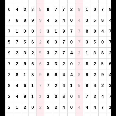
0
4
2
3
5
8
7
7
2
9
1
0
7
8
7
6
9
9
9
4
5
4
0
4
3
5
8
4
7
1
3
0
3
3
1
9
7
7
8
0
4
7
5
7
5
6
2
6
3
7
0
7
3
5
0
7
9
2
3
2
5
3
7
7
4
2
1
3
8
2
7
2
9
6
6
3
3
2
0
2
8
2
5
6
2
8
1
8
9
6
6
4
4
8
9
2
9
4
8
4
6
1
7
7
2
4
1
5
8
4
2
3
2
4
9
1
1
3
0
8
0
8
7
2
4
7
2
1
2
0
2
5
2
4
0
4
4
4
7
1