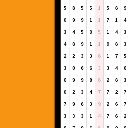
5
8
5
5
1
5
8
9
0
9
9
1
1
7
1
4
3
4
5
0
5
1
4
3
4
8
9
1
1
9
8
3
2
2
3
3
6
1
7
5
3
0
6
6
3
3
4
6
0
9
9
8
8
2
8
3
0
2
3
4
7
7
2
7
7
9
6
3
9
2
6
7
3
3
3
1
4
7
6
2