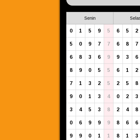
Senin
Sela
0
1
5
9
5
6
5
2
5
0
9
7
7
6
8
7
6
8
3
6
9
9
3
6
8
9
0
5
5
6
1
2
7
1
3
2
5
2
5
8
9
0
1
3
4
0
2
3
3
4
5
3
8
2
4
8
0
6
9
9
9
8
6
6
9
9
0
1
1
8
1
3