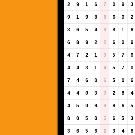
2
9
1
6
7
0
9
3
9
1
9
8
8
6
0
2
3
6
5
4
9
8
1
6
6
8
9
2
2
6
0
9
4
7
2
1
3
5
7
6
4
4
3
1
4
5
7
0
7
4
6
0
6
5
0
6
4
4
0
3
3
2
8
4
4
5
0
9
9
9
6
5
8
0
5
0
5
6
5
3
3
6
5
6
2
3
4
8