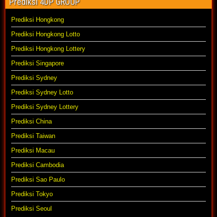
Prediksi 4DP GROUP
Prediksi Hongkong
Prediksi Hongkong Lotto
Prediksi Hongkong Lottery
Prediksi Singapore
Prediksi Sydney
Prediksi Sydney Lotto
Prediksi Sydney Lottery
Prediksi China
Prediksi Taiwan
Prediksi Macau
Prediksi Cambodia
Prediksi Sao Paulo
Prediksi Tokyo
Prediksi Seoul