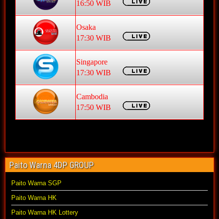
Paito Warna 4DP GROUP
Paito Warna SGP
Paito Warna HK
Paito Warna HK Lottery