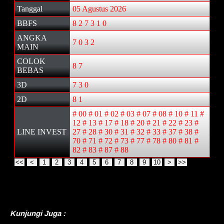
Kunjungi Juga :