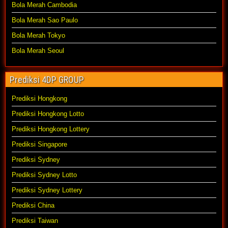
Bola Merah Cambodia
Bola Merah Sao Paulo
Bola Merah Tokyo
Bola Merah Seoul
Prediksi 4DP GROUP
Prediksi Hongkong
Prediksi Hongkong Lotto
Prediksi Hongkong Lottery
Prediksi Singapore
Prediksi Sydney
Prediksi Sydney Lotto
Prediksi Sydney Lottery
Prediksi China
Prediksi Taiwan