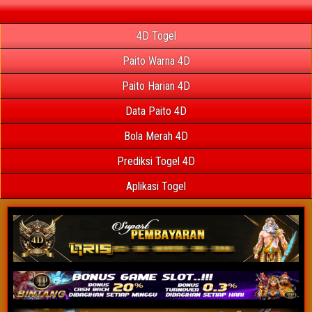
4D Togel
Paito Warna 4D
Paito Harian 4D
Data Paito 4D
Bola Merah 4D
Prediksi Togel 4D
Aplikasi Togel