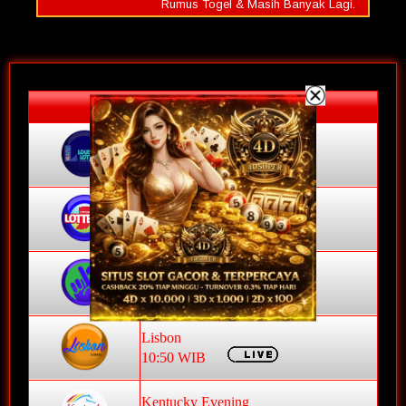
Rumus Togel & Masih Banyak Lagi.