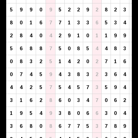
5
9
9
0
9
5
2
2
9
2
8
2
3
0
8
0
1
6
7
7
1
3
3
6
5
3
4
8
2
8
4
0
4
2
9
1
0
1
1
9
9
2
5
6
8
8
7
5
0
8
5
4
4
8
3
4
0
8
3
2
5
1
4
2
0
2
7
1
6
6
0
7
4
5
9
4
3
8
3
2
3
6
4
4
4
4
2
5
7
5
4
5
7
3
5
9
4
0
3
1
6
2
8
6
0
3
4
7
0
6
2
2
1
9
5
4
9
3
8
0
6
6
3
0
4
7
3
6
8
0
8
6
7
7
5
3
7
8
9
2