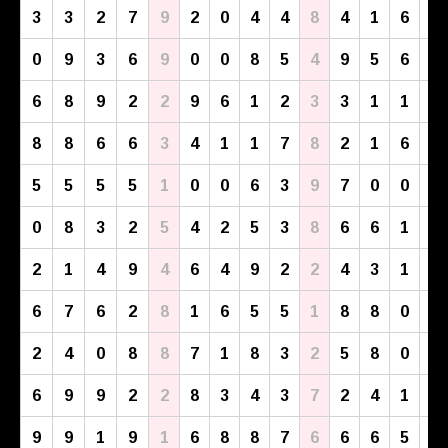
3
3
2
7
9
2
0
4
4
8
4
1
6
4
0
9
3
6
9
0
0
8
5
4
9
5
6
7
6
8
9
2
2
9
6
1
2
3
3
1
1
5
8
8
6
6
3
4
1
1
7
8
2
1
6
4
5
5
5
5
1
0
0
6
3
9
7
0
0
8
0
8
3
2
5
4
2
5
3
8
6
6
1
4
2
1
4
9
4
6
4
9
2
2
4
3
1
3
6
7
6
2
8
1
6
5
5
1
8
8
0
5
2
4
0
8
8
7
1
8
3
2
5
8
0
0
6
9
9
2
2
8
3
4
3
7
2
4
1
6
9
9
1
9
1
6
8
8
7
6
6
6
5
1