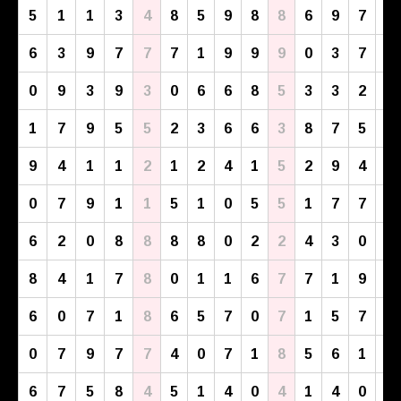
5
1
1
3
4
8
5
9
8
8
6
9
7
2
6
3
9
7
7
7
1
9
9
9
0
3
7
9
0
9
3
9
3
0
6
6
8
5
3
3
2
1
1
7
9
5
5
2
3
6
6
3
8
7
5
7
9
4
1
1
2
1
2
4
1
5
2
9
4
2
0
7
9
1
1
5
1
0
5
5
1
7
7
5
6
2
0
8
8
8
8
0
2
2
4
3
0
2
8
4
1
7
8
0
1
1
6
7
7
1
9
6
6
0
7
1
8
6
5
7
0
7
1
5
7
4
0
7
9
7
7
4
0
7
1
8
5
6
1
7
6
7
5
8
4
5
1
4
0
4
1
4
0
0