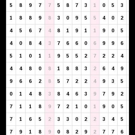
5
8
9
7
7
5
8
7
3
1
0
5
3
8
1
8
8
9
8
3
0
9
5
5
4
0
2
9
4
5
6
7
4
8
1
9
1
1
9
0
5
0
4
0
8
4
3
7
6
6
0
6
9
9
6
1
5
1
0
1
1
9
5
5
2
7
2
2
4
8
4
4
8
0
8
1
8
8
3
2
6
4
9
8
9
6
6
2
8
5
7
2
2
4
9
3
5
4
0
1
4
8
3
8
4
6
3
9
7
9
2
8
7
1
1
8
9
7
2
1
0
1
9
0
5
7
7
1
6
5
2
3
3
0
2
2
3
4
5
3
7
9
1
8
9
0
8
2
9
2
7
7
6
0