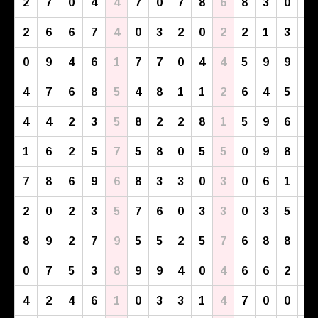
2
7
0
4
4
7
0
7
8
6
8
3
0
6
2
6
6
7
4
0
3
2
0
2
2
1
3
1
0
9
4
6
1
7
7
0
4
4
5
9
9
4
4
7
6
8
5
4
8
1
1
2
6
4
5
5
4
4
2
3
5
8
2
2
8
1
5
9
6
6
1
6
2
5
7
5
8
0
5
5
0
9
8
8
7
8
6
9
6
8
3
3
0
3
0
6
1
0
2
0
2
3
5
7
6
0
3
3
0
3
5
8
8
9
2
7
9
5
5
2
5
7
6
8
8
8
0
7
5
3
8
9
9
4
0
4
6
6
2
4
4
2
4
6
1
0
3
3
1
4
7
0
0
3