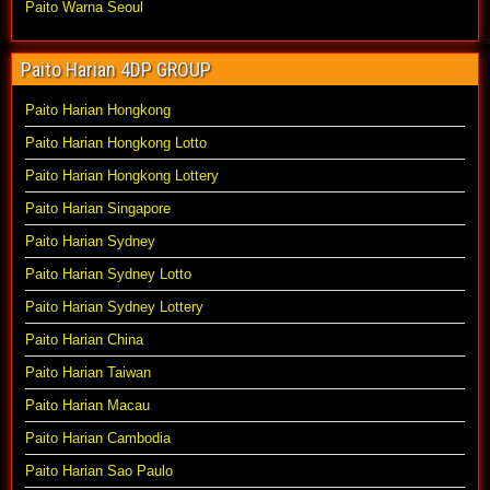
Paito Warna Seoul
Paito Harian 4DP GROUP
Paito Harian Hongkong
Paito Harian Hongkong Lotto
Paito Harian Hongkong Lottery
Paito Harian Singapore
Paito Harian Sydney
Paito Harian Sydney Lotto
Paito Harian Sydney Lottery
Paito Harian China
Paito Harian Taiwan
Paito Harian Macau
Paito Harian Cambodia
Paito Harian Sao Paulo