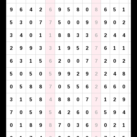
9
6
4
2
6
9
5
8
0
8
6
5
1
4
5
3
0
7
7
5
0
0
9
9
9
0
2
3
3
4
0
1
1
8
8
3
3
6
2
4
4
9
2
9
9
3
3
1
9
5
2
7
6
1
1
9
6
3
1
5
6
2
0
0
7
7
2
0
2
6
5
0
5
0
5
9
9
2
9
2
2
4
8
9
0
5
8
8
7
0
5
5
6
2
6
6
0
3
3
1
5
8
4
8
8
0
7
7
1
2
9
4
7
0
5
9
5
4
2
6
0
6
5
9
4
0
0
1
8
9
8
7
0
3
6
9
0
2
1
0