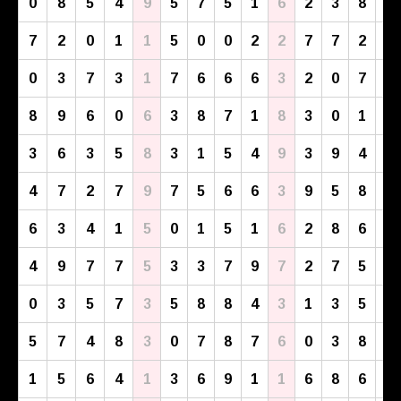
0
8
5
4
9
5
7
5
1
6
2
3
8
0
7
2
0
1
1
5
0
0
2
2
7
7
2
8
0
3
7
3
1
7
6
6
6
3
2
0
7
8
8
9
6
0
6
3
8
7
1
8
3
0
1
9
3
6
3
5
8
3
1
5
4
9
3
9
4
3
4
7
2
7
9
7
5
6
6
3
9
5
8
8
6
3
4
1
5
0
1
5
1
6
2
8
6
9
4
9
7
7
5
3
3
7
9
7
2
7
5
9
0
3
5
7
3
5
8
8
4
3
1
3
5
5
5
7
4
8
3
0
7
8
7
6
0
3
8
8
1
5
6
4
1
3
6
9
1
1
6
8
6
7