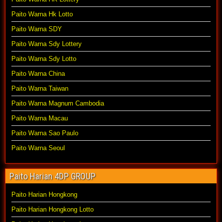
Paito Warna Hk Lotto
Paito Warna SDY
Paito Warna Sdy Lottery
Paito Warna Sdy Lotto
Paito Warna China
Paito Warna Taiwan
Paito Warna Magnum Cambodia
Paito Warna Macau
Paito Warna Sao Paulo
Paito Warna Seoul
Paito Harian 4DP GROUP
Paito Harian Hongkong
Paito Harian Hongkong Lotto