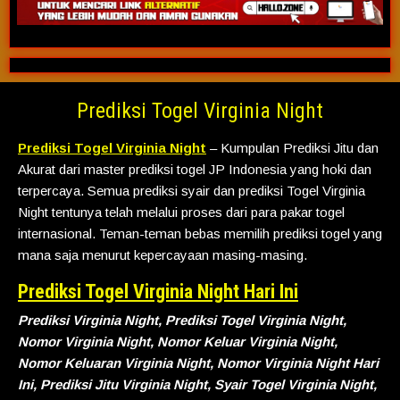
Prediksi Togel Virginia Night
Prediksi Togel Virginia Night
– Kumpulan Prediksi Jitu dan
Akurat dari master prediksi togel JP Indonesia yang hoki dan
terpercaya. Semua prediksi syair dan prediksi Togel Virginia
Night tentunya telah melalui proses dari para pakar togel
internasional. Teman-teman bebas memilih prediksi togel yang
mana saja menurut kepercayaan masing-masing.
Prediksi Togel Virginia Night
Hari Ini
Prediksi Virginia Night, Prediksi Togel Virginia Night,
Nomor Virginia Night, Nomor Keluar Virginia Night,
Nomor Keluaran Virginia Night, Nomor Virginia Night Hari
Ini, Prediksi Jitu Virginia Night, Syair Togel Virginia Night,