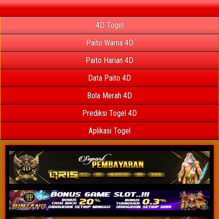
4D Togel
Paito Warna 4D
Paito Harian 4D
Data Paito 4D
Bola Merah 4D
Prediksi Togel 4D
Aplikasi Togel