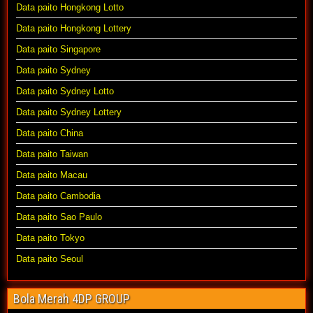
Data paito Hongkong Lotto
Data paito Hongkong Lottery
Data paito Singapore
Data paito Sydney
Data paito Sydney Lotto
Data paito Sydney Lottery
Data paito China
Data paito Taiwan
Data paito Macau
Data paito Cambodia
Data paito Sao Paulo
Data paito Tokyo
Data paito Seoul
Bola Merah 4DP GROUP