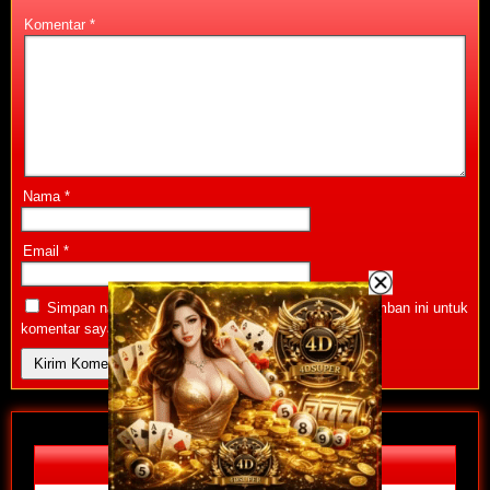
Komentar
*
Nama
*
Email
*
Simpan nama, email, dan situs web saya pada peramban ini untuk
komentar saya berikutnya.