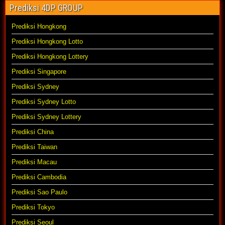
Prediksi 4DP GROUP
Prediksi Hongkong
Prediksi Hongkong Lotto
Prediksi Hongkong Lottery
Prediksi Singapore
Prediksi Sydney
Prediksi Sydney Lotto
Prediksi Sydney Lottery
Prediksi China
Prediksi Taiwan
Prediksi Macau
Prediksi Cambodia
Prediksi Sao Paulo
Prediksi Tokyo
Prediksi Seoul