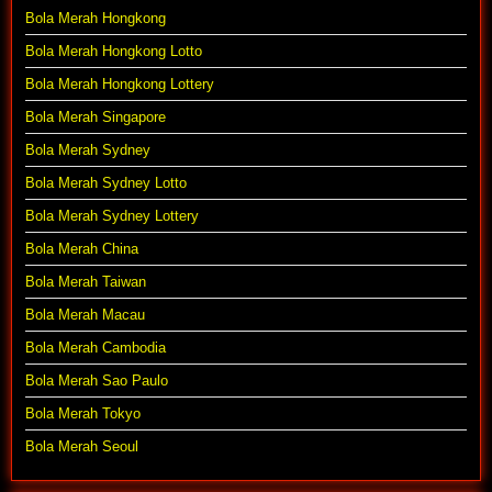
Bola Merah Hongkong
Bola Merah Hongkong Lotto
Bola Merah Hongkong Lottery
Bola Merah Singapore
Bola Merah Sydney
Bola Merah Sydney Lotto
Bola Merah Sydney Lottery
Bola Merah China
Bola Merah Taiwan
Bola Merah Macau
Bola Merah Cambodia
Bola Merah Sao Paulo
Bola Merah Tokyo
Bola Merah Seoul