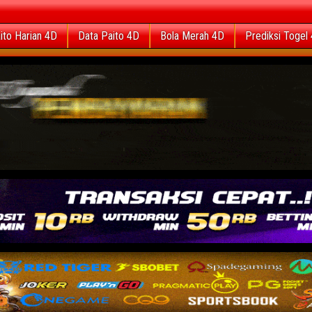
ito Harian 4D
Data Paito 4D
Bola Merah 4D
Prediksi Togel