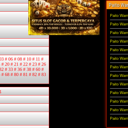
Paito Wa
Paito War
Paito War
Paito Warn
Paito Warn
Paito War
Paito Warn
Paito Warn
Paito War
Paito War
Paito War
Paito War
Paito War
Paito War