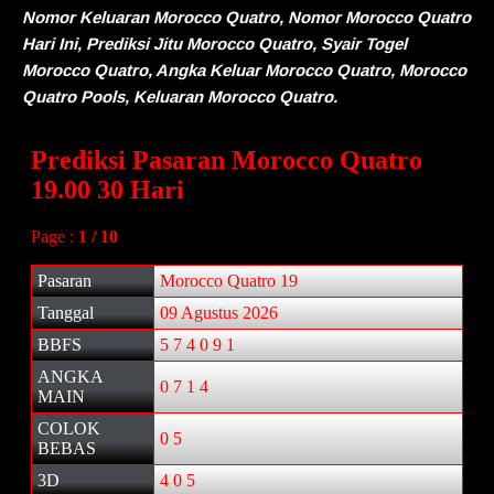
Nomor Keluaran Morocco Quatro, Nomor Morocco Quatro
Hari Ini, Prediksi Jitu Morocco Quatro, Syair Togel
Morocco Quatro, Angka Keluar Morocco Quatro, Morocco
Quatro Pools, Keluaran Morocco Quatro.