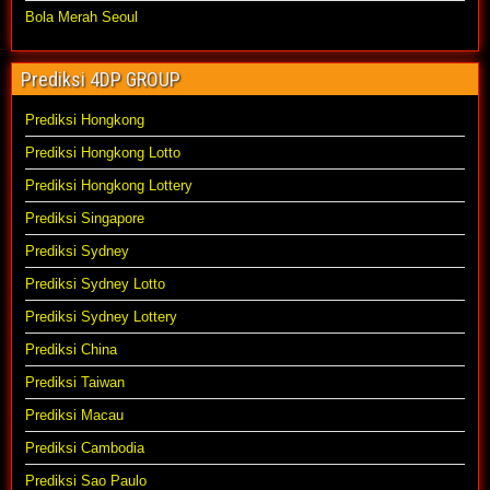
Bola Merah Seoul
Prediksi 4DP GROUP
Prediksi Hongkong
Prediksi Hongkong Lotto
Prediksi Hongkong Lottery
Prediksi Singapore
Prediksi Sydney
Prediksi Sydney Lotto
Prediksi Sydney Lottery
Prediksi China
Prediksi Taiwan
Prediksi Macau
Prediksi Cambodia
Prediksi Sao Paulo