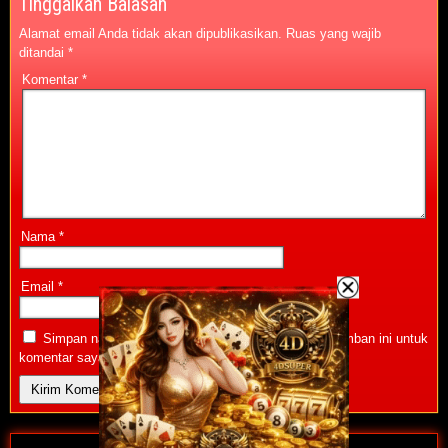
Tinggalkan Balasan
Alamat email Anda tidak akan dipublikasikan.
Ruas yang wajib
ditandai
*
Komentar
*
Nama
*
Email
*
Simpan nama, email, dan situs web saya pada peramban ini untuk
komentar saya berikutnya.