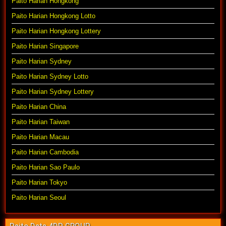
Paito Harian Hongkong
Paito Harian Hongkong Lotto
Paito Harian Hongkong Lottery
Paito Harian Singapore
Paito Harian Sydney
Paito Harian Sydney Lotto
Paito Harian Sydney Lottery
Paito Harian China
Paito Harian Taiwan
Paito Harian Macau
Paito Harian Cambodia
Paito Harian Sao Paulo
Paito Harian Tokyo
Paito Harian Seoul