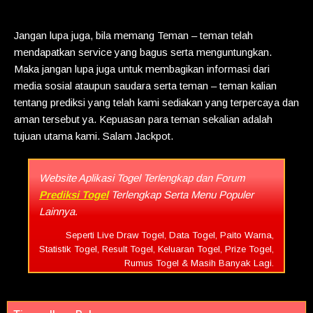
Jangan lupa juga, bila memang Teman – teman telah
mendapatkan service yang bagus serta menguntungkan.
Maka jangan lupa juga untuk membagikan informasi dari
media sosial ataupun saudara serta teman – teman kalian
tentang prediksi yang telah kami sediakan yang terpercaya dan
aman tersebut ya. Kepuasan para teman sekalian adalah
tujuan utama kami. Salam Jackpot.
Website Aplikasi Togel Terlengkap dan Forum
Prediksi Togel
Terlengkap Serta Menu Populer
Lainnya.
Seperti Live Draw Togel, Data Togel, Paito Warna,
Statistik Togel, Result Togel, Keluaran Togel, Prize Togel,
Rumus Togel & Masih Banyak Lagi.