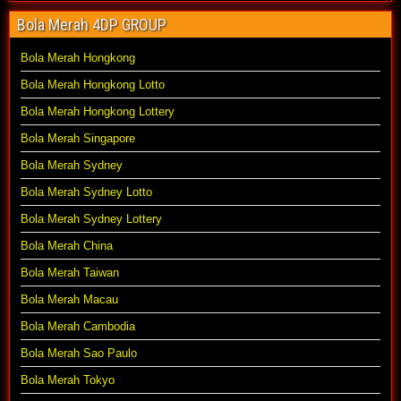
Bola Merah 4DP GROUP
Bola Merah Hongkong
Bola Merah Hongkong Lotto
Bola Merah Hongkong Lottery
Bola Merah Singapore
Bola Merah Sydney
Bola Merah Sydney Lotto
Bola Merah Sydney Lottery
Bola Merah China
Bola Merah Taiwan
Bola Merah Macau
Bola Merah Cambodia
Bola Merah Sao Paulo
Bola Merah Tokyo