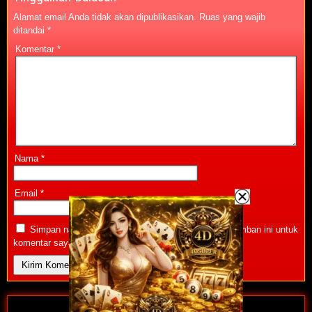
Alamat email Anda tidak akan dipublikasikan.
Ruas yang wajib
ditandai
*
Komentar
*
Nama
*
Email
*
Simpan nama, email, dan situs web saya pada peramban ini untuk
komentar saya berikutnya.