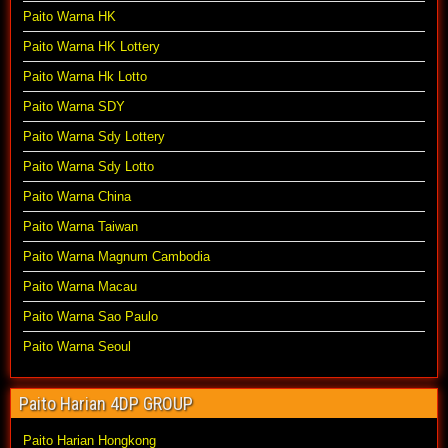
Paito Warna HK
Paito Warna HK Lottery
Paito Warna Hk Lotto
Paito Warna SDY
Paito Warna Sdy Lottery
Paito Warna Sdy Lotto
Paito Warna China
Paito Warna Taiwan
Paito Warna Magnum Cambodia
Paito Warna Macau
Paito Warna Sao Paulo
Paito Warna Seoul
Paito Harian 4DP GROUP
Paito Harian Hongkong