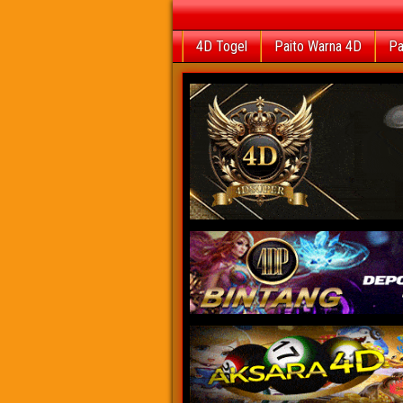
4D Togel
Paito Warna 4D
Pa