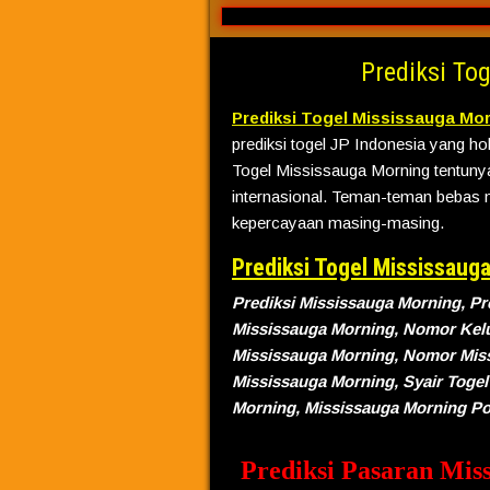
Prediksi To
Prediksi Togel Mississauga Mo
prediksi togel JP Indonesia yang ho
Togel Mississauga Morning tentunya 
internasional. Teman-teman bebas m
kepercayaan masing-masing.
Prediksi Togel Mississaug
Prediksi Mississauga Morning, P
Mississauga Morning, Nomor Kel
Mississauga Morning, Nomor Missi
Mississauga Morning, Syair Toge
Morning, Mississauga Morning Po