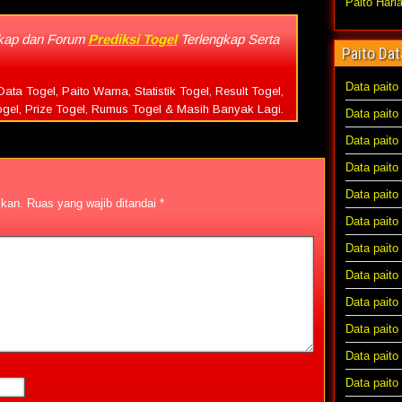
Paito Hari
ngkap dan Forum
Prediksi Togel
Terlengkap Serta
Paito Da
Data pait
ata Togel, Paito Warna, Statistik Togel, Result Togel,
ogel, Prize Togel, Rumus Togel & Masih Banyak Lagi.
Data paito
Data paito
Data paito
Data paito
ikan.
Ruas yang wajib ditandai
*
Data paito
Data paito
Data paito
Data paito
Data pait
Data pait
Data paito