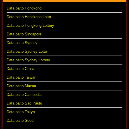
Data paito Hongkong
Data paito Hongkong Lotto
Data paito Hongkong Lottery
Data paito Singapore
Data paito Sydney
Data paito Sydney Lotto
Data paito Sydney Lottery
Data paito China
Data paito Taiwan
Data paito Macau
Data paito Cambodia
Data paito Sao Paulo
Data paito Tokyo
Data paito Seoul