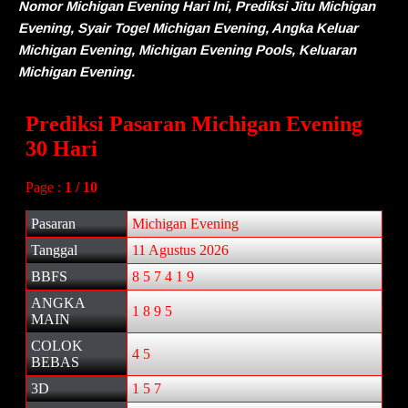
Nomor Michigan Evening Hari Ini, Prediksi Jitu Michigan
Evening, Syair Togel Michigan Evening, Angka Keluar
Michigan Evening, Michigan Evening Pools, Keluaran
Michigan Evening.