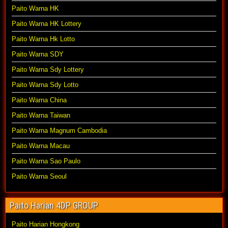
Paito Warna HK
Paito Warna HK Lottery
Paito Warna Hk Lotto
Paito Warna SDY
Paito Warna Sdy Lottery
Paito Warna Sdy Lotto
Paito Warna China
Paito Warna Taiwan
Paito Warna Magnum Cambodia
Paito Warna Macau
Paito Warna Sao Paulo
Paito Warna Seoul
Paito Harian 4DP GROUP
Paito Harian Hongkong