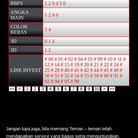
Jangan lupa juga, bila memang Teman – teman telah
mendapatkan service yang bagus serta menguntungkan.