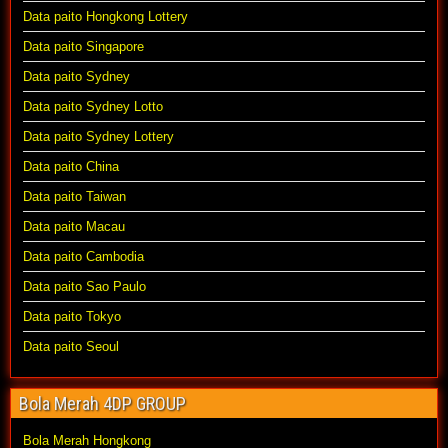
Data paito Hongkong Lottery
Data paito Singapore
Data paito Sydney
Data paito Sydney Lotto
Data paito Sydney Lottery
Data paito China
Data paito Taiwan
Data paito Macau
Data paito Cambodia
Data paito Sao Paulo
Data paito Tokyo
Data paito Seoul
Bola Merah 4DP GROUP
Bola Merah Hongkong