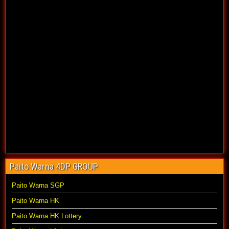
Paito Warna 4DP GROUP
Paito Warna SGP
Paito Warna HK
Paito Warna HK Lottery