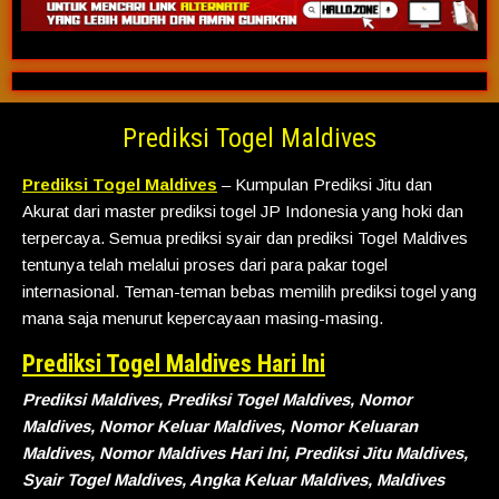
Prediksi Togel Maldives
Prediksi Togel Maldives
– Kumpulan Prediksi Jitu dan
Akurat dari master prediksi togel JP Indonesia yang hoki dan
terpercaya. Semua prediksi syair dan prediksi Togel Maldives
tentunya telah melalui proses dari para pakar togel
internasional. Teman-teman bebas memilih prediksi togel yang
mana saja menurut kepercayaan masing-masing.
Prediksi Togel Maldives
Hari Ini
Prediksi Maldives, Prediksi Togel Maldives, Nomor
Maldives, Nomor Keluar Maldives, Nomor Keluaran
Maldives, Nomor Maldives Hari Ini, Prediksi Jitu Maldives,
Syair Togel Maldives, Angka Keluar Maldives, Maldives