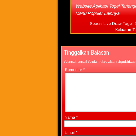
Website Aplikasi Togel Terle
Menu Populer Lainnya.
Seperti Live Draw Togel, D
Keluaran T
Tinggalkan Balasan
Alamat email Anda tidak akan dipublikas
Komentar
*
Nama
*
Email
*