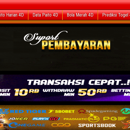
ito Harian 4D
Data Paito 4D
Bola Merah 4D
Prediksi Togel