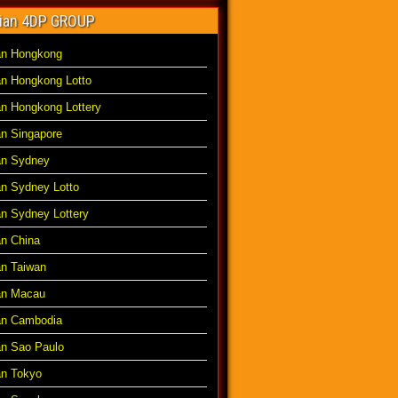
rian 4DP GROUP
an Hongkong
an Hongkong Lotto
an Hongkong Lottery
an Singapore
an Sydney
an Sydney Lotto
an Sydney Lottery
an China
an Taiwan
an Macau
an Cambodia
an Sao Paulo
an Tokyo