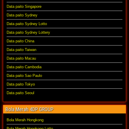
Data paito Singapore
Data paito Sydney
Data paito Sydney Lotto
Data paito Sydney Lottery
Data paito China
Data paito Taiwan
Data paito Macau
Data paito Cambodia
Data paito Sao Paulo
Data paito Tokyo
Data paito Seoul
Bola Merah 4DP GROUP
Bola Merah Hongkong
Bola Merah Hongkong Lotto