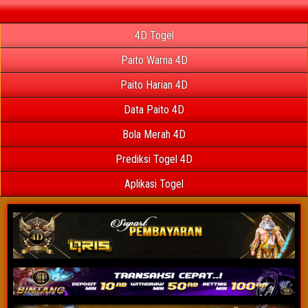
4D Togel
Paito Warna 4D
Paito Harian 4D
Data Paito 4D
Bola Merah 4D
Prediksi Togel 4D
Aplikasi Togel