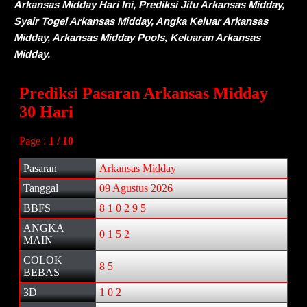
Arkansas Midday Hari Ini, Prediksi Jitu Arkansas Midday,
Syair Togel Arkansas Midday, Angka Keluar Arkansas
Midday, Arkansas Midday Pools, Keluaran Arkansas
Midday.