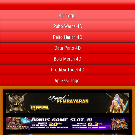
4D Togel
Paito Warna 4D
Paito Harian 4D
Data Paito 4D
Bola Merah 4D
Prediksi Togel 4D
Aplikasi Togel