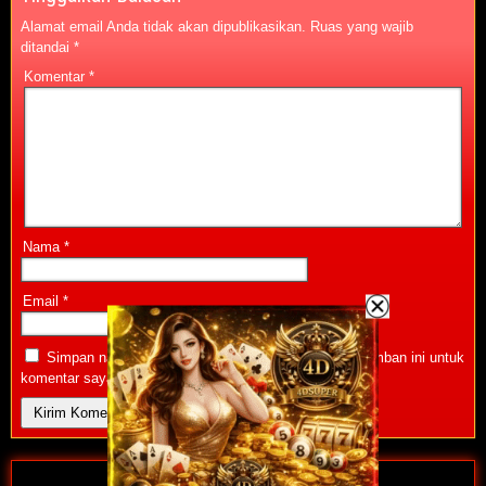
Alamat email Anda tidak akan dipublikasikan.
Ruas yang wajib
ditandai
*
Komentar
*
Nama
*
Email
*
Simpan nama, email, dan situs web saya pada peramban ini untuk
komentar saya berikutnya.