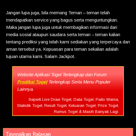
Jangan lupa juga, bila memang Teman – teman telah
mendapatkan service yang bagus serta menguntungkan.
Maka jangan lupa juga untuk membagikan informasi dari
media sosial ataupun saudara serta teman – teman kalian
tentang prediksi yang telah kami sediakan yang terpercaya dan
aman tersebut ya. Kepuasan para teman sekalian adalah
tujuan utama kami. Salam Jackpot.
Website Aplikasi Togel Terlengkap dan Forum
Prediksi Togel
Terlengkap Serta Menu Populer
Lainnya.
Seperti Live Draw Togel, Data Togel, Paito Warna,
Statistik Togel, Result Togel, Keluaran Togel, Prize Togel,
Rumus Togel & Masih Banyak Lagi.
Tinggalkan Balasan