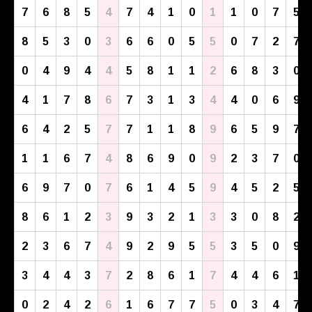
7
6
8
5
4
7
4
1
0
1
1
0
7
5
8
5
3
0
3
6
6
0
5
5
0
7
2
7
0
4
9
4
4
5
8
1
1
2
6
8
3
0
4
1
7
8
6
7
3
1
3
4
4
0
6
9
6
4
2
5
7
7
1
1
8
9
6
5
9
7
1
1
6
7
4
8
6
9
0
9
2
3
7
0
6
9
7
0
7
6
1
4
5
9
4
5
2
5
8
6
1
2
3
9
3
2
1
3
3
0
8
2
2
3
6
7
4
9
2
9
5
5
3
5
0
9
3
4
4
3
7
2
8
6
1
7
4
4
6
1
0
2
4
2
6
1
6
7
7
5
0
3
4
7