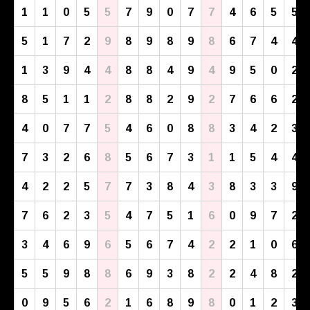
1
1
0
5
5
7
9
0
7
7
4
6
5
5
5
1
7
2
9
8
9
8
9
8
6
7
4
4
1
3
9
4
4
8
8
4
9
4
9
5
0
2
8
5
1
1
2
8
8
2
9
2
7
6
6
2
4
0
7
7
5
4
6
0
8
8
3
4
2
3
7
3
2
6
8
5
6
7
3
1
1
5
4
4
4
2
2
5
7
7
3
8
4
3
8
3
3
9
7
6
2
3
5
4
7
5
1
6
0
9
7
2
3
4
6
9
6
5
6
7
4
2
2
1
0
6
5
5
9
8
8
6
9
3
8
2
2
4
8
2
0
9
5
6
2
1
6
8
9
8
0
1
2
3