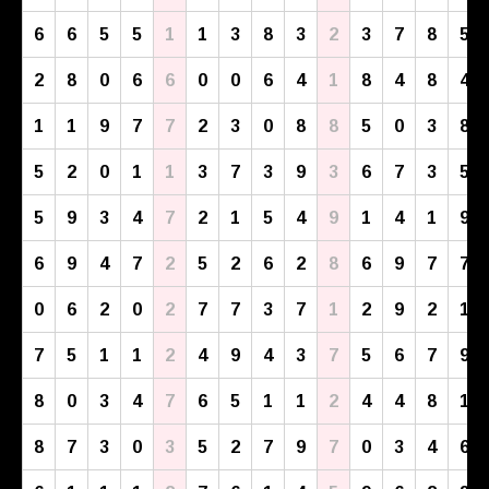
6
6
5
5
1
1
3
8
3
2
3
7
8
5
2
8
0
6
6
0
0
6
4
1
8
4
8
4
1
1
9
7
7
2
3
0
8
8
5
0
3
8
5
2
0
1
1
3
7
3
9
3
6
7
3
5
5
9
3
4
7
2
1
5
4
9
1
4
1
9
6
9
4
7
2
5
2
6
2
8
6
9
7
7
0
6
2
0
2
7
7
3
7
1
2
9
2
1
7
5
1
1
2
4
9
4
3
7
5
6
7
9
8
0
3
4
7
6
5
1
1
2
4
4
8
1
8
7
3
0
3
5
2
7
9
7
0
3
4
6