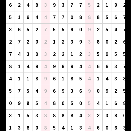
6
2
4
8
3
9
3
7
7
5
2
1
9
2
5
1
9
4
4
7
7
0
8
8
8
5
6
7
3
6
5
2
7
5
5
9
0
9
2
5
4
7
2
7
2
0
2
1
2
3
9
3
8
0
2
6
7
4
3
0
3
2
2
1
2
3
5
9
5
5
8
1
4
9
4
9
9
9
4
4
6
6
3
7
4
1
1
8
9
6
1
8
5
4
1
4
3
8
5
7
5
4
9
6
9
3
6
9
0
9
2
5
0
9
8
5
4
8
0
5
0
5
4
1
6
8
3
1
5
3
8
8
8
8
4
3
2
3
8
0
1
3
8
0
8
5
4
1
3
4
6
0
6
3