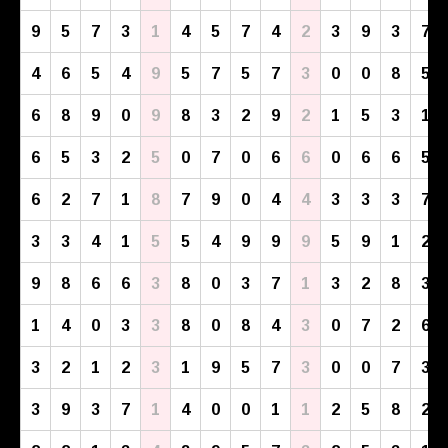
9
5
7
3
1
4
5
7
4
2
3
9
3
7
4
6
5
4
9
5
7
5
7
3
0
0
8
5
6
8
9
0
9
8
3
2
9
2
1
5
3
1
6
5
3
2
5
0
7
0
6
6
0
6
6
5
6
2
7
1
8
7
9
0
4
4
3
3
3
7
3
3
4
1
5
5
4
9
9
9
5
9
1
2
9
8
6
6
3
8
0
3
7
1
3
2
8
3
1
4
0
3
3
8
0
8
4
3
0
7
2
6
3
2
1
2
3
1
9
5
7
3
0
0
7
3
3
9
3
7
1
4
0
0
1
1
2
5
8
2