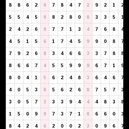
8
8
6
2
8
7
8
4
7
2
9
2
1
2
5
5
4
5
9
8
2
8
0
8
3
3
5
1
2
4
2
6
8
7
7
1
3
4
7
6
8
4
4
5
1
5
6
1
7
4
5
9
9
0
8
7
7
9
2
6
8
3
4
6
6
3
3
7
8
8
8
6
6
7
4
5
5
9
9
9
6
7
1
9
8
0
4
1
5
6
2
4
8
3
6
4
6
7
4
0
5
3
8
5
6
2
6
8
7
5
7
3
3
0
5
7
3
3
3
9
4
4
4
8
3
8
1
5
0
9
9
7
3
7
1
8
6
6
0
3
8
4
2
4
6
2
0
0
2
2
0
9
6
7