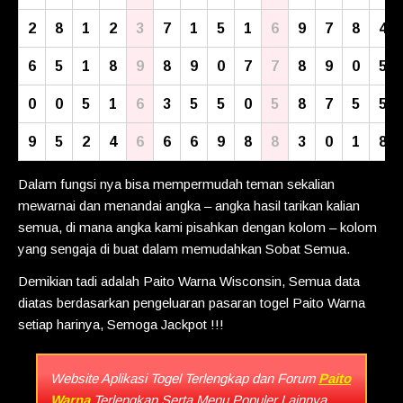
2
8
1
2
3
7
1
5
1
6
9
7
8
4
6
5
1
8
9
8
9
0
7
7
8
9
0
5
0
0
5
1
6
3
5
5
0
5
8
7
5
5
9
5
2
4
6
6
6
9
8
8
3
0
1
8
Dalam fungsi nya bisa mempermudah teman sekalian
mewarnai dan menandai angka – angka hasil tarikan kalian
semua, di mana angka kami pisahkan dengan kolom – kolom
yang sengaja di buat dalam memudahkan Sobat Semua.
Demikian tadi adalah Paito Warna Wisconsin, Semua data
diatas berdasarkan pengeluaran pasaran togel Paito Warna
setiap harinya, Semoga Jackpot !!!
Website Aplikasi Togel Terlengkap dan Forum
Paito
Warna
Terlengkap Serta Menu Populer Lainnya.