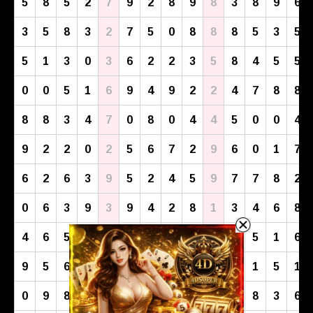
5
8
5
2
7
9
2
8
9
8
3
8
9
6
3
5
8
3
2
7
5
0
8
8
8
5
3
5
5
1
3
0
3
6
2
2
3
5
8
4
5
5
0
0
5
1
6
9
4
9
2
2
4
7
8
8
8
8
3
4
7
0
8
0
4
4
5
0
0
4
9
2
2
0
2
5
6
7
2
9
6
0
1
7
6
2
6
3
9
5
2
4
5
9
7
7
8
2
0
6
3
9
3
9
4
2
8
1
3
4
6
8
4
6
5
8
4
1
3
2
5
7
6
5
1
6
9
5
6
5
2
5
9
0
8
8
4
1
5
1
0
9
8
2
1
3
4
7
6
4
3
8
3
6