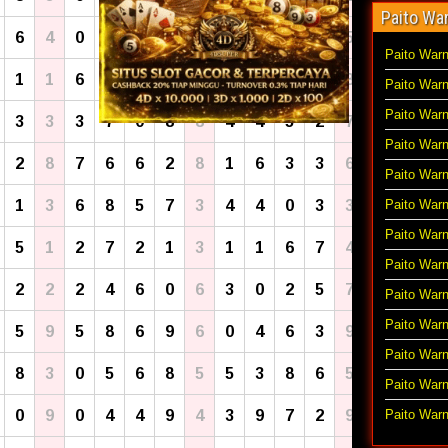
Paito Wa
6
4
0
8
1
7
8
6
1
1
4
5
0
6
6
Paito War
1
1
6
4
4
0
4
0
4
1
7
8
5
6
3
Paito War
Paito Warn
3
3
3
7
0
8
8
4
4
5
2
7
7
9
5
Paito Warn
2
8
7
6
6
2
8
1
6
3
3
6
0
3
3
Paito War
1
3
6
8
5
7
3
4
4
0
3
3
1
1
3
Paito Warn
Paito Warn
5
1
2
7
2
1
3
1
1
6
7
4
4
6
9
Paito War
2
2
2
4
6
0
6
3
0
2
5
7
4
1
9
Paito War
Paito War
5
9
5
8
6
9
6
0
4
6
3
9
7
9
5
Paito War
8
3
0
5
6
8
5
5
3
8
6
5
6
4
4
Paito War
0
9
0
4
4
9
4
3
9
7
2
9
4
8
0
Paito War