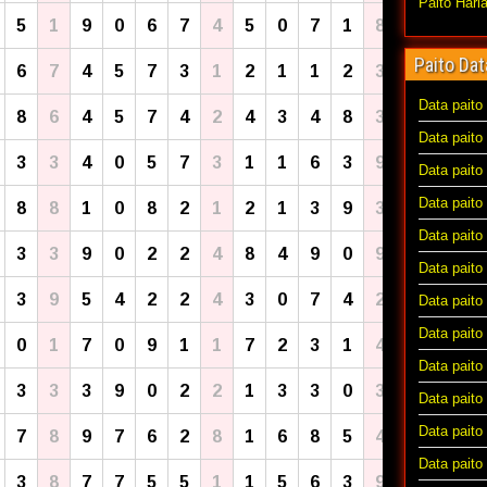
Paito Hari
5
1
9
0
6
7
4
5
0
7
1
8
1
6
5
Paito Da
6
7
4
5
7
3
1
2
1
1
2
3
9
6
0
Data pait
8
6
4
5
7
4
2
4
3
4
8
3
1
0
2
Data paito
3
3
4
0
5
7
3
1
1
6
3
9
6
0
9
Data paito
Data paito
8
8
1
0
8
2
1
2
1
3
9
3
9
1
4
Data paito
3
3
9
0
2
2
4
8
4
9
0
9
3
3
5
Data paito
3
9
5
4
2
2
4
3
0
7
4
2
9
1
2
Data paito
Data paito
0
1
7
0
9
1
1
7
2
3
1
4
5
1
9
Data paito
3
3
3
9
0
2
2
1
3
3
0
3
3
7
0
Data pait
Data pait
7
8
9
7
6
2
8
1
6
8
5
4
4
0
0
Data paito
3
8
7
7
5
5
1
1
5
6
3
9
3
1
6