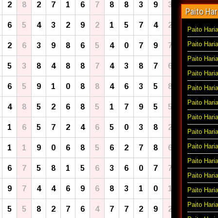
2
8
2
7
1
6
7
8
8
3
9
3
5
0
8
Paito Ha
6
5
4
3
2
9
2
1
5
7
4
2
7
1
1
Paito Hari
Paito Hari
2
6
3
9
8
6
5
4
0
7
9
7
1
5
8
Paito Hari
5
3
8
4
8
8
7
4
3
8
7
6
0
4
6
Paito Hari
6
5
9
1
0
8
8
4
6
3
5
8
7
5
0
Paito Hari
Paito Hari
4
8
5
2
6
8
5
1
7
9
5
5
6
7
6
Paito Hari
1
6
5
7
2
4
6
5
0
3
8
2
9
9
8
Paito Hari
Paito Hari
1
1
9
0
6
8
5
6
2
7
8
6
9
1
1
Paito Hari
6
7
5
8
1
5
6
3
6
0
7
7
1
0
6
Paito Hari
9
7
4
4
6
9
6
8
3
1
0
1
9
4
9
Paito Hari
Paito Hari
5
5
8
2
7
6
4
7
7
2
9
2
4
3
2