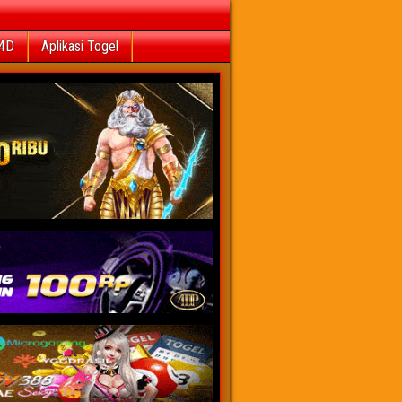
 4D
Aplikasi Togel