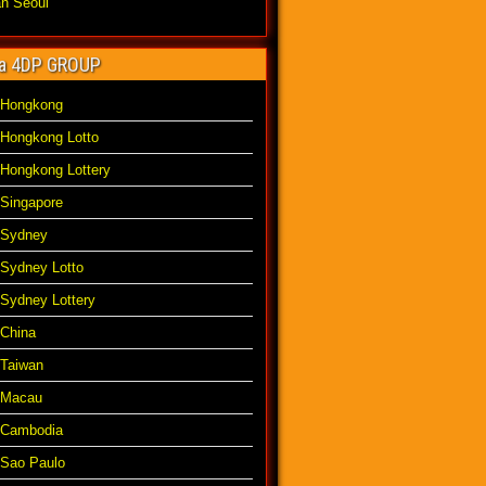
an Seoul
4
9
1
2
5
8
4
0
4
4
5
9
ta 4DP GROUP
1
1
6
8
8
4
3
6
1
5
5
1
o Hongkong
5
7
7
0
8
2
1
0
9
1
0
1
 Hongkong Lotto
8
8
3
5
7
6
4
4
5
5
1
6
 Hongkong Lottery
 Singapore
9
4
3
9
9
0
9
5
5
8
4
3
 Sydney
1
6
0
3
8
9
8
7
5
6
7
4
 Sydney Lotto
0
2
9
4
7
8
6
5
2
5
1
6
 Sydney Lottery
 China
6
6
1
4
5
9
5
6
3
0
8
8
 Taiwan
3
3
9
5
6
1
7
5
7
2
3
5
o Macau
o Cambodia
1
1
5
3
8
4
3
8
4
1
5
6
 Sao Paulo
1
7
2
1
8
0
8
7
8
4
8
3