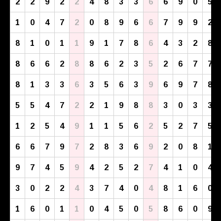
2
2
9
2
2
4
8
3
3
6
6
9
0
5
1
0
4
7
2
0
8
9
6
6
7
9
9
2
8
1
0
1
1
9
1
7
8
6
4
3
2
8
8
6
6
2
8
8
6
2
3
5
2
6
7
7
8
1
3
3
6
3
5
6
3
9
6
9
7
8
5
5
4
7
2
2
1
9
8
8
3
0
3
3
1
2
5
4
9
1
1
5
6
2
5
2
7
5
6
6
7
9
7
2
8
3
6
9
2
0
8
1
9
7
4
5
9
4
2
5
2
7
4
1
0
4
3
0
2
2
4
3
7
4
0
4
8
1
6
0
1
6
0
1
1
0
4
5
0
5
8
6
0
9