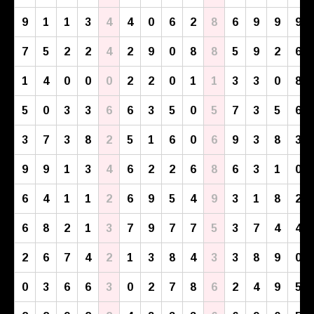
9
1
1
3
4
4
0
6
2
8
6
9
9
9
7
5
2
2
4
2
9
0
8
8
5
9
2
6
1
4
0
0
0
2
2
0
1
1
3
3
0
8
5
0
3
3
6
6
3
5
0
5
7
3
5
6
3
7
3
8
2
5
1
6
0
6
9
3
8
3
9
9
1
3
4
6
2
2
6
8
6
3
1
0
6
4
1
1
2
6
9
5
4
9
3
1
8
2
6
8
2
1
3
7
9
7
7
5
3
7
4
4
2
6
7
4
2
1
3
8
4
3
3
8
9
0
0
3
6
6
3
0
2
7
8
6
2
4
9
5