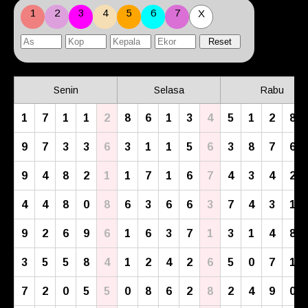
1
2
3
4
5
6
7
X
Senin
Selasa
Rabu
1
7
1
1
2
8
6
1
3
4
5
1
2
8
9
7
3
3
6
3
1
1
5
6
3
8
7
6
9
4
8
2
1
1
7
1
6
7
4
3
4
2
4
4
8
0
8
6
3
6
6
3
7
4
3
1
9
2
6
9
6
1
6
3
7
1
3
1
4
8
3
5
5
8
4
1
2
4
2
6
5
0
7
1
7
2
0
5
5
0
8
6
2
8
2
4
9
0