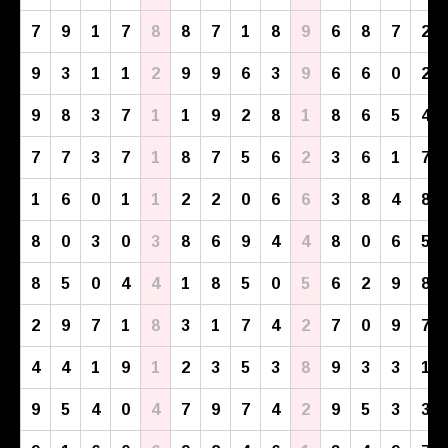
7
9
1
7
8
8
7
1
8
9
6
8
7
2
9
3
1
1
2
9
9
6
3
9
6
6
0
2
9
8
3
7
1
1
9
2
8
1
8
6
5
4
7
7
3
7
1
8
7
5
6
2
3
6
1
7
1
6
0
1
1
2
2
0
6
6
3
8
4
8
8
0
3
0
3
8
6
9
4
4
8
0
6
5
8
5
0
4
4
1
8
5
0
5
6
2
9
8
2
9
7
1
8
3
1
7
4
2
7
0
9
7
4
4
1
9
1
2
3
5
3
8
9
3
3
1
9
5
4
0
4
7
9
7
4
2
9
5
3
3