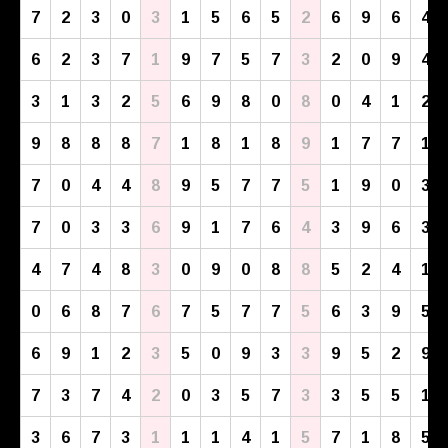
7
2
3
0
3
1
5
6
5
2
6
9
6
4
6
2
3
7
1
9
7
5
7
3
2
0
9
4
3
1
3
2
5
6
9
8
0
8
0
4
1
2
9
8
8
8
7
1
8
1
8
9
1
7
7
1
7
0
4
4
8
9
5
7
7
5
1
9
0
3
7
0
3
3
6
9
1
7
6
4
3
9
6
3
4
7
4
8
3
0
9
0
8
8
5
2
4
1
0
6
8
7
6
7
5
7
7
5
6
3
9
5
6
9
1
2
3
5
0
9
3
3
9
5
2
9
7
3
7
4
2
0
3
5
7
3
3
5
5
1
3
6
7
3
1
1
1
4
1
5
7
1
8
5