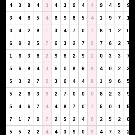
4
3
8
4
3
4
3
9
4
4
9
4
5
9
3
4
8
5
4
8
9
8
5
4
1
9
7
1
0
4
2
8
1
3
4
7
0
7
8
1
2
0
6
9
2
5
7
6
3
2
7
9
7
6
2
7
1
6
3
8
2
9
6
2
9
2
0
3
3
7
5
6
8
4
3
6
0
8
9
8
4
0
2
3
5
3
2
7
9
3
6
4
4
8
1
9
6
5
5
2
6
3
9
2
7
0
0
0
8
2
3
9
5
4
6
7
4
4
8
7
0
7
5
0
1
5
7
1
7
9
7
2
5
2
4
6
2
5
2
8
5
5
2
2
4
4
3
9
0
9
4
7
3
2