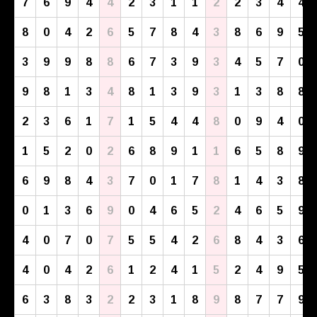
7
6
9
4
4
2
3
1
1
2
2
3
4
4
8
0
4
2
6
5
7
8
4
3
8
6
9
5
3
9
9
8
8
6
7
3
9
3
4
5
7
0
9
8
1
3
4
8
1
3
9
3
1
3
8
8
2
3
6
1
7
1
5
4
4
8
0
9
4
0
1
5
2
0
2
6
8
9
1
1
6
5
8
9
6
9
8
4
3
7
0
1
7
8
1
4
3
8
0
1
3
6
9
0
4
6
5
2
4
6
5
9
4
0
7
0
7
5
5
4
2
6
8
4
3
6
4
0
4
2
6
1
2
4
1
5
2
4
9
5
6
3
8
3
2
2
3
1
8
9
8
7
7
9