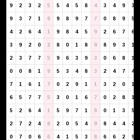
9
2
3
2
5
5
4
5
8
4
3
4
9
3
9
3
7
1
8
9
8
9
7
7
0
8
9
5
4
2
6
4
1
9
8
4
5
9
2
6
7
6
3
9
2
0
2
8
0
1
8
9
8
9
3
1
2
3
7
7
5
9
6
3
9
3
0
6
8
1
0
0
8
1
9
5
3
4
8
3
2
4
7
4
7
1
6
1
7
0
2
9
1
1
3
2
0
1
6
5
7
7
5
3
0
1
6
7
0
2
8
1
5
2
6
4
1
5
9
7
1
8
0
1
3
5
2
7
2
4
6
2
0
5
4
9
8
4
4
2
0
7
0
6
6
4
1
5
3
8
6
6
2
9