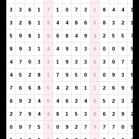
3
3
6
1
7
1
0
7
3
1
8
4
4
1
3
2
8
1
9
4
4
8
6
5
8
3
2
1
5
9
8
1
9
6
8
4
9
4
2
5
5
7
8
9
3
1
4
4
9
3
3
6
0
0
9
5
4
7
0
3
3
1
9
3
3
6
3
0
7
3
4
5
2
8
1
7
9
5
0
5
0
9
3
9
7
6
6
8
5
4
2
9
1
1
2
6
9
6
6
9
2
4
6
4
6
2
4
6
5
2
3
2
2
7
9
4
4
8
1
5
3
8
6
2
9
2
0
9
7
5
3
0
9
2
7
9
7
7
0
9