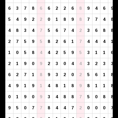
6
3
7
8
6
6
2
2
6
8
9
4
6
9
5
4
9
2
2
0
1
8
9
8
7
7
4
8
4
8
3
4
7
5
6
7
4
2
3
6
8
8
2
7
5
9
5
8
2
6
1
7
4
4
4
1
1
0
5
8
4
4
2
5
9
5
3
1
1
6
2
1
9
0
9
2
3
0
4
4
3
2
3
3
6
2
7
1
8
9
3
2
0
2
5
6
1
8
4
9
1
9
1
4
8
1
8
9
8
1
1
8
0
1
9
0
9
3
4
8
8
7
5
0
8
8
9
5
0
7
7
8
4
4
7
2
0
0
0
7