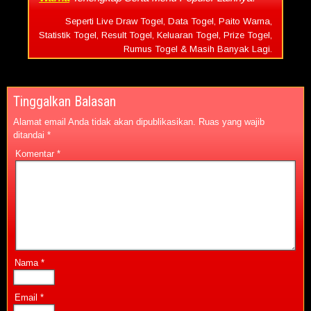
Seperti Live Draw Togel, Data Togel, Paito Warna,
Statistik Togel, Result Togel, Keluaran Togel, Prize Togel,
Rumus Togel & Masih Banyak Lagi.
Tinggalkan Balasan
Alamat email Anda tidak akan dipublikasikan.
Ruas yang wajib
ditandai
*
Komentar
*
Nama
*
Email
*