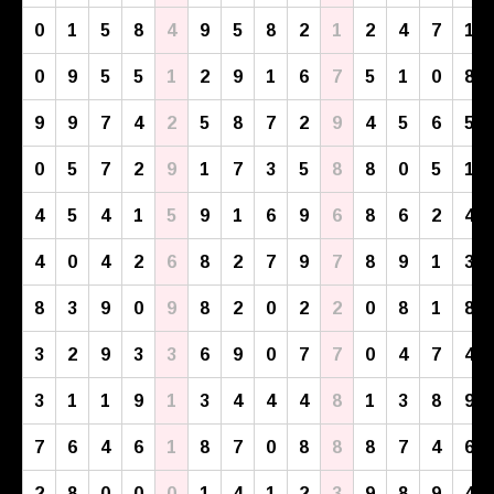
0
1
5
8
4
9
5
8
2
1
2
4
7
1
0
9
5
5
1
2
9
1
6
7
5
1
0
8
9
9
7
4
2
5
8
7
2
9
4
5
6
5
0
5
7
2
9
1
7
3
5
8
8
0
5
1
4
5
4
1
5
9
1
6
9
6
8
6
2
4
4
0
4
2
6
8
2
7
9
7
8
9
1
3
8
3
9
0
9
8
2
0
2
2
0
8
1
8
3
2
9
3
3
6
9
0
7
7
0
4
7
4
3
1
1
9
1
3
4
4
4
8
1
3
8
9
7
6
4
6
1
8
7
0
8
8
8
7
4
6
2
8
0
0
0
1
4
1
2
3
9
8
9
4