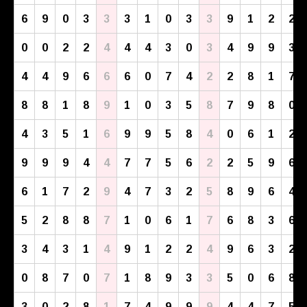
6
9
0
3
3
3
1
0
3
3
9
1
2
2
0
0
2
2
4
4
4
3
0
3
4
9
9
3
4
4
9
6
6
6
0
7
4
2
2
8
1
7
8
8
1
8
9
1
0
3
5
8
7
9
8
0
4
3
5
1
6
9
9
5
8
4
0
6
1
2
9
9
9
4
4
7
7
5
6
2
2
5
9
6
6
1
7
2
9
4
7
3
2
5
8
9
6
4
5
2
8
8
7
1
0
6
1
7
6
8
3
6
3
4
3
1
4
9
1
2
2
4
9
6
3
2
0
8
7
0
7
1
8
9
3
3
5
0
6
8
3
0
2
8
1
7
4
9
9
9
4
4
7
5