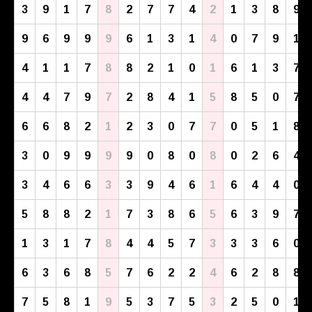
3
9
1
7
8
2
7
7
4
2
1
3
8
9
9
6
9
9
9
6
1
3
1
4
0
7
9
1
4
1
1
7
8
8
2
1
0
1
6
1
3
7
4
4
7
9
7
2
8
4
1
5
8
5
0
7
6
6
8
2
1
2
3
0
7
7
0
5
1
8
3
0
9
9
9
9
0
8
0
8
0
2
6
4
3
4
6
6
3
3
9
4
6
1
6
4
4
0
5
8
8
2
1
7
3
8
6
5
6
3
9
7
1
3
1
7
8
4
4
5
7
3
3
3
6
0
6
3
6
8
5
7
6
2
2
4
6
2
8
8
7
5
8
1
9
5
3
7
5
3
2
5
0
1