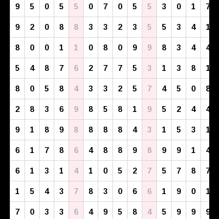
9
5
0
5
5
0
7
0
5
5
3
0
1
7
9
2
0
8
8
3
3
2
3
5
5
3
4
1
8
0
0
1
1
0
8
0
9
9
8
3
4
4
5
4
8
7
6
2
7
7
5
3
1
3
8
1
8
0
5
8
4
3
3
2
5
7
4
5
0
8
2
8
3
6
9
8
5
8
1
9
5
2
4
4
9
1
8
9
8
8
8
8
4
3
1
5
3
1
6
1
7
8
6
4
8
8
9
8
9
9
1
4
6
1
3
1
4
1
0
5
2
7
5
7
8
7
1
5
4
3
7
8
3
0
6
6
1
9
0
1
7
0
3
3
6
4
9
5
8
4
5
9
9
9