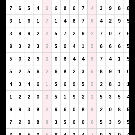
7
6
5
4
9
6
8
6
7
4
3
9
8
8
3
1
6
1
7
1
4
8
7
6
4
2
9
5
3
9
9
2
2
5
7
2
9
2
7
0
7
6
9
3
2
3
5
5
9
4
1
5
6
6
6
5
5
0
2
9
2
0
8
4
4
8
7
4
1
5
5
2
5
6
2
6
8
2
3
5
8
9
1
0
4
3
4
6
1
5
6
9
5
5
2
8
3
1
1
2
2
0
2
5
1
9
2
2
5
3
5
4
9
9
3
8
2
9
6
0
8
8
2
0
8
5
7
2
0
8
8
3
5
6
0
6
5
3
9
5
3
6
5
0
5
9
4
3
4
7
0
3
0
4