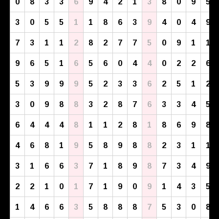
0
8
3
3
6
9
4
2
1
3
8
0
9
5
3
0
5
5
1
1
8
6
3
9
4
0
4
9
7
3
1
1
2
8
2
7
7
5
0
9
1
1
9
6
5
1
6
5
6
0
4
4
0
2
2
6
5
3
9
9
9
5
2
3
3
6
2
5
1
2
3
0
9
8
8
3
2
8
7
6
3
3
4
5
6
4
4
4
8
1
1
2
8
1
8
6
9
8
4
6
8
1
9
5
8
9
8
8
2
3
1
1
3
1
6
6
3
7
1
8
9
8
7
3
4
9
2
2
1
0
1
7
1
9
0
9
1
4
3
5
1
4
6
6
3
5
8
8
8
7
5
3
0
8