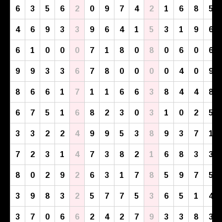
6
3
5
6
2
0
9
7
4
2
1
6
8
5
4
6
9
3
3
9
6
4
1
5
3
1
9
6
6
1
0
0
0
7
1
8
0
8
0
6
0
6
9
9
3
3
6
7
8
0
0
0
0
4
0
9
8
6
6
1
7
1
1
6
6
3
8
4
4
8
6
7
5
1
6
8
2
3
0
3
1
0
2
5
3
3
2
2
4
9
9
5
3
8
9
3
7
1
7
2
3
1
4
7
3
8
2
1
6
8
3
3
8
0
2
9
2
6
3
1
7
8
5
9
7
5
3
9
8
3
2
5
7
7
5
3
6
5
1
4
3
7
0
6
6
2
4
2
7
9
3
3
8
3