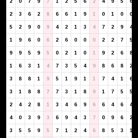
2
0
7
9
7
1
2
5
6
2
4
9
5
6
2
3
6
2
8
6
6
1
9
1
0
1
0
0
5
2
9
0
9
4
2
1
3
4
7
2
9
4
1
9
6
0
6
2
6
0
0
0
2
2
7
5
9
9
5
9
5
0
2
1
0
1
9
2
6
8
1
6
3
1
4
7
3
5
4
9
8
6
8
2
3
8
8
1
9
5
1
9
1
1
7
4
1
6
3
1
8
8
7
7
3
1
8
9
1
7
5
5
2
4
2
8
1
3
4
6
9
6
6
4
6
4
4
0
3
9
3
6
9
4
3
7
0
9
6
2
3
5
5
9
5
7
1
2
4
6
8
5
3
1