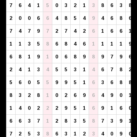
7
6
4
1
5
0
3
2
1
3
8
6
3
8
2
0
0
6
6
4
8
5
4
9
4
6
8
6
7
4
7
9
7
2
7
4
2
6
1
6
6
1
1
1
3
5
8
6
8
4
6
1
1
1
1
9
6
8
1
9
1
0
6
8
9
8
9
7
9
6
2
4
1
3
4
5
5
3
1
4
6
7
8
2
5
6
0
5
5
9
9
5
1
6
3
6
8
8
8
3
2
8
1
0
2
6
9
6
4
9
0
1
1
4
0
2
2
2
9
5
1
6
9
1
6
0
6
6
3
7
1
2
8
3
5
8
7
3
9
1
7
2
5
3
8
6
3
1
2
3
4
0
9
0