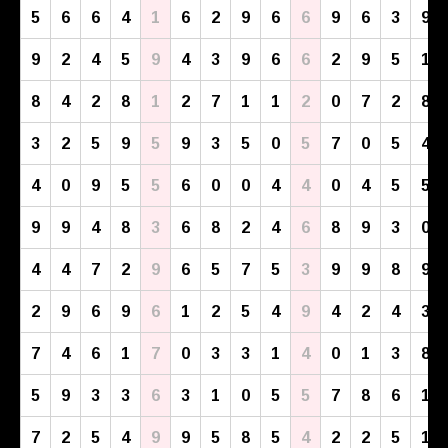
5
6
6
4
1
6
2
9
6
6
9
6
3
9
9
2
4
5
9
4
3
9
6
6
2
9
5
1
8
4
2
8
1
2
7
1
1
2
0
7
2
8
3
2
5
9
5
9
3
5
0
5
7
0
5
4
4
0
9
5
5
6
0
0
4
4
0
4
5
5
9
9
4
8
3
6
8
2
4
6
8
9
3
0
4
4
7
2
9
6
5
7
5
3
9
9
8
9
2
9
6
9
6
1
2
5
4
9
4
2
4
3
7
4
6
1
7
0
3
3
1
4
0
1
3
8
5
9
3
3
6
3
1
0
5
5
7
8
6
1
7
2
5
4
9
9
5
8
5
4
2
2
5
1