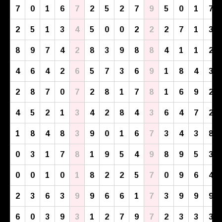
7
0
1
6
7
2
5
2
7
9
5
0
1
7
2
5
1
3
4
5
0
0
2
2
2
7
1
3
8
9
7
4
2
8
3
9
8
8
4
1
1
2
4
6
4
2
6
5
7
3
6
9
1
8
4
3
2
8
7
0
7
2
8
1
7
8
1
6
9
2
4
5
2
1
3
4
2
8
4
3
6
4
7
2
1
8
4
8
3
9
0
1
6
7
3
4
3
8
0
3
1
7
8
1
9
5
4
9
8
9
5
3
0
0
1
0
1
8
2
2
5
7
0
9
6
4
2
3
6
3
9
9
6
6
1
7
3
9
9
9
6
0
3
9
3
1
2
7
9
7
2
3
3
3