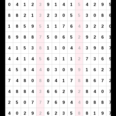
0
4
1
2
3
9
1
4
1
5
4
2
9
5
8
8
2
1
3
2
3
0
5
5
3
0
8
6
1
8
5
9
5
1
1
7
6
4
3
2
2
0
8
9
8
8
7
5
0
6
5
2
9
2
6
1
4
1
5
3
8
1
1
0
4
4
3
9
8
7
4
4
1
4
5
6
3
1
1
2
7
3
6
9
4
5
9
4
4
0
3
0
9
9
1
6
2
7
7
4
8
0
8
0
4
1
7
8
8
6
7
2
4
8
8
4
3
6
6
2
9
2
8
4
0
7
2
5
0
7
7
7
6
9
4
4
0
8
8
7
4
0
2
9
2
6
2
3
5
8
8
1
9
7