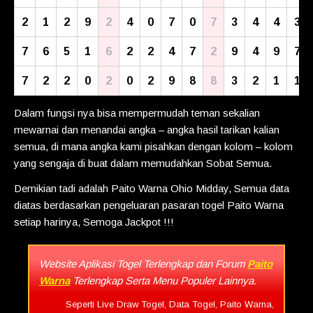
2
1
2
9
2
4
0
7
0
7
3
4
4
3
7
6
5
1
6
2
2
4
7
2
9
4
9
7
7
2
2
0
2
0
2
9
8
8
3
2
1
1
Dalam fungsi nya bisa mempermudah teman sekalian
mewarnai dan menandai angka – angka hasil tarikan kalian
semua, di mana angka kami pisahkan dengan kolom – kolom
yang sengaja di buat dalam memudahkan Sobat Semua.
Demikian tadi adalah Paito Warna Ohio Midday, Semua data
diatas berdasarkan pengeluaran pasaran togel Paito Warna
setiap harinya, Semoga Jackpot !!!
Website Aplikasi Togel Terlengkap dan Forum
Paito
Warna
Terlengkap Serta Menu Populer Lainnya.
Seperti Live Draw Togel, Data Togel, Paito Warna,