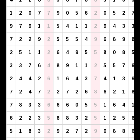
1
2
0
7
7
9
0
5
6
2
0
5
2
7
9
7
9
1
1
5
4
1
1
2
9
4
3
3
7
2
2
9
2
5
5
5
4
9
6
8
9
8
2
5
1
1
2
6
4
9
5
5
8
0
8
5
3
3
7
6
4
8
9
1
1
2
5
5
7
9
2
4
4
2
6
1
6
4
3
7
4
1
3
9
7
2
4
7
2
2
7
2
6
8
6
2
1
8
7
8
3
3
6
6
6
0
5
5
1
6
4
1
6
2
2
3
5
8
8
3
2
5
1
2
5
8
5
1
8
3
2
9
2
7
2
9
0
8
8
6