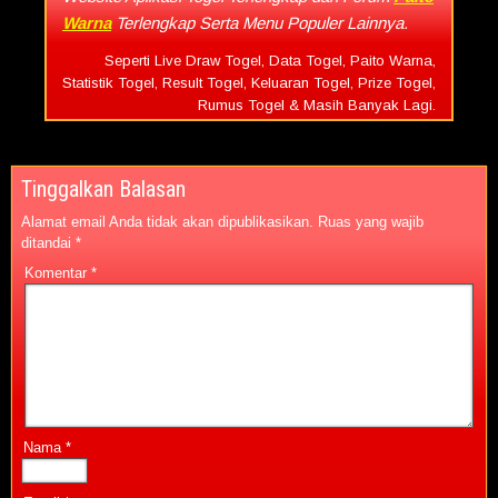
Warna
Terlengkap Serta Menu Populer Lainnya.
Seperti Live Draw Togel, Data Togel, Paito Warna,
Statistik Togel, Result Togel, Keluaran Togel, Prize Togel,
Rumus Togel & Masih Banyak Lagi.
Tinggalkan Balasan
Alamat email Anda tidak akan dipublikasikan.
Ruas yang wajib
ditandai
*
Komentar
*
Nama
*