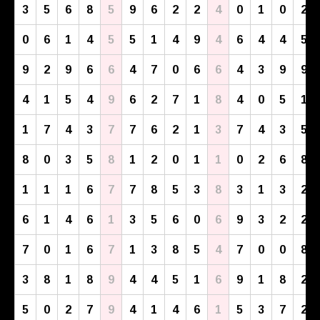
3
5
6
8
5
9
6
2
2
4
0
1
0
2
0
6
1
4
5
5
1
4
9
4
6
4
4
5
9
2
9
6
6
4
7
0
6
6
4
3
9
9
4
1
5
4
9
6
2
7
1
8
4
0
5
1
1
7
4
3
7
7
6
2
1
3
7
4
3
5
8
0
3
5
8
1
2
0
1
1
0
2
6
8
1
1
1
6
7
7
8
5
3
8
3
1
3
2
6
1
4
6
1
3
5
6
0
6
9
3
2
2
7
0
1
6
7
1
3
8
5
4
7
0
0
8
3
8
1
8
9
4
4
5
1
6
9
1
8
2
5
0
2
7
9
4
1
4
6
1
5
3
7
2