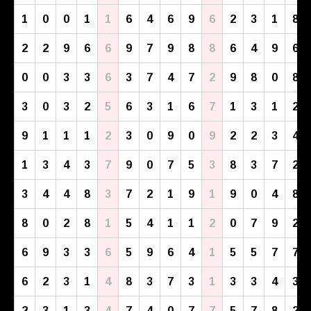
1
0
0
1
1
6
4
6
9
6
2
3
1
8
2
2
9
6
6
9
7
9
8
8
6
4
9
6
0
0
3
3
6
3
7
4
7
2
9
8
0
8
3
0
3
2
5
6
3
1
6
7
1
3
1
2
9
1
1
1
2
3
0
9
0
9
2
2
3
4
1
3
4
3
7
9
0
7
5
3
8
3
7
2
3
4
4
8
3
7
2
1
9
1
9
0
4
8
8
0
2
8
1
5
4
1
1
2
0
7
9
2
6
9
3
3
6
5
9
6
4
1
5
5
7
7
6
2
3
1
4
8
3
7
3
1
3
3
4
3
2
3
1
3
4
7
4
0
7
7
5
7
8
2