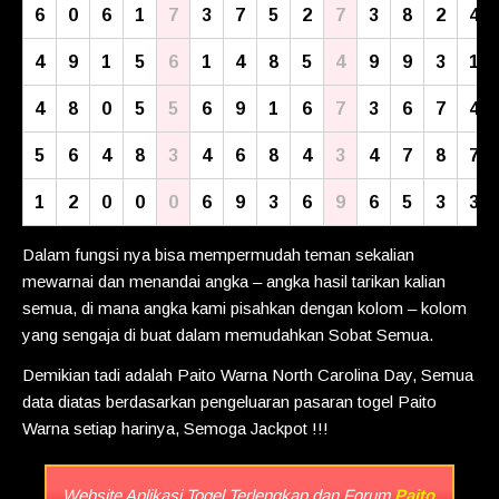
6
0
6
1
7
3
7
5
2
7
3
8
2
4
4
9
1
5
6
1
4
8
5
4
9
9
3
1
4
8
0
5
5
6
9
1
6
7
3
6
7
4
5
6
4
8
3
4
6
8
4
3
4
7
8
7
1
2
0
0
0
6
9
3
6
9
6
5
3
3
Dalam fungsi nya bisa mempermudah teman sekalian
mewarnai dan menandai angka – angka hasil tarikan kalian
semua, di mana angka kami pisahkan dengan kolom – kolom
yang sengaja di buat dalam memudahkan Sobat Semua.
Demikian tadi adalah Paito Warna North Carolina Day, Semua
data diatas berdasarkan pengeluaran pasaran togel Paito
Warna setiap harinya, Semoga Jackpot !!!
Website Aplikasi Togel Terlengkap dan Forum
Paito