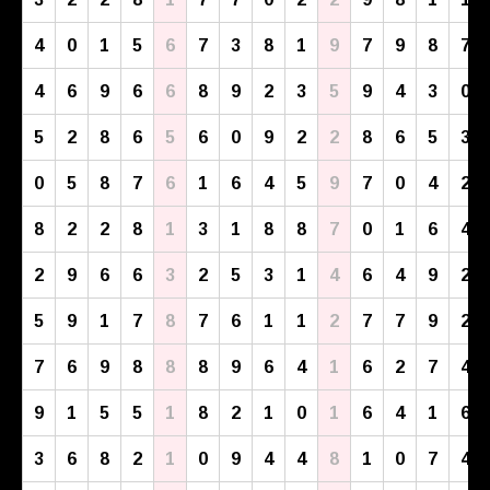
4
0
1
5
6
7
3
8
1
9
7
9
8
7
4
6
9
6
6
8
9
2
3
5
9
4
3
0
5
2
8
6
5
6
0
9
2
2
8
6
5
3
0
5
8
7
6
1
6
4
5
9
7
0
4
2
8
2
2
8
1
3
1
8
8
7
0
1
6
4
2
9
6
6
3
2
5
3
1
4
6
4
9
2
5
9
1
7
8
7
6
1
1
2
7
7
9
2
7
6
9
8
8
8
9
6
4
1
6
2
7
4
9
1
5
5
1
8
2
1
0
1
6
4
1
6
3
6
8
2
1
0
9
4
4
8
1
0
7
4