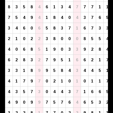
8
3
5
8
4
6
1
3
4
7
7
7
1
1
7
5
4
9
4
1
8
4
0
4
3
7
6
5
3
4
6
0
6
5
8
3
7
1
6
7
3
3
2
1
0
2
2
3
8
0
0
0
8
5
5
4
4
0
6
8
5
1
9
0
3
3
9
2
8
4
6
2
8
3
2
7
9
5
1
6
6
2
1
7
3
3
1
8
9
9
5
8
4
3
4
4
5
1
4
1
7
9
7
0
2
1
0
1
0
1
1
7
4
3
5
7
3
0
4
4
3
7
1
6
6
5
4
9
0
9
9
7
5
7
6
4
6
5
3
2
3
2
2
8
1
7
7
0
2
2
9
8
1
1