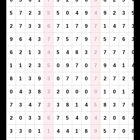
5
7
2
3
5
5
0
4
9
4
9
2
3
5
2
7
3
3
6
7
1
7
9
7
1
4
7
3
9
6
4
3
7
7
5
7
9
7
5
7
6
3
6
2
1
3
4
5
4
8
3
2
7
7
7
0
1
1
2
3
5
0
9
7
0
7
9
4
1
4
8
1
3
9
3
0
7
7
0
7
2
7
2
9
0
4
3
8
2
2
0
0
0
0
1
0
1
2
7
3
4
7
2
3
8
1
4
5
8
3
7
6
2
0
3
3
6
7
5
4
0
4
2
0
6
4
3
3
0
1
1
4
4
1
8
9
5
7
0
8