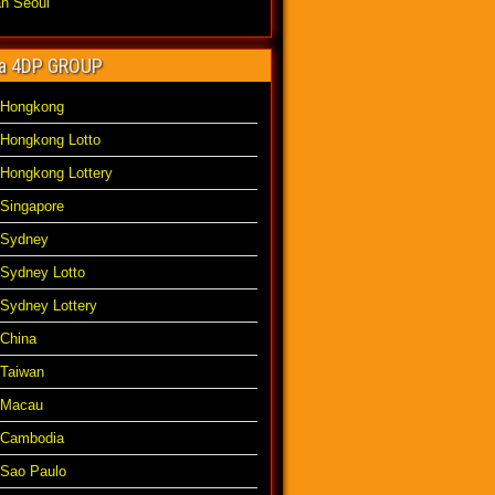
an Seoul
0
1
8
2
4
9
4
0
1
3
0
3
ta 4DP GROUP
7
2
6
2
5
9
5
0
8
0
7
7
o Hongkong
1
2
2
4
6
4
1
2
2
2
0
2
 Hongkong Lotto
5
1
7
7
6
2
8
5
6
4
9
4
 Hongkong Lottery
 Singapore
7
4
2
1
2
0
2
3
4
9
4
4
 Sydney
1
9
6
2
1
8
9
7
9
0
3
3
 Sydney Lotto
8
3
0
0
5
3
8
3
1
8
4
3
 Sydney Lottery
 China
1
7
0
9
1
8
9
3
3
3
6
9
 Taiwan
4
7
7
1
3
6
9
1
9
4
7
2
o Macau
o Cambodia
9
9
4
8
9
6
6
9
1
2
3
5
 Sao Paulo
7
6
6
6
3
9
3
3
6
1
0
1