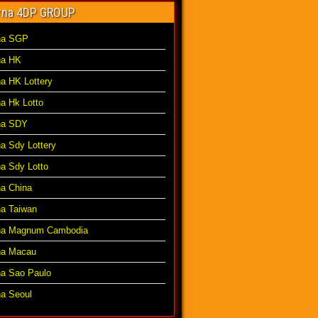
rna 4DP GROUP
1
3
0
0
0
0
0
3
0
6
5
2
na SGP
3
8
4
1
4
1
5
5
3
9
4
4
na HK
a HK Lottery
5
8
2
9
5
5
1
2
9
7
0
7
a Hk Lotto
5
1
1
7
1
1
2
8
2
6
5
2
na SDY
2
1
6
1
2
6
8
4
5
7
9
7
a Sdy Lottery
a Sdy Lotto
4
8
8
8
6
1
7
8
3
2
1
3
na China
8
9
9
2
3
1
4
4
7
6
0
6
na Taiwan
na Magnum Cambodia
3
3
4
4
0
6
6
6
6
2
9
2
na Macau
8
1
0
1
0
7
7
6
7
2
8
1
na Sao Paulo
5
7
8
9
4
9
4
3
3
4
5
9
na Seoul