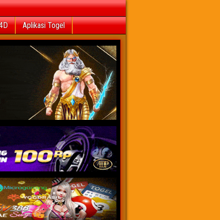
 4D
Aplikasi Togel