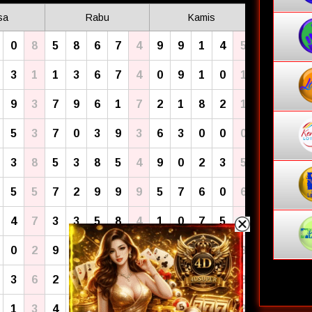
sa
Rabu
Kamis
Jum
0
8
5
8
6
7
4
9
9
1
4
5
5
7
6
3
1
1
3
6
7
4
0
9
1
0
1
5
7
1
9
3
7
9
6
1
7
2
1
8
2
1
7
5
9
5
3
7
0
3
9
3
6
3
0
0
0
4
4
6
3
8
5
3
8
5
4
9
0
2
3
5
4
8
1
5
5
7
2
9
9
9
5
7
6
0
6
4
6
6
4
7
3
3
5
8
4
1
0
7
5
3
3
5
6
0
2
9
7
0
4
4
5
9
7
5
3
2
7
6
3
6
2
4
0
4
4
5
3
4
4
8
7
4
4
1
3
4
7
7
2
9
5
2
3
5
8
4
7
8