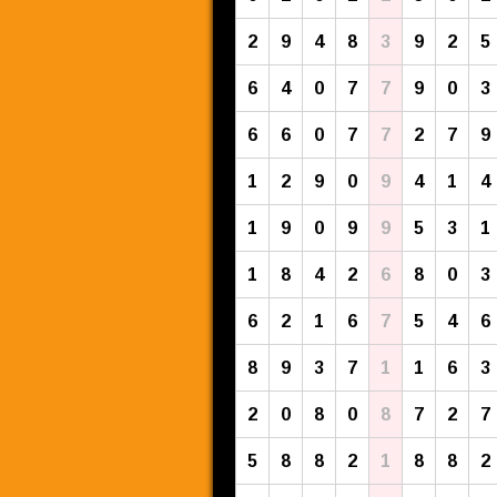
2
9
4
8
3
9
2
5
6
4
0
7
7
9
0
3
6
6
0
7
7
2
7
9
1
2
9
0
9
4
1
4
1
9
0
9
9
5
3
1
1
8
4
2
6
8
0
3
6
2
1
6
7
5
4
6
8
9
3
7
1
1
6
3
2
0
8
0
8
7
2
7
5
8
8
2
1
8
8
2