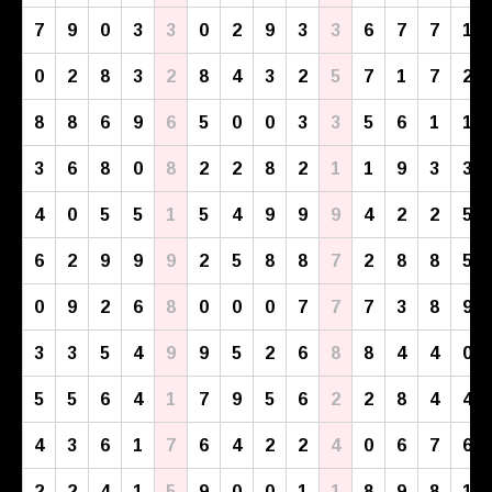
7
9
0
3
3
0
2
9
3
3
6
7
7
1
0
2
8
3
2
8
4
3
2
5
7
1
7
2
8
8
6
9
6
5
0
0
3
3
5
6
1
1
3
6
8
0
8
2
2
8
2
1
1
9
3
3
4
0
5
5
1
5
4
9
9
9
4
2
2
5
6
2
9
9
9
2
5
8
8
7
2
8
8
5
0
9
2
6
8
0
0
0
7
7
7
3
8
9
3
3
5
4
9
9
5
2
6
8
8
4
4
0
5
5
6
4
1
7
9
5
6
2
2
8
4
4
4
3
6
1
7
6
4
2
2
4
0
6
7
6
2
2
4
1
5
9
0
0
1
1
8
9
8
1