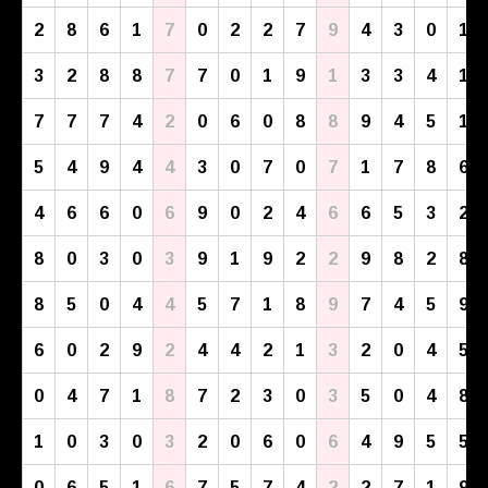
2
8
6
1
7
0
2
2
7
9
4
3
0
1
3
2
8
8
7
7
0
1
9
1
3
3
4
1
7
7
7
4
2
0
6
0
8
8
9
4
5
1
5
4
9
4
4
3
0
7
0
7
1
7
8
6
4
6
6
0
6
9
0
2
4
6
6
5
3
2
8
0
3
0
3
9
1
9
2
2
9
8
2
8
8
5
0
4
4
5
7
1
8
9
7
4
5
9
6
0
2
9
2
4
4
2
1
3
2
0
4
5
0
4
7
1
8
7
2
3
0
3
5
0
4
8
1
0
3
0
3
2
0
6
0
6
4
9
5
5
0
6
5
1
6
7
5
7
4
2
2
7
1
9