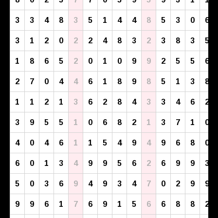
3
3
4
8
3
5
1
4
4
8
5
3
0
6
3
1
2
0
2
2
4
8
3
2
3
8
3
5
1
8
6
5
2
0
1
0
9
9
2
5
5
6
2
7
0
4
4
6
1
8
9
8
5
1
3
8
1
1
2
1
3
6
2
8
4
3
3
4
6
2
3
9
5
5
1
0
6
8
2
1
3
7
1
0
4
0
4
6
1
1
5
4
9
4
9
6
8
0
6
0
1
3
4
9
9
5
6
2
6
9
9
3
5
0
3
6
9
4
9
3
4
7
0
2
9
9
9
9
6
1
7
6
9
1
5
6
6
8
8
2