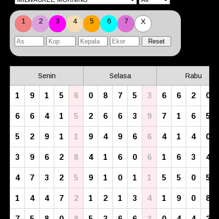
1
2
3
4
5
6
7
X
Senin
Selasa
Rabu
1
9
1
5
6
0
8
7
5
3
6
6
2
0
6
6
4
1
5
2
6
6
3
9
7
1
6
5
5
2
9
1
1
9
4
9
6
6
4
1
4
0
3
9
6
2
8
4
1
6
0
6
1
6
3
4
4
7
3
2
5
9
1
0
1
1
5
5
0
5
1
4
4
7
2
1
2
1
3
4
1
9
0
8
7
5
8
0
8
5
3
6
6
3
0
4
4
2