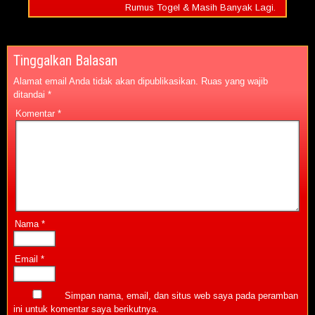
Rumus Togel & Masih Banyak Lagi.
Tinggalkan Balasan
Alamat email Anda tidak akan dipublikasikan.
Ruas yang wajib
ditandai
*
Komentar
*
Nama
*
Email
*
Simpan nama, email, dan situs web saya pada peramban
ini untuk komentar saya berikutnya.