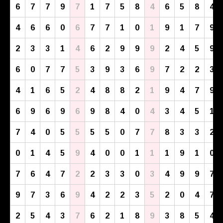
6
7
7
9
7
1
7
5
8
4
6
5
8
4
4
6
6
0
6
7
7
1
0
1
9
1
7
9
2
3
3
1
4
6
2
9
9
9
2
4
5
9
6
0
7
7
5
3
9
3
6
9
7
2
2
3
4
1
6
5
2
4
8
8
2
1
9
4
7
9
6
9
6
9
6
9
8
4
0
4
3
4
5
1
7
4
0
5
5
5
5
0
7
7
8
3
3
2
0
1
4
5
9
4
0
0
1
1
1
9
1
0
7
6
4
7
2
2
3
3
0
3
4
9
9
7
9
7
3
6
9
4
2
2
3
5
2
0
4
7
2
5
4
3
7
6
2
1
8
9
3
8
5
4