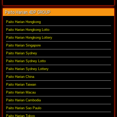
Paito Harian 4DP GROUP
Paito Harian Hongkong
Paito Harian Hongkong Lotto
Paito Harian Hongkong Lottery
Paito Harian Singapore
Paito Harian Sydney
Paito Harian Sydney Lotto
Paito Harian Sydney Lottery
Paito Harian China
Paito Harian Taiwan
Paito Harian Macau
Paito Harian Cambodia
Paito Harian Sao Paulo
Paito Harian Tokyo