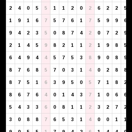
2
4
0
5
5
1
1
2
0
2
6
2
2
5
1
9
1
6
7
5
7
6
1
7
5
9
9
6
9
4
2
3
5
0
8
7
4
2
0
7
2
9
2
1
4
5
9
8
2
1
1
2
1
9
8
5
6
4
9
4
4
5
7
5
3
8
9
0
8
9
8
7
6
8
5
7
0
3
1
4
0
2
8
8
8
7
5
1
6
3
9
5
0
5
7
1
8
2
8
6
7
6
4
0
1
4
3
7
1
0
6
6
5
4
3
3
6
0
8
1
1
2
3
2
7
2
3
0
8
8
7
6
5
3
1
4
0
0
1
1
9
0
5
5
1
7
9
4
2
6
1
4
4
0