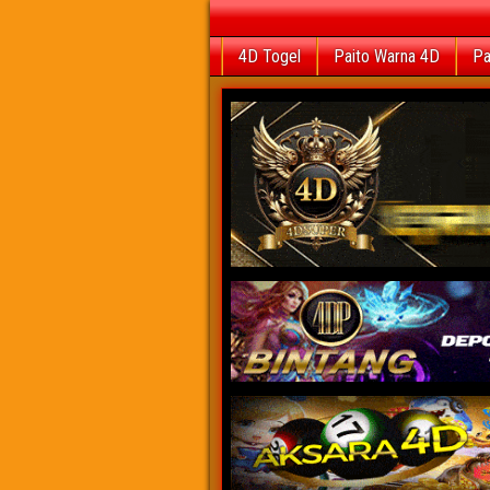
4D Togel
Paito Warna 4D
Pa