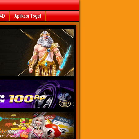
 4D
Aplikasi Togel