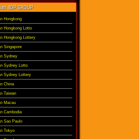
9
8
9
6
3
8
2
3
2
7
7
5
rian 4DP GROUP
0
7
4
3
8
3
2
9
9
0
4
4
an Hongkong
an Hongkong Lotto
0
6
0
2
6
9
6
6
6
8
4
3
an Hongkong Lottery
0
1
4
1
5
2
7
4
5
7
7
5
an Singapore
4
7
3
6
2
5
7
0
5
9
9
9
an Sydney
an Sydney Lotto
0
1
2
6
9
8
8
3
7
1
5
6
an Sydney Lottery
1
1
2
2
0
2
2
9
8
5
4
9
an China
an Taiwan
9
2
5
0
4
3
7
8
7
2
4
6
an Macau
2
2
0
2
9
4
4
3
2
5
2
7
an Cambodia
2
1
3
1
1
8
9
5
2
7
2
9
an Sao Paulo
an Tokyo
7
8
3
7
9
1
1
2
3
2
4
6