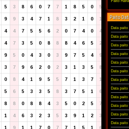
Paito Hari
5
3
8
6
0
7
7
1
8
5
0
5
3
4
8
Paito Da
9
9
3
4
7
1
8
3
2
1
0
1
7
9
3
Data pait
4
4
7
5
5
6
2
0
7
4
0
4
0
5
0
Data paito
4
7
3
5
0
8
8
8
4
6
5
2
6
4
9
Data paito
Data paito
9
5
0
4
3
0
3
9
7
5
4
9
0
7
3
Data paito
3
7
9
6
2
0
2
3
1
3
5
8
2
4
7
Data paito
0
8
4
1
9
5
5
7
1
3
7
1
1
9
4
Data paito
Data paito
5
6
5
3
3
5
8
3
7
5
1
6
5
1
3
Data paito
8
8
0
8
8
4
3
5
0
2
5
7
8
5
6
Data pait
Data pait
1
4
6
3
2
3
5
3
9
1
2
3
7
2
2
Data paito
1
9
1
1
7
0
7
7
1
5
1
6
5
0
5