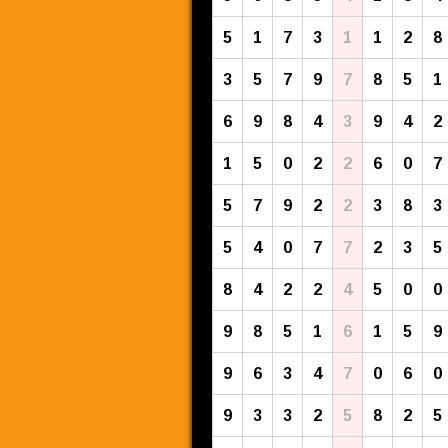
5
1
7
3
1
1
2
8
3
5
7
9
7
8
5
1
6
9
8
4
3
9
4
2
1
5
0
2
2
6
0
7
5
7
9
2
2
3
8
3
5
4
0
7
7
2
3
5
8
4
2
2
4
5
0
0
9
8
5
1
6
1
5
9
9
6
3
4
7
0
6
0
9
3
3
2
5
8
2
5