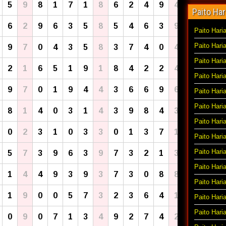
5
9
8
1
7
1
8
6
2
4
9
4
3
8
8
Paito Ha
6
2
9
6
3
5
8
5
4
6
3
9
0
5
7
Paito Hari
Paito Hari
9
7
0
4
3
5
8
3
7
4
0
4
7
0
6
Paito Hari
2
1
6
5
1
9
1
8
4
2
2
4
7
7
1
Paito Hari
9
7
0
1
9
4
4
3
6
6
9
6
8
5
3
Paito Hari
Paito Hari
8
1
4
0
3
1
4
3
9
8
4
3
5
4
1
Paito Hari
0
2
3
1
0
3
3
0
1
3
7
1
7
8
9
Paito Hari
Paito Hari
5
7
3
9
6
3
9
7
3
2
1
3
4
4
2
Paito Hari
1
4
4
9
3
9
3
7
3
0
8
8
1
6
0
Paito Hari
1
9
0
0
5
7
3
2
3
6
4
1
6
0
8
Paito Hari
Paito Hari
0
9
0
7
1
3
4
9
2
7
4
2
9
5
1