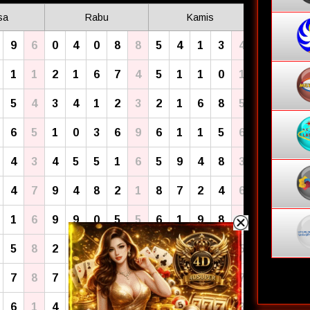
sa
Rabu
Kamis
Jum
9
6
0
4
0
8
8
5
4
1
3
4
0
4
7
1
1
2
1
6
7
4
5
1
1
0
1
5
8
6
5
4
3
4
1
2
3
2
1
6
8
5
8
8
2
6
5
1
0
3
6
9
6
1
1
5
6
3
6
3
4
3
4
5
5
1
6
5
9
4
8
3
4
0
3
4
7
9
4
8
2
1
8
7
2
4
6
3
1
8
1
6
9
9
0
5
5
6
1
9
8
8
0
7
8
5
8
2
9
8
0
8
7
0
5
9
5
7
9
1
7
8
7
9
9
5
5
6
9
6
1
7
7
4
3
6
1
4
3
8
0
8
0
8
3
9
3
7
0
2