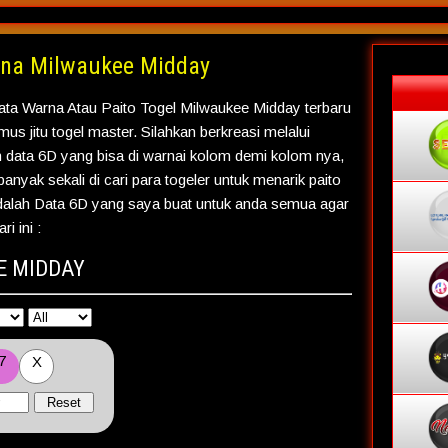
rna Milwaukee Midday
ata Warna Atau Paito Togel Milwaukee Midday terbaru
us jitu togel master. Silahkan berkreasi melalui
an data 6D yang bisa di warnai kolom demi kolom nya,
 banyak sekali di cari para togeler untuk menarik paito
adalah Data 6D yang saya buat untuk anda semua agar
i ini :
E MIDDAY
7
X