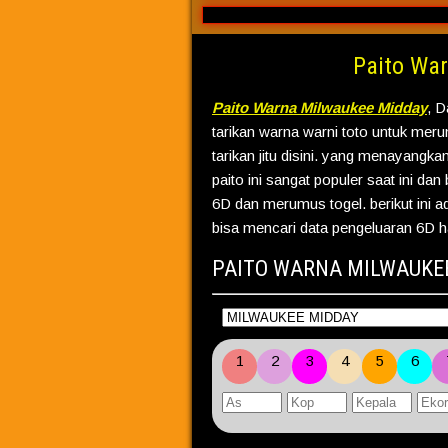
Paito Wa
Paito Warna Milwaukee Midday
, D
tarikan warna warni toto untuk merum
tarikan jitu disini. yang menayangk
paito ini sangat populer saat ini dan
6D dan merumus togel. berikut ini 
bisa mencari data pengeluaran 6D har
PAITO WARNA MILWAUKE
1
2
3
4
5
6