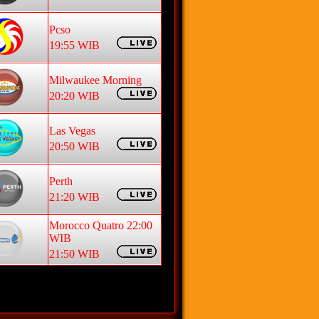
at
Sabtu
Minggu
6
4
8
5
0
6
6
0
1
9
6
6
8
5
7
9
1
5
6
3
5
2
8
1
2
4
1
8
5
7
3
4
5
7
5
3
0
3
2
1
7
1
8
1
8
4
2
6
0
3
2
1
1
9
1
9
6
4
6
1
7
6
2
6
0
7
7
9
0
3
3
6
6
5
2
4
1
5
6
8
2
6
7
4
8
9
7
5
6
4
1
5
6
7
6
4
6
9
8
5
9
4
4
4
4
8
8
7
6
8
1
6
9
2
2
6
6
1
3
4