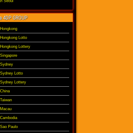
an Seoul
1
9
0
5
1
2
3
1
4
8
3
2
ta 4DP GROUP
0
3
4
9
1
4
5
8
0
6
7
4
o Hongkong
5
5
2
7
8
5
4
1
6
3
6
9
 Hongkong Lotto
0
9
9
0
6
8
5
5
6
3
5
8
 Hongkong Lottery
 Singapore
9
3
2
8
3
3
6
8
1
1
6
7
 Sydney
3
1
2
6
2
7
9
0
1
8
7
6
 Sydney Lotto
4
8
7
3
3
1
4
0
4
0
4
4
 Sydney Lottery
 China
4
7
8
5
5
0
5
9
0
1
8
9
 Taiwan
0
6
7
9
0
2
2
5
0
4
9
4
o Macau
o Cambodia
6
8
6
2
7
9
7
4
1
0
9
9
 Sao Paulo
5
1
8
6
1
7
8
3
4
8
5
4