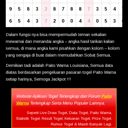
9
5
8
3
2
8
7
8
8
7
3
5
4
7
6
5
4
3
7
2
0
0
4
4
0
5
3
0
Dalam fungsi nya bisa mempermudah teman sekalian
mewarnai dan menandai angka – angka hasil tarikan kalian
semua, di mana angka kami pisahkan dengan kolom – kolom
yang sengaja di buat dalam memudahkan Sobat Semua.
Demikian tadi adalah Paito Warna Louisiana, Semua data
diatas berdasarkan pengeluaran pasaran togel Paito Warna
setiap harinya, Semoga Jackpot !!!
Website Aplikasi Togel Terlengkap dan Forum
Paito
Warna
Terlengkap Serta Menu Populer Lainnya.
Seperti Live Draw Togel, Data Togel, Paito Warna,
Statistik Togel, Result Togel, Keluaran Togel, Prize Togel,
Rumus Togel & Masih Banyak Lagi.