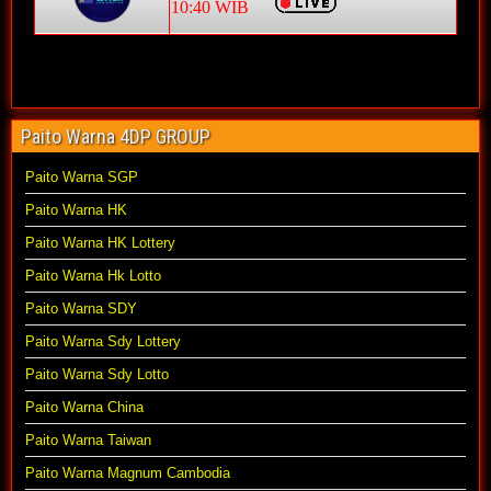
Paito Warna 4DP GROUP
Paito Warna SGP
Paito Warna HK
Paito Warna HK Lottery
Paito Warna Hk Lotto
Paito Warna SDY
Paito Warna Sdy Lottery
Paito Warna Sdy Lotto
Paito Warna China
Paito Warna Taiwan
Paito Warna Magnum Cambodia