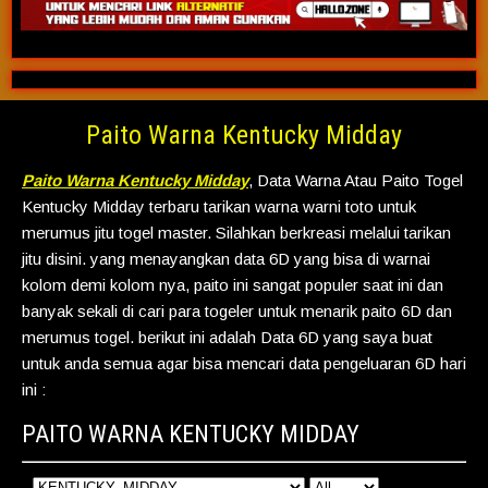
Paito Warna Kentucky Midday
Paito Warna Kentucky Midday
, Data Warna Atau Paito Togel
Kentucky Midday terbaru tarikan warna warni toto untuk
merumus jitu togel master. Silahkan berkreasi melalui tarikan
jitu disini. yang menayangkan data 6D yang bisa di warnai
kolom demi kolom nya, paito ini sangat populer saat ini dan
banyak sekali di cari para togeler untuk menarik paito 6D dan
merumus togel. berikut ini adalah Data 6D yang saya buat
untuk anda semua agar bisa mencari data pengeluaran 6D hari
ini :
PAITO WARNA KENTUCKY MIDDAY