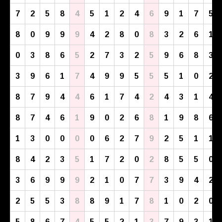
7
2
5
8
4
5
1
2
4
6
9
1
7
5
8
0
9
9
9
4
2
8
0
8
3
2
6
1
0
3
8
6
5
2
7
3
2
5
9
6
8
3
3
9
6
1
7
4
9
9
5
5
5
1
0
2
8
7
9
4
4
6
1
7
4
2
4
3
1
4
8
7
4
6
1
9
0
2
6
8
1
9
8
6
1
3
0
0
0
0
6
2
7
9
2
5
1
1
8
4
2
3
5
1
7
2
0
2
8
5
5
0
3
6
9
9
9
2
1
0
7
7
3
9
4
2
2
5
5
3
8
8
9
1
7
8
1
0
2
0
5
8
6
7
4
5
5
2
1
3
7
9
3
1