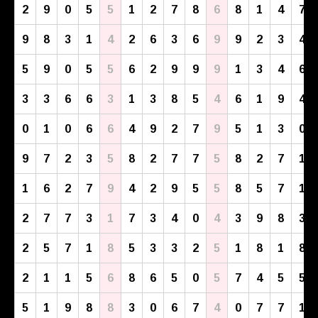
2
9
0
5
5
1
2
7
8
6
8
1
4
7
9
8
3
1
4
2
6
3
6
9
9
2
3
4
5
9
0
5
5
6
2
9
9
9
1
3
4
6
3
3
6
6
3
1
3
8
5
4
6
1
9
4
0
1
0
6
6
4
9
2
7
9
5
1
3
0
9
7
2
3
5
8
2
7
7
5
8
2
7
1
1
6
2
7
9
4
2
9
5
5
8
5
7
1
2
7
7
3
1
7
3
4
0
4
3
9
8
3
2
5
7
1
8
5
3
3
2
5
1
8
1
8
2
1
1
5
6
8
6
5
0
5
7
4
5
5
5
1
9
8
8
3
0
6
7
4
0
7
7
1