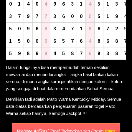
0
1
4
0
4
9
6
3
1
4
5
1
3
7
3
7
9
7
7
3
6
0
0
0
5
1
9
4
5
0
9
6
6
3
4
7
1
8
6
7
2
9
1
5
0
0
0
6
5
7
6
4
8
6
8
7
5
9
8
9
8
4
5
8
7
6
8
3
8
7
Dalam fungsi nya bisa mempermudah teman sekalian
mewarnai dan menandai angka – angka hasil tarikan kalian
semua, di mana angka kami pisahkan dengan kolom – kolom
yang sengaja di buat dalam memudahkan Sobat Semua.
Demikian tadi adalah Paito Warna Kentucky Midday, Semua
data diatas berdasarkan pengeluaran pasaran togel Paito
Warna setiap harinya, Semoga Jackpot !!!
Website Aplikasi Togel Terlengkap dan Forum
Paito