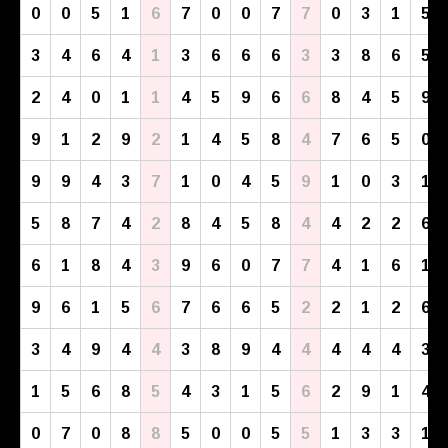
0
0
5
1
6
7
0
0
7
7
0
3
1
5
3
4
6
4
1
3
6
6
6
3
3
8
6
5
2
4
0
1
1
4
5
9
6
6
8
4
5
9
9
1
2
9
2
1
4
5
8
4
7
6
5
0
9
9
4
3
7
1
0
4
5
9
1
0
3
1
5
8
7
4
2
8
4
5
8
4
4
2
2
6
6
1
8
4
3
9
6
0
7
7
4
1
6
1
9
6
1
5
6
7
6
6
5
2
2
1
2
6
3
4
9
4
4
3
8
9
4
4
4
4
4
3
1
5
6
8
5
4
3
1
5
6
2
9
1
4
0
7
0
8
8
5
0
0
5
5
1
3
3
1