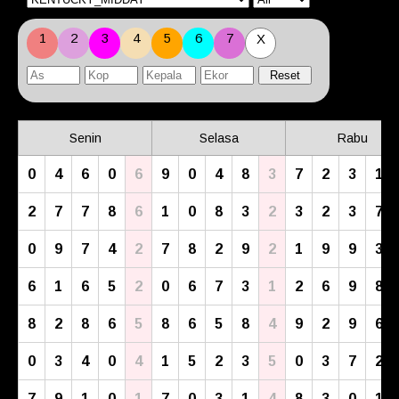
1
2
3
4
5
6
7
X
Senin
Selasa
Rabu
0
4
6
0
6
9
0
4
8
3
7
2
3
1
2
7
7
8
6
1
0
8
3
2
3
2
3
7
0
9
7
4
2
7
8
2
9
2
1
9
9
3
6
1
6
5
2
0
6
7
3
1
2
6
9
8
8
2
8
6
5
8
6
5
8
4
9
2
9
6
0
3
4
0
4
1
5
2
3
5
0
3
7
2
7
9
1
0
1
7
0
3
1
4
8
3
0
1