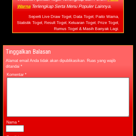
Warna
Terlengkap Serta Menu Populer Lainnya.
Seperti Live Draw Togel, Data Togel, Paito Warna,
Statistik Togel, Result Togel, Keluaran Togel, Prize Togel,
Rumus Togel & Masih Banyak Lagi.
Tinggalkan Balasan
Alamat email Anda tidak akan dipublikasikan.
Ruas yang wajib
ditandai
*
Komentar
*
Nama
*