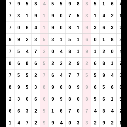
7
9
5
8
4
5
5
9
8
8
5
1
6
4
7
3
1
9
1
9
0
7
5
3
1
4
2
1
7
0
6
4
1
9
0
8
1
9
3
6
3
2
9
9
2
3
5
3
1
5
1
6
0
1
8
3
7
5
4
7
2
0
4
8
1
9
1
2
0
4
8
6
8
6
5
2
2
2
9
2
6
8
1
7
7
5
5
2
7
6
4
7
7
5
5
9
4
3
8
9
5
3
8
9
6
0
9
9
6
5
6
8
2
3
0
6
6
9
9
8
0
8
5
6
1
5
6
6
3
2
5
1
6
7
0
7
4
8
4
2
1
4
7
2
9
9
4
0
3
3
2
9
2
1