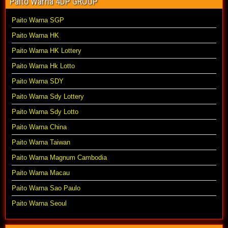
Paito Warna 4DP GROUP
Paito Warna SGP
Paito Warna HK
Paito Warna HK Lottery
Paito Warna Hk Lotto
Paito Warna SDY
Paito Warna Sdy Lottery
Paito Warna Sdy Lotto
Paito Warna China
Paito Warna Taiwan
Paito Warna Magnum Cambodia
Paito Warna Macau
Paito Warna Sao Paulo
Paito Warna Seoul