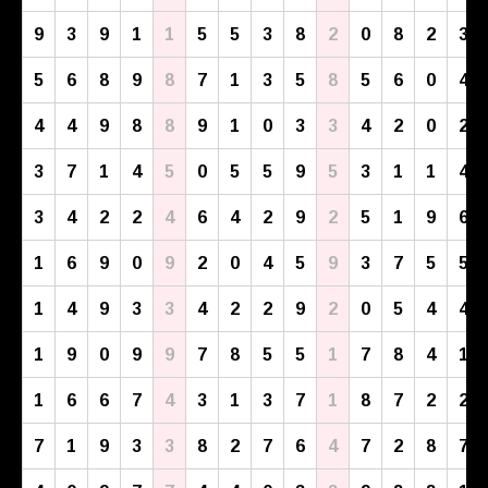
9
3
9
1
1
5
5
3
8
2
0
8
2
3
5
6
8
9
8
7
1
3
5
8
5
6
0
4
4
4
9
8
8
9
1
0
3
3
4
2
0
2
3
7
1
4
5
0
5
5
9
5
3
1
1
4
3
4
2
2
4
6
4
2
9
2
5
1
9
6
1
6
9
0
9
2
0
4
5
9
3
7
5
5
1
4
9
3
3
4
2
2
9
2
0
5
4
4
1
9
0
9
9
7
8
5
5
1
7
8
4
1
1
6
6
7
4
3
1
3
7
1
8
7
2
2
7
1
9
3
3
8
2
7
6
4
7
2
8
7