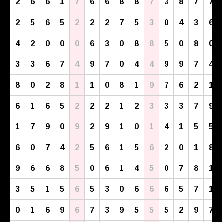
2
6
6
1
7
6
6
8
8
7
3
8
7
7
2
5
6
5
2
2
2
7
5
3
0
4
3
6
4
2
0
0
0
6
3
0
8
8
5
0
8
0
3
3
6
7
4
9
7
0
4
4
9
9
7
4
8
0
2
8
1
1
0
8
1
9
7
6
2
1
6
1
6
5
2
2
2
1
2
3
3
3
7
9
1
7
9
0
9
2
9
1
0
1
4
1
5
5
6
0
7
4
2
5
6
1
5
6
2
0
1
8
9
6
6
8
5
0
6
1
4
5
0
7
8
1
3
5
1
5
6
5
3
0
6
6
6
5
7
1
0
1
6
9
6
7
3
9
5
5
5
2
9
7