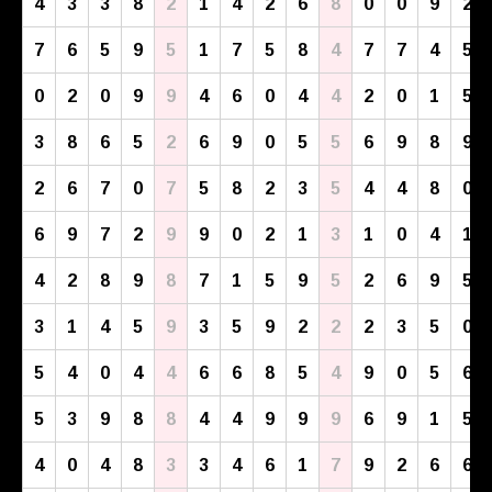
4
3
3
8
2
1
4
2
6
8
0
0
9
2
7
6
5
9
5
1
7
5
8
4
7
7
4
5
0
2
0
9
9
4
6
0
4
4
2
0
1
5
3
8
6
5
2
6
9
0
5
5
6
9
8
9
2
6
7
0
7
5
8
2
3
5
4
4
8
0
6
9
7
2
9
9
0
2
1
3
1
0
4
1
4
2
8
9
8
7
1
5
9
5
2
6
9
5
3
1
4
5
9
3
5
9
2
2
2
3
5
0
5
4
0
4
4
6
6
8
5
4
9
0
5
6
5
3
9
8
8
4
4
9
9
9
6
9
1
5
4
0
4
8
3
3
4
6
1
7
9
2
6
6