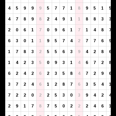
4
5
9
9
9
5
7
7
1
8
9
5
1
5
4
7
8
9
8
2
4
9
1
1
8
8
3
3
2
0
6
1
7
0
9
6
1
7
1
4
8
7
6
3
0
1
1
9
5
7
4
2
7
7
6
9
1
7
8
3
2
5
5
6
3
9
4
2
8
6
1
4
2
3
5
0
9
3
1
4
6
7
2
8
6
2
4
2
6
2
3
5
8
4
7
2
9
6
3
7
2
4
6
1
2
8
7
6
3
5
4
1
7
2
2
0
2
2
5
3
0
3
9
4
2
4
2
9
1
7
8
7
5
0
2
2
2
4
6
1