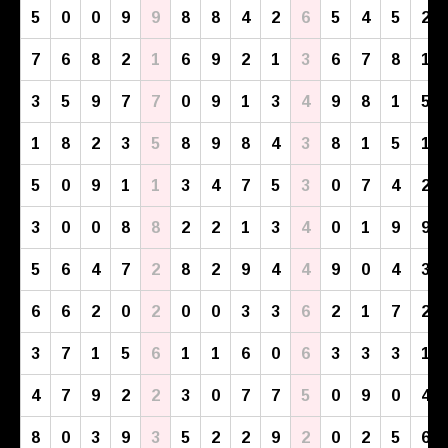
5
0
0
9
9
8
8
4
2
6
5
4
5
2
7
6
8
2
1
6
9
2
1
3
6
7
8
1
3
5
9
7
7
0
9
1
3
4
9
8
1
5
1
8
2
3
5
8
9
8
4
3
8
1
5
1
5
0
9
1
1
3
4
7
5
3
0
7
4
2
3
0
0
8
8
2
2
1
3
4
0
1
9
9
5
6
4
7
2
8
2
9
4
4
9
0
4
3
6
6
2
0
2
0
0
3
3
6
2
1
7
2
3
7
1
5
6
1
1
6
0
6
3
3
3
1
4
7
9
2
2
3
0
7
7
5
0
9
0
4
8
0
3
9
3
5
2
2
9
2
0
2
5
6