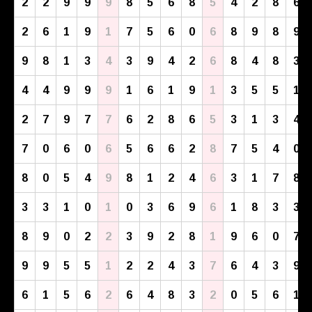
2
2
9
9
9
8
5
6
8
5
4
2
8
6
2
6
1
9
1
7
5
6
0
6
8
9
8
9
9
8
1
3
4
3
9
4
2
6
8
4
8
3
4
4
9
9
9
1
6
1
9
1
3
5
5
1
2
7
9
7
7
6
2
8
6
5
3
1
3
4
7
0
6
0
6
5
6
6
2
8
7
5
4
0
8
0
5
4
9
8
1
2
4
6
3
1
7
8
3
3
1
0
1
0
3
6
9
6
1
8
3
3
8
9
0
2
2
3
9
2
8
1
9
6
0
7
9
9
5
5
1
2
2
4
3
7
6
4
3
9
6
1
5
6
2
6
4
8
3
2
0
5
6
1