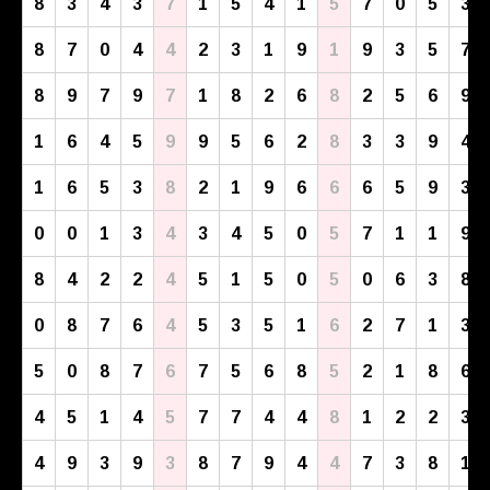
8
3
4
3
7
1
5
4
1
5
7
0
5
3
8
7
0
4
4
2
3
1
9
1
9
3
5
7
8
9
7
9
7
1
8
2
6
8
2
5
6
9
1
6
4
5
9
9
5
6
2
8
3
3
9
4
1
6
5
3
8
2
1
9
6
6
6
5
9
3
0
0
1
3
4
3
4
5
0
5
7
1
1
9
8
4
2
2
4
5
1
5
0
5
0
6
3
8
0
8
7
6
4
5
3
5
1
6
2
7
1
3
5
0
8
7
6
7
5
6
8
5
2
1
8
6
4
5
1
4
5
7
7
4
4
8
1
2
2
3
4
9
3
9
3
8
7
9
4
4
7
3
8
1