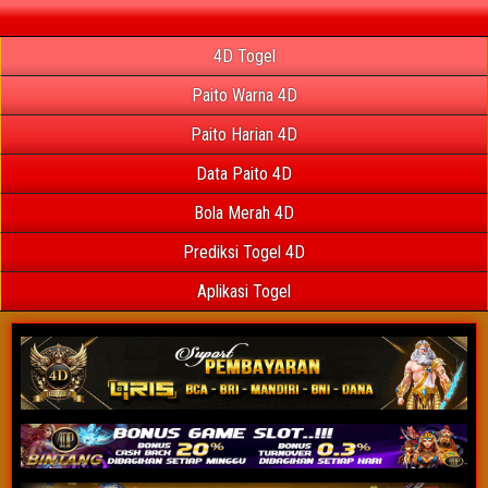
4D Togel
Paito Warna 4D
Paito Harian 4D
Data Paito 4D
Bola Merah 4D
Prediksi Togel 4D
Aplikasi Togel