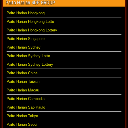
Paito Harian 4DP GROUP
Paito Harian Hongkong
Paito Harian Hongkong Lotto
Paito Harian Hongkong Lottery
Paito Harian Singapore
Paito Harian Sydney
Paito Harian Sydney Lotto
Paito Harian Sydney Lottery
Paito Harian China
Paito Harian Taiwan
Paito Harian Macau
Paito Harian Cambodia
Paito Harian Sao Paulo
Paito Harian Tokyo
Paito Harian Seoul