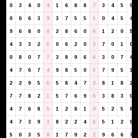
0
3
4
0
4
1
6
8
8
7
3
4
5
9
0
6
6
3
9
3
7
5
5
1
0
4
5
4
9
6
8
0
8
2
8
6
0
6
1
2
0
5
4
3
3
2
5
0
6
2
0
2
7
0
1
0
0
8
0
7
7
3
8
9
6
6
3
0
7
4
4
7
6
7
4
9
8
5
0
5
7
9
5
1
2
2
9
5
5
5
8
4
7
2
8
1
8
2
7
7
8
2
1
5
7
6
9
6
3
8
3
0
4
7
6
8
5
1
2
8
1
9
5
2
5
8
4
7
3
9
3
8
2
2
4
6
5
1
2
9
5
0
3
5
8
1
7
9
2
2
9
6
6
7