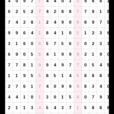
4
0
9
7
7
4
4
0
3
3
9
8
8
1
0
2
5
2
7
4
2
8
8
7
7
9
1
8
7
4
2
8
1
2
4
9
0
9
8
9
7
5
9
9
6
4
1
8
4
1
0
1
1
2
3
6
3
1
6
0
6
5
7
5
6
2
0
2
3
3
6
9
0
5
5
4
1
9
9
9
2
1
9
0
7
7
8
1
9
9
4
9
7
7
0
5
4
5
1
1
9
5
5
8
5
1
4
5
8
8
8
7
2
7
6
1
7
4
0
9
9
9
8
3
4
0
4
4
1
0
1
3
0
1
5
6
0
7
9
1
2
1
1
3
4
5
4
3
7
1
5
8
8
8