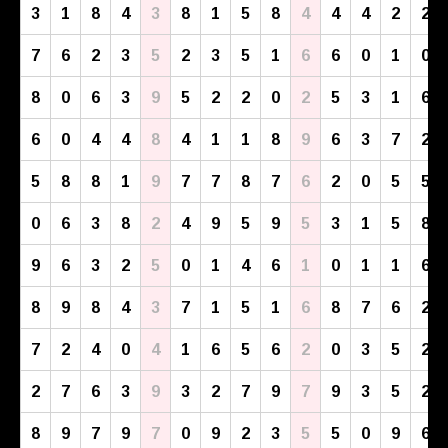
3
1
8
4
3
8
1
5
8
4
4
4
2
2
7
6
2
3
5
2
3
5
1
6
6
0
1
0
8
0
6
3
9
5
2
2
0
2
5
3
1
6
6
0
4
4
8
4
1
1
8
9
6
3
7
2
5
8
8
1
9
7
7
8
7
6
2
0
5
5
0
6
3
8
2
4
9
5
9
5
3
1
5
8
9
6
3
2
5
0
1
4
6
1
0
1
1
6
8
9
8
4
3
7
1
5
1
6
8
7
6
2
7
2
4
0
4
1
6
5
6
2
0
3
5
2
2
7
6
3
9
3
2
7
9
7
9
3
5
2
8
9
7
9
7
0
9
2
3
5
5
0
9
6