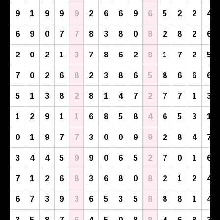
9
1
9
9
9
2
6
6
9
6
5
2
2
4
6
9
0
7
7
8
3
8
0
8
2
8
2
6
2
0
2
1
3
7
8
6
2
8
1
7
2
5
7
0
2
6
8
2
3
8
6
5
8
6
6
6
5
1
3
8
2
8
1
4
7
2
7
7
1
3
1
2
9
1
1
6
8
5
8
4
6
5
3
1
0
1
9
7
7
3
0
0
9
9
2
8
4
7
3
4
4
5
9
9
0
6
5
2
7
0
1
6
7
1
2
6
8
3
6
8
0
8
2
1
2
4
6
7
3
9
3
6
5
3
5
8
8
8
1
4
3
5
8
7
6
4
5
0
8
8
4
6
8
3