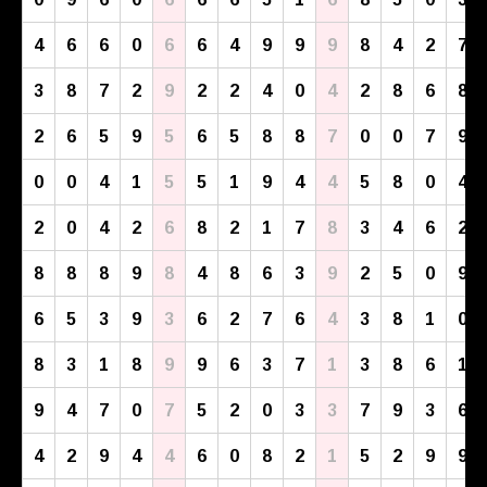
4
6
6
0
6
6
4
9
9
9
8
4
2
7
3
8
7
2
9
2
2
4
0
4
2
8
6
8
2
6
5
9
5
6
5
8
8
7
0
0
7
9
0
0
4
1
5
5
1
9
4
4
5
8
0
4
2
0
4
2
6
8
2
1
7
8
3
4
6
2
8
8
8
9
8
4
8
6
3
9
2
5
0
9
6
5
3
9
3
6
2
7
6
4
3
8
1
0
8
3
1
8
9
9
6
3
7
1
3
8
6
1
9
4
7
0
7
5
2
0
3
3
7
9
3
6
4
2
9
4
4
6
0
8
2
1
5
2
9
9