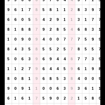
9
6
1
7
8
5
8
1
1
2
8
3
9
7
6
6
0
5
5
4
2
9
1
1
3
1
7
7
8
1
8
8
7
9
2
8
5
4
6
8
3
1
1
0
9
0
9
4
0
0
7
7
7
5
9
9
8
4
3
5
8
5
5
2
5
7
8
5
5
7
5
0
6
3
9
6
9
4
4
8
7
7
3
9
1
1
2
7
9
6
4
4
5
9
6
1
9
8
8
0
8
1
9
6
8
5
3
8
4
0
0
9
9
0
9
1
1
0
0
6
3
9
3
6
1
1
6
1
6
1
7
5
9
0
2
2
1
5
8
0