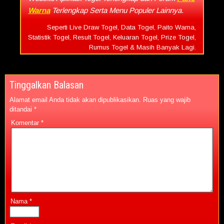
Warna
Terlengkap Serta Menu Populer Lainnya.
Seperti Live Draw Togel, Data Togel, Paito Warna,
Statistik Togel, Result Togel, Keluaran Togel, Prize Togel,
Rumus Togel & Masih Banyak Lagi.
Tinggalkan Balasan
Alamat email Anda tidak akan dipublikasikan.
Ruas yang wajib
ditandai
*
Komentar
*
Nama
*