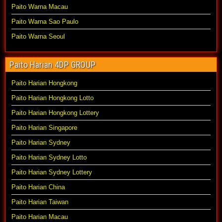
Paito Warna Macau
Paito Warna Sao Paulo
Paito Warna Seoul
Paito Harian 4DP GROUP
Paito Harian Hongkong
Paito Harian Hongkong Lotto
Paito Harian Hongkong Lottery
Paito Harian Singapore
Paito Harian Sydney
Paito Harian Sydney Lotto
Paito Harian Sydney Lottery
Paito Harian China
Paito Harian Taiwan
Paito Harian Macau