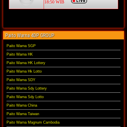
Paito Warna 4DP GROUP
Paito Warna SGP
Paito Warna HK
Paito Warna HK Lottery
Paito Warna Hk Lotto
Paito Warna SDY
Paito Warna Sdy Lottery
Paito Warna Sdy Lotto
Paito Warna China
Paito Warna Taiwan
Paito Warna Magnum Cambodia