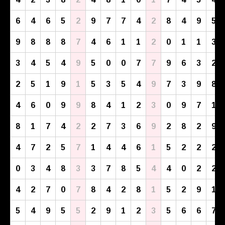
6
4
6
5
2
9
7
7
4
2
8
4
9
5
9
8
8
8
7
4
6
1
1
2
0
1
1
3
3
4
5
4
9
5
0
0
7
7
9
6
3
2
2
5
1
9
1
5
3
5
4
9
7
3
9
8
4
6
0
9
9
8
4
1
2
3
0
9
7
1
8
1
7
4
2
2
7
3
6
9
2
8
2
9
4
7
2
5
7
1
4
4
6
1
5
2
2
2
0
3
4
8
3
3
7
8
5
4
4
0
2
2
4
2
7
0
7
8
4
2
8
1
5
2
9
1
5
4
9
5
5
2
9
1
2
3
5
6
6
7