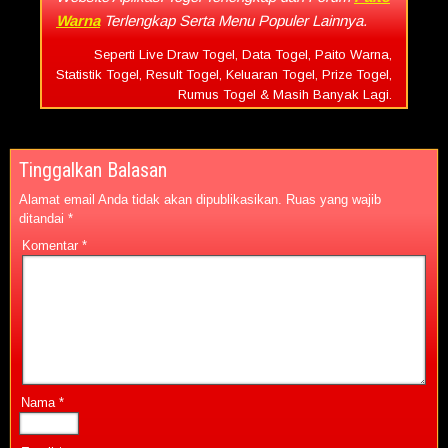
Warna
Terlengkap Serta Menu Populer Lainnya.
Seperti Live Draw Togel, Data Togel, Paito Warna,
Statistik Togel, Result Togel, Keluaran Togel, Prize Togel,
Rumus Togel & Masih Banyak Lagi.
Tinggalkan Balasan
Alamat email Anda tidak akan dipublikasikan.
Ruas yang wajib
ditandai
*
Komentar
*
Nama
*