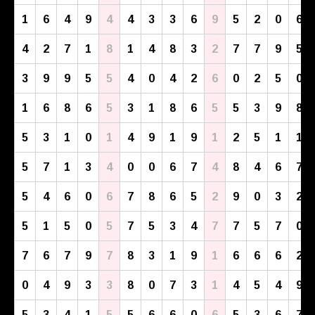
1
6
4
9
4
4
3
3
6
9
5
2
0
6
4
2
7
1
8
1
4
8
3
2
7
7
9
5
3
9
9
5
5
4
0
4
2
6
0
2
5
0
1
6
8
6
5
3
1
8
6
5
5
3
9
8
5
3
1
0
1
4
9
1
9
1
2
5
1
1
5
7
1
3
4
0
0
6
7
4
8
4
6
7
5
4
6
0
6
7
8
6
5
2
9
0
3
2
5
1
5
0
5
7
5
3
4
7
7
5
7
0
7
6
7
9
7
8
3
1
9
1
6
6
6
2
0
4
9
3
3
8
0
7
3
1
4
5
4
9
5
3
4
1
5
5
6
6
0
6
5
3
6
7