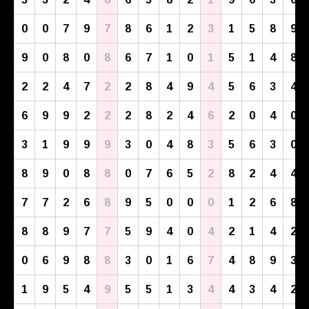
0
0
7
9
7
8
6
1
2
3
1
5
8
9
9
0
8
0
8
6
7
1
0
1
5
1
4
8
2
2
4
7
2
2
8
4
9
4
5
6
3
4
6
9
9
2
2
2
8
2
4
6
2
0
4
0
3
1
9
9
9
3
0
4
8
3
5
6
3
0
8
9
0
8
8
0
7
6
5
2
8
2
4
4
7
7
2
6
8
9
5
0
0
0
1
2
6
8
8
8
9
7
7
5
9
4
0
4
2
1
4
2
0
6
9
8
8
3
0
1
6
7
4
8
9
3
1
9
5
4
9
5
5
1
3
4
4
3
4
2