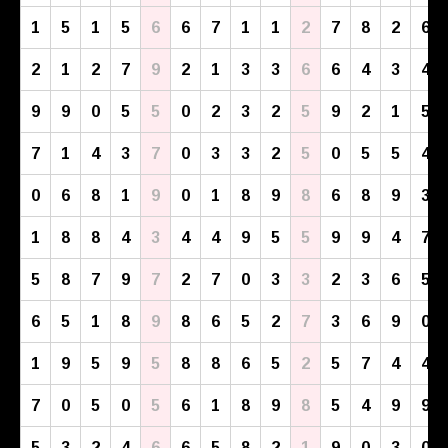
1
5
1
5
6
6
7
1
1
2
7
8
2
6
2
1
2
7
9
2
1
3
3
6
6
4
3
4
9
9
0
5
5
0
2
3
2
5
9
2
1
5
7
1
4
3
7
0
3
3
2
5
0
5
5
4
0
6
8
1
9
0
1
8
9
8
6
8
9
3
1
8
8
4
3
4
4
9
5
5
9
9
4
7
5
8
7
9
7
2
7
0
3
3
2
3
6
5
6
5
1
8
9
8
6
5
2
7
3
6
9
0
1
9
5
9
5
8
8
6
5
2
5
7
4
4
7
0
5
0
5
6
1
8
9
8
5
4
9
9
5
3
2
4
6
6
5
8
2
1
9
0
3
0