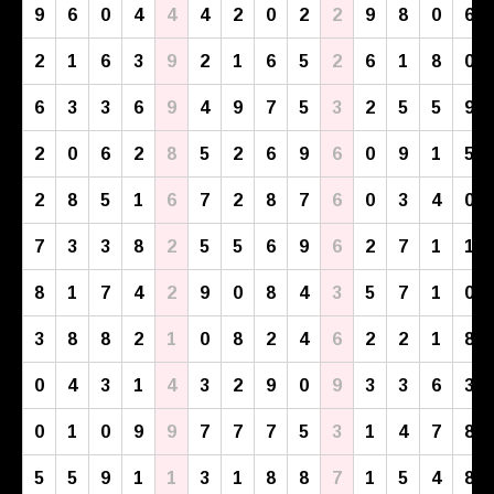
9
6
0
4
4
4
2
0
2
2
9
8
0
6
2
1
6
3
9
2
1
6
5
2
6
1
8
0
6
3
3
6
9
4
9
7
5
3
2
5
5
9
2
0
6
2
8
5
2
6
9
6
0
9
1
5
2
8
5
1
6
7
2
8
7
6
0
3
4
0
7
3
3
8
2
5
5
6
9
6
2
7
1
1
8
1
7
4
2
9
0
8
4
3
5
7
1
0
3
8
8
2
1
0
8
2
4
6
2
2
1
8
0
4
3
1
4
3
2
9
0
9
3
3
6
3
0
1
0
9
9
7
7
7
5
3
1
4
7
8
5
5
9
1
1
3
1
8
8
7
1
5
4
8