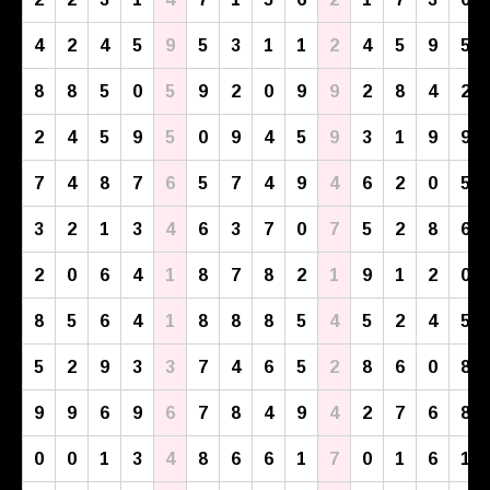
4
2
4
5
9
5
3
1
1
2
4
5
9
5
8
8
5
0
5
9
2
0
9
9
2
8
4
2
2
4
5
9
5
0
9
4
5
9
3
1
9
9
7
4
8
7
6
5
7
4
9
4
6
2
0
5
3
2
1
3
4
6
3
7
0
7
5
2
8
6
2
0
6
4
1
8
7
8
2
1
9
1
2
0
8
5
6
4
1
8
8
8
5
4
5
2
4
5
5
2
9
3
3
7
4
6
5
2
8
6
0
8
9
9
6
9
6
7
8
4
9
4
2
7
6
8
0
0
1
3
4
8
6
6
1
7
0
1
6
1