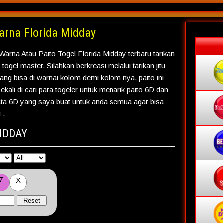
arna Florida Midday
 Warna Atau Paito Togel Florida Midday terbaru tarikan
togel master. Silahkan berkreasi melalui tarikan jitu
ng bisa di warnai kolom demi kolom nya, paito ini
ekali di cari para togeler untuk menarik paito 6D dan
Data 6D yang saya buat untuk anda semua agar bisa
 :
IDDAY
7
X