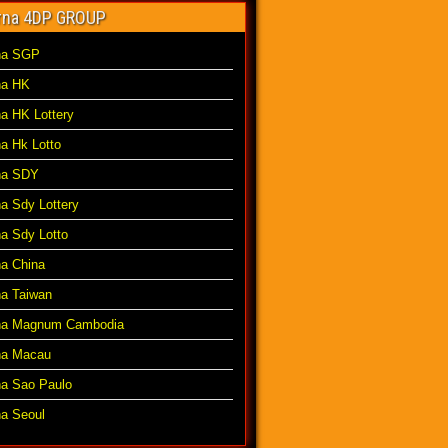
rna 4DP GROUP
8
9
2
1
6
4
1
2
0
2
2
4
na SGP
4
5
8
4
7
9
7
9
4
1
9
1
na HK
a HK Lottery
3
4
9
1
4
3
7
8
0
7
2
9
a Hk Lotto
2
3
0
3
2
2
4
0
8
3
8
2
na SDY
0
9
0
7
2
1
3
6
9
0
6
6
a Sdy Lottery
a Sdy Lotto
3
8
5
6
0
2
2
1
5
9
1
1
na China
9
9
1
0
7
6
4
7
0
9
2
2
na Taiwan
na Magnum Cambodia
9
8
4
4
9
9
9
9
6
8
5
4
na Macau
6
9
4
8
3
5
8
4
9
1
2
3
na Sao Paulo
8
8
6
6
8
8
7
6
8
3
5
8
na Seoul