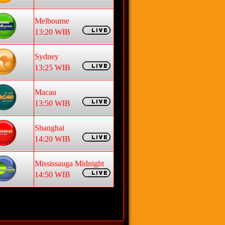
at
Sabtu
Minggu
0
7
3
7
9
0
9
4
1
6
1
7
6
5
3
0
0
5
5
7
7
0
1
1
1
8
0
2
3
1
4
8
1
4
3
7
6
6
5
0
4
1
5
3
7
1
0
1
3
1
7
9
4
6
1
2
9
7
1
8
4
8
4
8
6
3
9
7
6
6
2
8
6
8
0
0
8
8
7
0
3
7
9
7
2
6
7
9
3
3
6
7
8
1
5
6
7
9
5
5
1
4
5
1
7
9
8
8
5
3
9
3
5
5
1
2
8
8
6
5