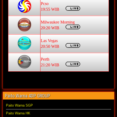
Paito Warna 4DP GROUP
Paito Warna SGP
Paito Warna HK