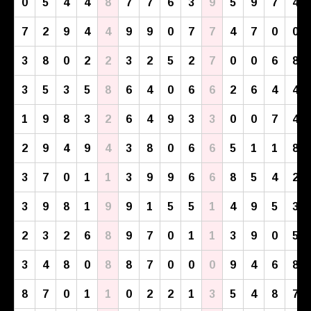
0
5
4
4
8
7
7
6
3
9
5
9
7
4
7
2
9
4
4
9
9
0
7
7
4
7
0
0
3
8
0
2
2
3
2
5
2
7
0
0
6
8
3
5
3
5
8
6
4
0
6
6
2
6
4
4
1
9
8
3
2
6
4
9
3
3
0
0
7
4
2
9
4
9
4
3
8
0
6
6
5
1
1
8
3
7
0
1
1
3
9
9
6
6
8
5
4
2
3
9
8
1
9
9
1
5
5
1
4
9
5
3
2
3
2
6
8
9
7
0
1
1
3
9
0
5
3
4
8
0
8
8
7
0
0
0
9
4
6
8
8
7
0
1
1
0
2
2
1
3
5
4
8
7