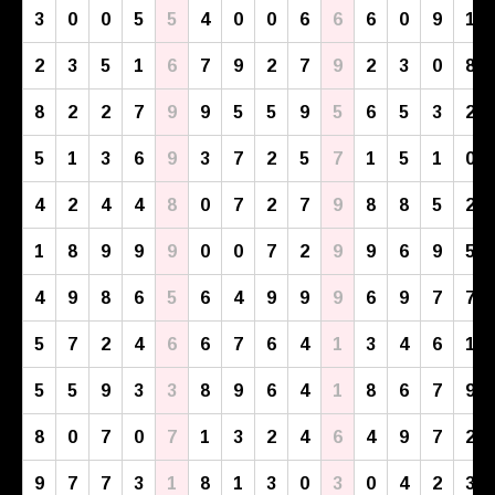
3
0
0
5
5
4
0
0
6
6
6
0
9
1
2
3
5
1
6
7
9
2
7
9
2
3
0
8
8
2
2
7
9
9
5
5
9
5
6
5
3
2
5
1
3
6
9
3
7
2
5
7
1
5
1
0
4
2
4
4
8
0
7
2
7
9
8
8
5
2
1
8
9
9
9
0
0
7
2
9
9
6
9
5
4
9
8
6
5
6
4
9
9
9
6
9
7
7
5
7
2
4
6
6
7
6
4
1
3
4
6
1
5
5
9
3
3
8
9
6
4
1
8
6
7
9
8
0
7
0
7
1
3
2
4
6
4
9
7
2
9
7
7
3
1
8
1
3
0
3
0
4
2
3