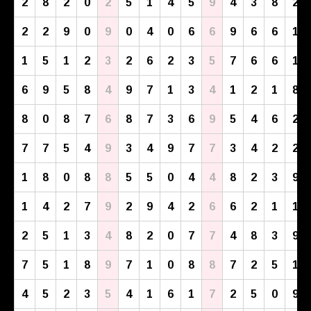
2
8
2
0
2
5
1
4
5
9
4
3
8
2
2
2
9
0
9
0
4
0
6
6
9
6
6
1
1
5
1
2
3
2
6
2
3
5
7
6
6
1
6
9
5
8
4
9
7
1
3
4
1
2
1
8
8
0
8
7
6
8
7
3
6
9
5
4
6
2
7
7
5
4
9
3
4
9
7
7
3
4
2
2
1
8
0
8
8
5
5
0
4
4
8
2
3
9
1
4
2
7
9
2
9
4
2
6
6
2
1
1
2
5
1
3
4
8
2
0
7
7
4
8
3
9
7
5
1
8
9
7
1
0
8
8
7
2
5
1
4
5
2
3
5
4
1
6
1
7
2
5
0
9