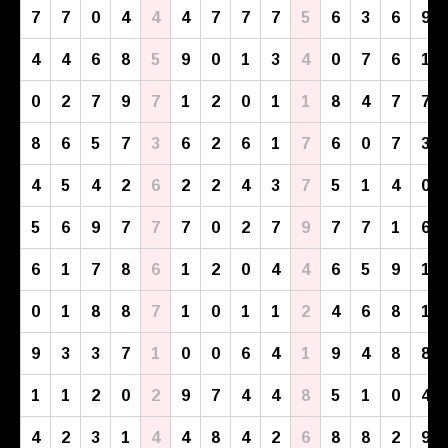
7
7
0
4
4
4
7
7
7
5
6
3
6
9
4
4
6
8
5
9
0
1
3
4
0
7
6
1
0
2
7
9
7
1
2
0
1
1
8
4
7
7
8
6
5
7
3
6
2
6
1
7
6
0
7
3
4
5
4
2
6
2
2
4
3
7
5
1
4
0
5
6
9
7
7
7
0
2
7
9
7
7
1
6
6
1
7
8
6
1
2
0
4
4
6
5
9
1
0
1
8
8
7
1
0
1
1
2
4
6
8
1
9
3
3
7
1
0
0
6
4
1
9
4
8
8
1
1
2
0
2
9
7
4
4
8
5
1
0
4
4
2
3
1
4
4
8
4
2
6
8
8
2
9