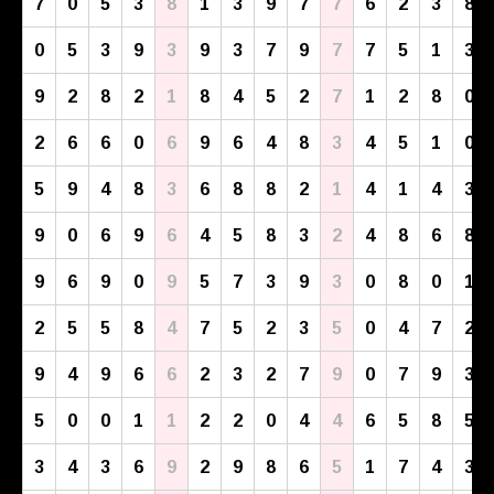
7
0
5
3
8
1
3
9
7
7
6
2
3
8
0
5
3
9
3
9
3
7
9
7
7
5
1
3
9
2
8
2
1
8
4
5
2
7
1
2
8
0
2
6
6
0
6
9
6
4
8
3
4
5
1
0
5
9
4
8
3
6
8
8
2
1
4
1
4
3
9
0
6
9
6
4
5
8
3
2
4
8
6
8
9
6
9
0
9
5
7
3
9
3
0
8
0
1
2
5
5
8
4
7
5
2
3
5
0
4
7
2
9
4
9
6
6
2
3
2
7
9
0
7
9
3
5
0
0
1
1
2
2
0
4
4
6
5
8
5
3
4
3
6
9
2
9
8
6
5
1
7
4
3