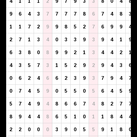
4
1
1
1
2
9
7
9
3
3
8
0
4
8
9
6
4
3
7
7
7
7
8
6
7
4
8
3
1
1
7
2
9
9
8
5
2
7
6
9
9
4
2
7
1
3
4
0
3
3
9
3
9
4
1
9
6
3
8
0
8
9
9
2
1
3
4
4
2
1
4
3
5
7
3
1
5
2
9
2
9
4
3
6
0
6
2
4
6
6
2
3
9
3
7
9
4
7
0
7
4
5
9
0
5
5
0
5
6
4
5
9
5
7
4
9
4
8
6
6
7
4
8
2
7
7
8
9
4
4
8
6
5
1
0
1
1
8
4
4
2
2
0
0
0
3
9
0
5
5
9
1
8
0