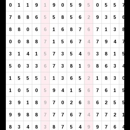
0
1
1
9
1
9
0
5
9
5
0
5
5
7
7
8
8
6
5
5
8
5
6
2
9
3
5
6
8
8
0
6
6
1
6
8
7
6
7
1
3
8
0
0
8
8
7
1
5
6
7
4
7
9
4
7
3
1
4
1
5
7
3
5
4
9
3
8
1
5
5
0
3
3
6
7
3
8
1
9
8
6
3
4
1
5
5
5
1
1
3
6
5
2
1
8
3
0
1
0
5
0
5
9
4
1
5
6
7
6
1
5
3
9
1
8
9
7
0
2
6
8
6
2
5
5
9
9
8
8
7
7
7
6
7
4
7
7
2
1
8
3
4
8
3
8
7
5
4
9
9
7
6
4