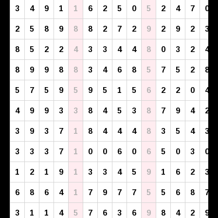
3
4
9
1
1
6
2
5
0
5
2
4
7
0
2
5
8
9
8
8
2
7
2
9
2
9
2
3
8
5
2
2
4
3
3
4
4
8
0
3
2
4
8
9
9
8
8
3
4
6
8
5
7
5
2
8
5
7
5
9
5
9
5
1
5
6
2
2
0
4
4
9
9
3
3
8
4
5
3
8
7
9
4
2
3
9
3
7
1
8
4
4
4
8
3
5
4
3
3
3
3
7
1
0
0
6
0
6
5
0
3
0
1
2
1
9
1
3
3
4
5
9
1
6
2
3
6
8
6
4
1
7
9
7
7
5
5
6
8
7
3
1
1
4
5
7
6
3
6
9
8
4
2
9