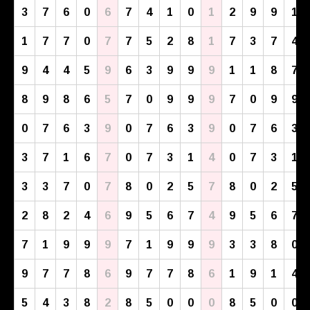
3
7
6
0
6
7
4
1
0
1
2
9
9
1
1
7
7
0
7
7
5
2
8
1
7
3
7
4
9
4
4
5
9
6
3
9
9
9
1
1
8
7
8
9
8
6
5
7
0
9
9
9
7
0
9
9
0
7
6
3
9
0
7
6
3
9
0
7
6
3
3
7
1
6
7
0
7
3
1
4
0
7
3
1
3
3
7
0
7
8
0
2
5
7
8
0
2
5
2
8
2
4
6
9
5
6
7
4
9
5
6
7
7
1
9
9
9
7
1
9
9
9
3
3
8
0
9
7
7
8
6
9
7
7
8
6
1
9
1
4
5
4
3
8
2
8
5
0
0
0
8
5
0
0