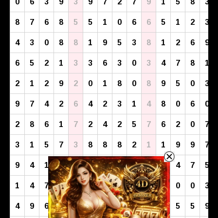
0
6
3
9
3
9
7
2
7
9
1
5
8
3
8
7
6
8
5
5
1
0
6
6
5
1
2
3
4
3
0
8
8
1
9
5
3
8
1
2
6
9
6
5
2
1
3
3
6
3
0
3
4
7
8
1
2
1
2
9
2
0
1
8
0
8
9
5
0
3
9
7
4
2
6
4
2
3
1
4
8
0
6
0
2
8
6
1
7
2
4
2
5
7
6
2
0
7
3
1
5
7
3
8
8
8
2
1
1
9
9
7
9
4
1
0
1
5
8
0
1
1
8
4
7
5
1
4
7
1
8
9
1
9
0
9
4
0
0
3
4
9
6
2
8
3
7
9
1
1
1
5
5
9