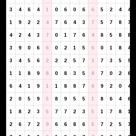
3
4
6
4
1
0
6
0
6
6
5
2
4
4
1
9
2
2
4
7
6
4
3
7
5
7
8
7
4
2
4
3
7
0
1
7
6
4
8
5
8
8
3
9
0
6
6
0
2
1
5
6
0
1
8
4
3
4
5
6
2
2
2
5
7
3
7
3
5
9
1
1
8
9
8
0
8
3
5
8
7
0
2
6
6
4
1
9
1
1
8
8
7
6
9
2
0
4
2
0
5
9
5
8
9
5
5
1
8
6
4
6
1
8
2
3
5
7
7
2
3
5
1
7
8
1
2
6
7
2
9
6
6
8
6
5
7
2
5
7