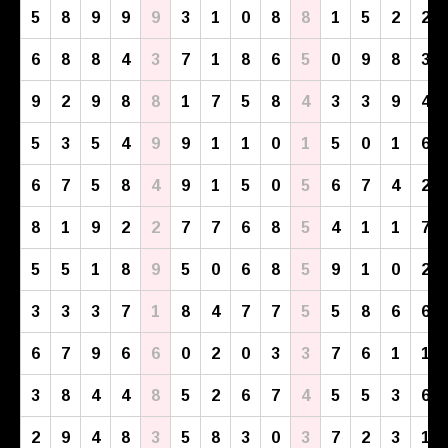
5
8
9
9
9
3
1
0
8
8
1
5
2
2
6
8
8
4
3
7
1
8
6
5
0
9
8
3
9
2
9
8
8
1
7
5
8
4
3
3
9
4
5
3
5
4
9
9
1
1
0
1
5
0
1
6
6
7
5
8
4
9
1
5
0
5
6
7
4
2
8
1
9
2
2
7
7
6
8
5
4
1
1
7
5
5
1
8
9
5
0
6
8
5
9
1
0
2
3
3
3
7
1
8
4
7
7
5
5
8
6
6
6
7
9
6
6
0
2
0
3
3
7
6
1
1
3
8
4
4
8
5
2
6
7
4
5
5
3
6
2
9
4
8
3
5
8
3
0
3
7
2
3
1