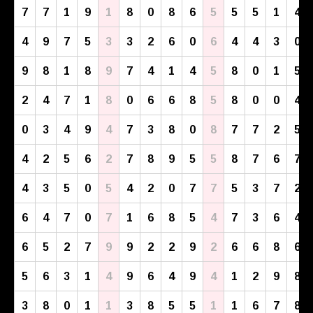
7
7
1
9
1
8
0
8
6
5
5
5
1
4
4
9
7
5
3
3
2
6
0
6
4
4
3
0
9
8
1
8
9
7
4
1
4
5
8
0
1
5
2
4
7
1
8
0
6
6
8
5
8
0
0
4
0
3
4
9
4
7
3
8
0
8
7
7
2
5
4
2
5
6
2
7
8
9
5
5
8
7
6
7
4
3
5
0
5
4
2
0
7
7
5
3
7
2
6
4
7
0
7
1
6
8
5
4
7
3
6
4
6
5
2
7
9
9
2
2
9
2
6
6
8
6
5
6
3
1
4
9
6
4
9
4
1
2
9
8
3
8
0
1
1
3
8
5
5
1
1
6
7
8