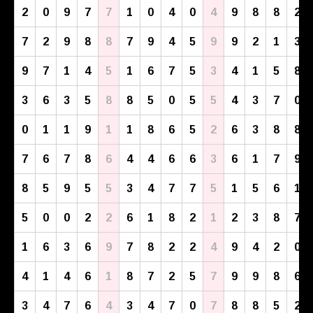
2
0
9
7
7
1
0
4
0
4
9
8
8
2
7
2
9
8
8
7
9
4
5
9
9
2
1
3
9
7
1
4
5
1
6
7
5
3
4
1
5
8
3
6
3
5
8
8
5
0
5
5
4
3
7
0
0
1
1
9
1
1
8
6
5
2
6
3
8
8
7
6
7
8
6
4
4
6
6
3
6
1
7
9
8
5
9
5
5
3
4
7
7
5
1
5
6
1
5
0
0
2
2
6
1
8
2
1
2
3
8
7
1
6
3
6
9
7
8
2
2
4
9
4
2
0
4
1
4
6
1
8
7
2
5
7
9
9
8
6
3
4
7
6
4
3
4
7
0
7
8
8
5
2