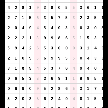
4
2
8
1
9
3
8
0
5
5
3
6
1
1
2
7
1
5
6
3
5
7
5
3
2
3
5
1
2
0
4
9
4
5
4
0
3
3
0
3
0
5
2
2
2
1
3
9
9
8
6
5
1
5
3
5
5
9
4
2
6
5
3
0
0
0
3
1
4
0
2
1
0
5
5
6
9
9
5
5
0
4
3
8
3
1
8
5
4
5
3
7
6
4
9
4
0
3
0
6
5
3
8
2
6
9
1
1
8
8
5
1
0
6
9
0
9
5
2
8
6
5
3
1
7
1
5
2
0
8
8
6
2
4
0
4
0
1
5
1