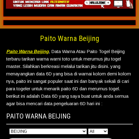
Paito Warna Beijing
Paito Warna Beijing
, Data Warna Atau Paito Togel Beijing
terbaru tarikan warna warni toto untuk merumus jitu togel
master. Silahkan berkreasi melalui tarikan jitu disini. yang
menayangkan data 6D yang bisa di warnai kolom demi kolom
nya, paito ini sangat populer saat ini dan banyak sekali di cari
para togeler untuk menarik paito 6D dan merumus togel.
berikut ini adalah Data 6D yang saya buat untuk anda semua
agar bisa mencari data pengeluaran 6D hari ini :
PAITO WARNA BEIJING