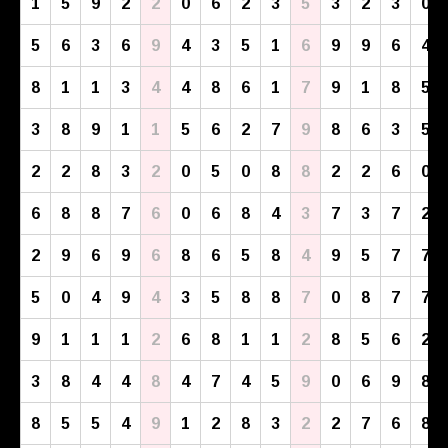
1
5
9
2
2
0
6
2
3
5
3
2
3
0
5
6
3
6
9
4
3
5
1
6
9
9
6
4
8
1
1
3
4
4
8
6
1
7
9
1
8
5
3
8
9
1
1
5
6
2
7
9
8
6
3
5
2
2
8
3
2
0
5
0
8
8
2
2
6
0
6
8
8
7
6
0
6
8
4
3
7
3
7
2
2
9
6
9
6
8
6
5
8
4
9
5
7
7
5
0
4
9
4
3
5
8
8
7
0
8
7
7
9
1
1
1
2
6
8
1
1
2
8
5
6
2
3
8
4
4
8
4
7
4
5
9
0
6
9
8
8
5
5
4
9
1
2
8
3
2
2
7
6
8