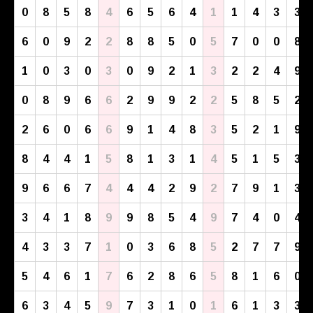
0
8
5
8
4
6
5
6
4
1
1
4
3
3
6
0
9
2
2
8
8
5
0
5
7
0
0
8
1
0
3
0
3
0
9
2
1
3
2
2
4
9
0
8
9
6
6
2
9
9
2
2
5
8
5
2
2
6
0
6
6
9
1
4
8
3
5
2
1
9
8
4
4
1
5
8
1
3
1
4
5
1
5
3
9
6
6
7
4
4
4
2
9
2
7
9
1
3
3
4
1
8
9
9
8
5
4
9
7
4
0
4
4
3
3
7
1
0
3
6
8
5
2
7
7
9
5
4
6
1
7
6
2
8
6
5
8
1
6
0
6
3
4
5
9
7
3
1
0
1
6
1
3
3