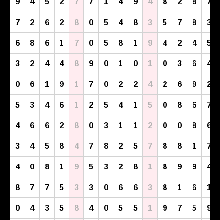
9
4
5
2
7
7
1
4
9
4
8
2
8
7
7
2
6
2
8
0
5
4
8
3
5
7
8
3
6
8
6
1
7
0
5
8
1
9
4
2
4
5
3
2
4
4
8
9
0
1
0
1
0
3
6
4
0
6
1
9
1
7
0
2
2
4
2
6
9
2
5
3
4
6
1
2
5
4
1
5
0
8
6
7
4
6
6
2
8
0
3
1
1
2
0
0
8
6
3
4
5
8
4
7
8
2
5
7
8
8
1
7
4
0
8
1
9
5
3
2
8
1
8
9
9
4
8
7
7
5
3
3
0
6
6
3
8
1
6
1
0
4
3
5
8
4
0
5
5
1
9
7
5
9