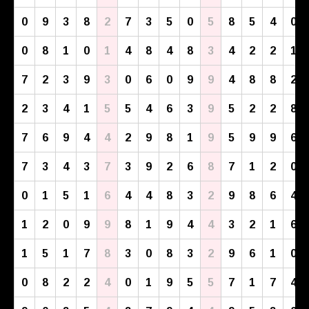
0
9
3
8
2
7
3
5
0
5
8
5
4
0
0
8
1
0
1
4
8
4
8
3
4
2
2
1
7
2
3
9
3
0
6
0
9
9
4
8
8
2
2
3
4
1
5
5
4
6
3
9
5
2
2
8
7
6
9
4
4
2
9
8
1
9
5
9
9
6
7
3
4
3
7
3
9
2
6
8
7
1
2
0
0
1
5
1
6
4
4
8
3
2
9
8
6
4
1
2
0
9
9
8
1
9
4
4
3
2
1
6
1
5
1
7
8
3
0
8
3
2
9
6
1
0
0
8
2
2
4
0
1
9
5
5
7
1
7
4