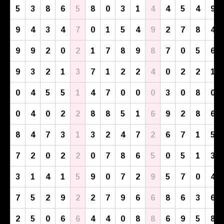
5
3
8
6
5
8
0
3
1
4
4
5
4
9
9
4
3
4
7
0
1
5
4
9
2
7
8
4
9
9
2
0
2
1
7
8
9
8
7
0
5
6
9
3
2
1
3
7
1
2
2
4
0
2
2
1
0
4
5
5
1
4
7
0
0
0
3
0
8
0
0
4
0
2
2
8
8
5
1
6
9
2
8
6
8
4
7
3
1
3
2
4
7
2
6
7
1
5
7
2
0
2
2
0
7
8
6
5
0
5
1
3
3
1
4
1
5
9
0
7
2
9
5
7
0
4
7
5
2
9
2
2
7
9
6
6
8
6
3
6
2
5
0
6
6
4
4
0
8
8
6
9
5
8