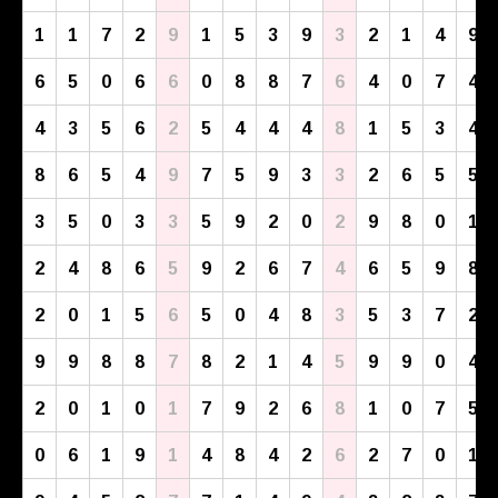
1
1
7
2
9
1
5
3
9
3
2
1
4
9
6
5
0
6
6
0
8
8
7
6
4
0
7
4
4
3
5
6
2
5
4
4
4
8
1
5
3
4
8
6
5
4
9
7
5
9
3
3
2
6
5
5
3
5
0
3
3
5
9
2
0
2
9
8
0
1
2
4
8
6
5
9
2
6
7
4
6
5
9
8
2
0
1
5
6
5
0
4
8
3
5
3
7
2
9
9
8
8
7
8
2
1
4
5
9
9
0
4
2
0
1
0
1
7
9
2
6
8
1
0
7
5
0
6
1
9
1
4
8
4
2
6
2
7
0
1