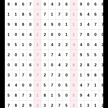
8
8
6
7
4
0
4
3
6
9
9
0
6
6
1
1
8
5
4
7
1
7
3
1
6
4
6
3
9
8
8
0
8
4
9
0
1
1
3
4
7
7
1
0
6
4
1
2
0
0
1
1
7
8
0
0
9
5
1
0
1
3
4
2
2
4
4
0
4
2
2
0
1
6
7
3
7
4
7
2
9
5
5
1
0
0
3
6
9
3
0
4
2
6
2
8
2
3
3
3
7
0
7
2
7
2
0
2
1
9
8
9
4
4
0
0
0
5
7
0
5
5
4
7
1
6
5
8
7
3
1
8
1
5
0
5
9
4
7
7
7
8
2
9
2
3
2
7
5
3
1
3
1
2