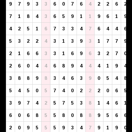
9
7
9
3
3
6
0
7
6
4
2
2
6
2
7
1
8
4
3
6
5
9
1
1
9
6
1
9
4
2
5
1
6
7
3
3
4
7
6
4
4
6
5
3
2
2
4
3
1
3
9
3
1
7
7
9
2
1
6
6
3
3
1
6
9
6
3
2
7
0
2
6
0
4
4
6
8
9
4
4
4
1
9
4
3
8
8
9
8
3
4
6
3
9
0
5
4
8
5
4
5
0
5
7
4
0
2
2
2
0
6
5
3
9
7
4
2
5
7
5
3
8
1
4
6
1
6
0
6
8
5
5
8
0
8
8
9
5
6
6
2
0
9
5
5
5
9
3
4
7
9
1
9
0