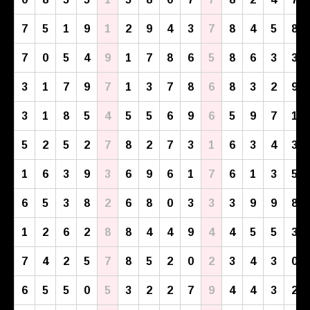
7
5
1
9
1
2
9
4
3
7
8
4
5
8
7
0
5
4
9
1
7
8
6
5
8
6
3
3
3
1
7
9
7
1
3
7
8
6
8
3
2
9
3
1
8
5
4
5
5
6
9
6
5
9
7
1
5
2
5
2
7
8
2
7
3
1
6
3
4
3
1
6
3
9
3
6
9
6
1
7
6
1
3
5
6
5
3
8
2
6
8
0
3
3
3
9
9
8
1
2
6
2
8
8
4
4
9
4
4
5
5
3
7
4
2
5
7
8
5
2
0
2
3
4
3
0
6
5
5
0
5
3
2
2
7
9
4
4
3
2