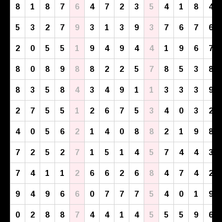
8
1
8
7
6
4
7
2
3
5
4
1
8
4
5
3
2
7
9
3
1
3
9
3
7
6
7
6
2
0
5
5
1
9
4
9
4
4
1
9
6
7
8
0
8
9
8
8
2
2
5
7
8
5
3
8
8
3
5
8
4
3
4
9
1
1
3
3
3
9
2
7
5
5
1
2
6
7
5
3
4
0
3
2
4
0
5
6
2
1
4
0
8
8
2
1
9
8
7
2
5
2
7
1
5
1
4
5
7
4
4
3
7
4
1
1
2
6
6
2
6
8
4
7
4
2
9
4
9
6
6
0
7
7
7
5
4
0
1
9
0
2
8
8
7
4
4
1
4
5
5
5
9
6