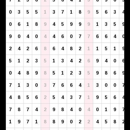
0
3
5
5
1
3
7
1
8
9
5
6
3
4
0
6
1
8
9
4
5
9
9
9
1
3
5
9
9
0
4
0
4
4
6
0
7
7
6
6
4
0
2
4
2
6
8
6
4
8
2
1
1
5
1
9
5
1
2
3
5
1
3
4
2
6
9
4
0
6
0
4
8
9
8
5
1
2
3
5
9
8
6
9
7
1
3
0
3
7
6
6
4
1
3
0
0
7
4
8
5
6
2
5
4
3
7
1
9
5
6
4
7
8
7
4
2
9
8
4
0
4
0
1
9
7
1
9
7
1
8
8
9
0
2
2
4
5
8
2