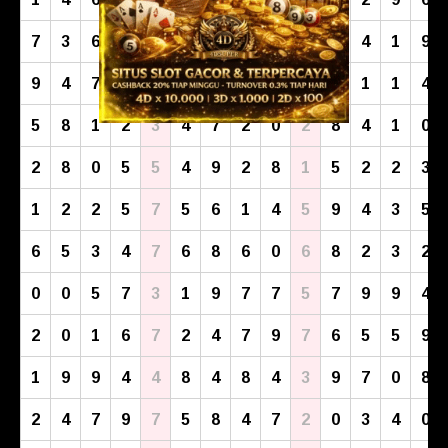
7
3
6
4
1
2
9
4
5
9
0
4
1
9
9
4
7
0
7
0
9
4
8
3
6
1
1
4
5
8
1
2
3
4
7
2
0
2
8
4
1
0
2
8
0
5
5
4
9
2
8
1
5
2
2
3
1
2
2
5
7
5
6
1
4
5
9
4
3
5
6
5
3
4
7
6
8
6
0
6
8
2
3
2
0
0
5
7
3
1
9
7
7
5
7
9
9
4
2
0
1
6
7
2
4
7
9
7
6
5
5
9
1
9
9
4
4
8
4
8
4
3
9
7
0
8
2
4
7
9
7
5
8
4
7
2
0
3
4
0