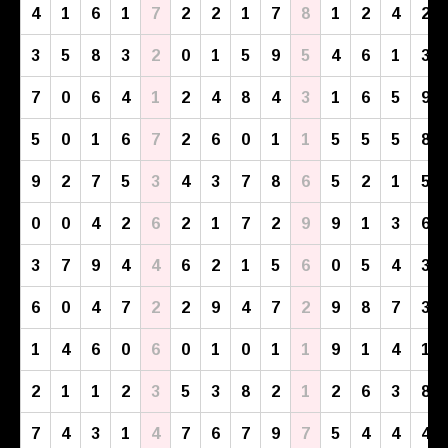
4
1
6
1
7
2
2
1
7
8
1
2
4
2
3
5
8
3
2
0
1
5
9
5
4
6
1
3
7
0
6
4
1
2
4
8
4
3
1
6
5
9
5
0
1
6
7
2
6
0
1
1
5
5
5
8
9
2
7
5
3
4
3
7
8
6
5
2
1
5
0
0
4
2
6
2
1
7
2
9
9
1
3
6
3
7
9
4
4
6
2
1
5
6
0
5
4
3
6
0
4
7
2
2
9
4
7
2
9
8
7
3
1
4
6
0
6
0
1
0
1
1
9
1
4
1
2
1
1
2
3
5
3
8
2
1
2
6
3
8
7
4
3
1
4
7
6
7
9
7
5
4
4
4