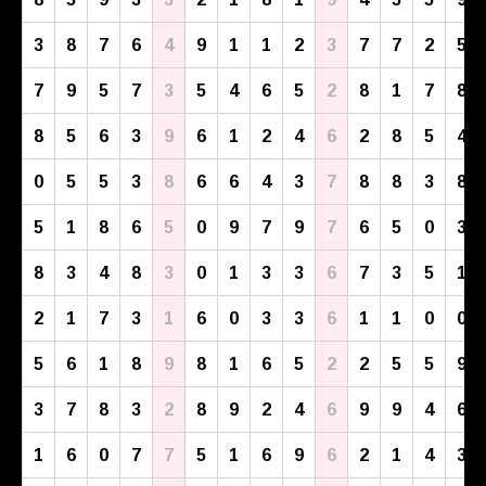
3
8
7
6
4
9
1
1
2
3
7
7
2
5
7
9
5
7
3
5
4
6
5
2
8
1
7
8
8
5
6
3
9
6
1
2
4
6
2
8
5
4
0
5
5
3
8
6
6
4
3
7
8
8
3
8
5
1
8
6
5
0
9
7
9
7
6
5
0
3
8
3
4
8
3
0
1
3
3
6
7
3
5
1
2
1
7
3
1
6
0
3
3
6
1
1
0
0
5
6
1
8
9
8
1
6
5
2
2
5
5
9
3
7
8
3
2
8
9
2
4
6
9
9
4
6
1
6
0
7
7
5
1
6
9
6
2
1
4
3