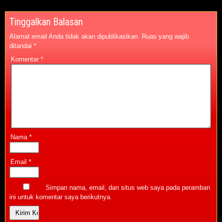
Tinggalkan Balasan
Alamat email Anda tidak akan dipublikasikan.
Ruas yang wajib
ditandai
*
Komentar
*
Nama
*
Email
*
Simpan nama, email, dan situs web saya pada peramban
ini untuk komentar saya berikutnya.