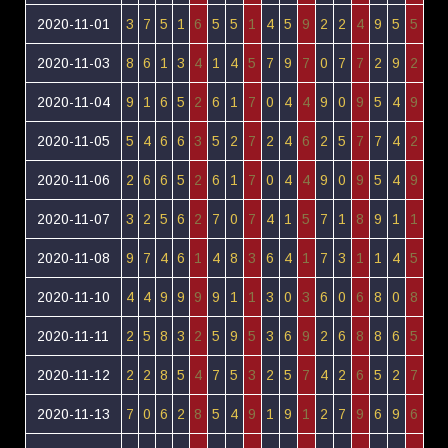
2020-11-01
3
7
5
1
6
5
5
1
4
5
9
2
2
4
9
5
5
2020-11-03
8
6
1
3
4
1
4
5
7
9
7
0
7
7
2
9
2
2020-11-04
9
1
6
5
2
6
1
7
0
4
4
9
0
9
5
4
9
2020-11-05
5
4
6
6
3
5
2
7
2
4
6
2
5
7
7
4
2
2020-11-06
2
6
6
5
2
6
1
7
0
4
4
9
0
9
5
4
9
2020-11-07
3
2
5
6
2
7
0
7
4
1
5
7
1
8
9
1
1
2020-11-08
9
7
4
6
1
4
8
3
6
4
1
7
3
1
1
4
5
2020-11-10
4
4
9
9
9
9
1
1
3
0
3
6
0
6
8
0
8
2020-11-11
2
5
8
3
2
5
9
5
3
6
9
2
6
8
8
6
5
2020-11-12
2
2
8
5
4
7
5
3
2
5
7
4
2
6
5
2
7
2020-11-13
7
0
6
2
8
5
4
9
1
9
1
2
7
9
6
9
6