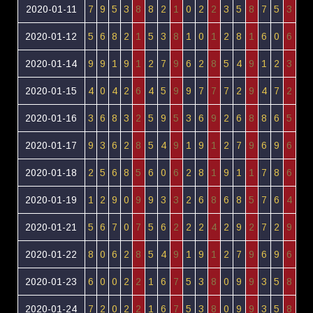
2020-01-11
7
9
5
3
8
8
2
1
0
2
2
3
5
8
7
5
3
2020-01-12
5
6
8
2
1
5
3
8
1
0
1
2
8
1
6
0
6
2020-01-14
9
9
1
9
1
2
7
9
6
2
8
5
4
9
1
2
3
2020-01-15
4
0
4
2
6
4
5
9
9
7
7
7
2
9
4
7
2
2020-01-16
3
6
8
3
2
5
9
5
3
6
9
2
6
8
8
6
5
2020-01-17
9
3
6
2
8
5
4
9
1
9
1
2
7
9
6
9
6
2020-01-18
2
5
6
8
5
6
0
6
2
8
1
9
1
1
7
8
6
2020-01-19
1
2
9
0
9
9
3
3
2
6
8
6
8
5
7
6
4
2020-01-21
5
6
7
0
7
5
6
2
2
2
4
2
9
2
7
2
9
2020-01-22
8
0
6
2
8
5
4
9
1
9
1
2
7
9
6
9
6
2020-01-23
6
0
0
2
2
1
6
7
5
3
8
0
9
9
3
5
8
2020-01-24
7
2
0
2
2
1
6
7
5
3
8
0
9
9
3
5
8