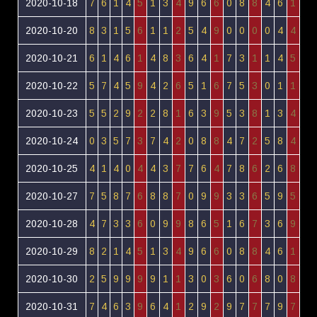
2020-10-18
7
6
1
4
5
1
3
4
9
6
6
0
8
8
4
6
1
2020-10-20
8
3
1
5
6
1
1
2
5
4
9
0
0
0
0
4
4
2020-10-21
6
1
4
6
1
4
8
3
6
4
1
7
3
1
1
4
5
2020-10-22
5
7
4
5
9
4
2
6
5
1
6
7
5
3
0
1
1
2020-10-23
5
5
2
9
2
2
8
1
6
3
9
5
3
8
1
3
4
2020-10-24
0
3
5
7
3
7
4
2
0
8
8
4
7
2
5
8
4
2020-10-25
4
1
4
0
4
4
3
7
7
6
4
7
8
6
2
6
8
2020-10-27
7
5
8
7
6
8
8
7
0
9
9
3
3
6
5
9
5
2020-10-28
4
7
3
3
6
0
9
9
8
6
5
1
6
7
3
6
9
2020-10-29
8
2
1
4
5
1
3
4
9
6
6
0
8
8
4
6
1
2020-10-30
2
5
9
9
9
9
1
1
3
0
3
6
0
6
8
0
8
2020-10-31
7
4
6
3
9
6
4
1
2
9
2
9
7
7
7
9
7