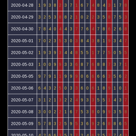
2020-04-28
1
9
3
8
2
3
7
1
6
7
4
8
4
3
1
7
8
2020-04-29
3
2
5
3
8
8
2
1
0
2
2
3
5
8
7
5
3
2020-04-30
7
8
4
0
4
4
3
7
7
6
4
7
8
6
2
6
8
2020-05-01
7
0
2
3
5
3
0
3
8
4
3
8
1
9
3
4
7
2020-05-02
1
9
3
9
3
4
4
8
5
5
1
7
7
5
0
5
5
2020-05-03
1
0
0
9
9
3
3
6
8
7
6
8
8
7
3
7
1
2020-05-05
9
7
9
1
1
9
9
9
0
6
6
6
6
3
5
6
2
2020-05-06
6
4
3
2
5
0
3
3
6
0
6
1
8
9
1
0
1
2020-05-07
3
1
2
1
3
2
2
4
9
3
3
5
5
1
4
3
7
2020-05-08
3
0
0
2
2
1
6
7
5
3
8
0
9
9
3
5
8
2020-05-09
5
7
8
3
2
5
9
5
3
6
9
2
6
8
8
6
5
2020-05-10
4
2
6
6
3
5
2
7
2
4
6
2
5
7
7
4
2