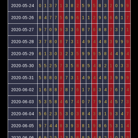
2020-05-24
0
1
3
7
1
3
8
2
5
9
5
8
3
2
0
9
9
2020-05-26
8
4
7
7
5
6
9
6
1
1
2
9
6
6
6
1
7
2020-05-27
9
7
0
9
9
3
3
6
8
7
6
8
8
7
3
7
1
2020-05-28
3
7
8
0
8
7
3
1
4
9
4
4
8
3
9
9
9
2020-05-29
6
1
3
0
3
2
3
5
9
9
9
5
8
4
4
9
4
2020-05-30
5
5
2
5
7
3
5
8
8
5
4
8
2
1
0
3
3
2020-05-31
5
8
8
0
8
7
3
1
4
9
4
4
8
3
9
9
9
2020-06-02
1
6
8
8
7
8
7
6
1
7
8
3
4
7
6
7
4
2020-06-03
5
3
5
8
4
6
7
4
0
7
7
9
4
4
5
7
3
2020-06-04
5
6
2
3
5
3
0
3
8
4
3
8
1
9
3
4
7
2020-06-05
9
7
4
4
8
3
9
3
8
1
9
8
6
5
3
1
4
2020-06-06
6
9
2
5
7
3
5
8
8
5
4
8
2
1
0
3
3