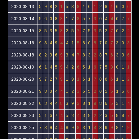
2020-08-13
5
9
8
2
1
5
3
8
1
0
1
2
8
1
6
0
6
2020-08-14
5
6
0
8
8
1
7
8
5
7
3
0
4
4
0
7
7
2020-08-15
8
5
3
5
8
2
5
7
7
5
3
5
2
7
0
2
2
2020-08-16
9
3
4
9
4
4
1
5
8
0
8
7
0
7
3
0
3
2020-08-18
8
2
3
6
9
3
4
7
8
3
2
8
7
6
3
3
6
2020-08-19
6
1
4
5
9
4
2
6
5
1
6
7
5
3
0
1
1
2020-08-20
9
7
2
7
9
1
9
1
6
1
7
0
6
6
1
1
2
2020-08-21
9
8
0
4
4
1
2
3
6
5
2
0
5
5
1
5
6
2020-08-22
0
3
4
4
8
3
9
3
8
1
9
8
6
5
3
1
4
2020-08-23
5
1
6
7
4
5
8
4
3
8
2
2
3
5
8
8
7
2020-08-25
7
3
9
4
4
8
9
8
3
1
4
3
6
9
8
1
9