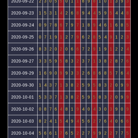
2020-09-22
2
3
0
5
5
0
1
1
8
9
8
1
0
1
3
9
3
2020-09-23
1
5
3
1
4
2
6
8
9
4
4
5
9
5
4
4
8
2020-09-24
0
9
7
8
6
7
9
7
1
8
9
4
6
1
6
8
5
2020-09-25
0
7
1
9
1
2
7
9
6
2
8
5
4
9
1
2
3
2020-09-26
8
3
2
0
2
0
6
6
7
2
9
1
9
1
2
2
4
2020-09-27
3
3
5
9
5
8
3
2
3
7
1
3
8
2
8
7
6
2020-09-29
1
6
9
0
9
9
3
3
2
6
8
6
8
5
7
6
4
2020-09-30
1
4
3
7
1
3
8
2
5
9
5
8
3
2
0
9
9
2020-10-01
5
3
3
7
1
3
8
2
5
9
5
8
3
2
0
9
9
2020-10-02
0
8
7
6
4
8
1
9
4
0
4
3
0
3
9
0
9
2020-10-03
8
2
4
1
5
4
9
4
5
6
2
7
6
4
0
6
6
2020-10-04
5
6
6
1
7
6
5
2
2
7
9
9
2
2
7
7
5