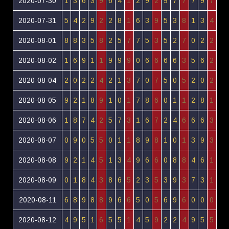
2020-07-30
1
3
6
3
9
6
4
1
2
9
2
9
7
7
7
9
7
2020-07-31
5
4
2
9
2
2
8
1
6
3
9
5
3
8
1
3
4
2020-08-01
8
8
3
5
8
2
5
7
7
5
3
5
2
7
0
2
2
2020-08-02
1
6
9
1
1
9
9
9
0
6
6
6
6
3
5
6
2
2020-08-04
2
0
2
2
4
2
1
3
7
0
7
5
0
5
2
0
2
2020-08-05
9
2
1
8
9
1
0
1
7
8
6
0
1
1
2
8
1
2020-08-06
1
8
7
4
2
5
7
3
1
6
7
2
4
6
6
6
3
2020-08-07
0
9
0
5
5
0
1
1
8
9
8
1
0
1
3
9
3
2020-08-08
9
2
1
4
5
1
3
4
9
6
6
0
8
8
4
6
1
2020-08-09
0
1
8
4
3
8
6
5
2
3
5
3
9
3
7
3
1
2020-08-11
6
8
9
8
8
9
6
6
5
0
5
6
9
6
0
0
0
2020-08-12
4
9
5
1
6
5
5
1
4
5
9
2
2
4
9
5
5