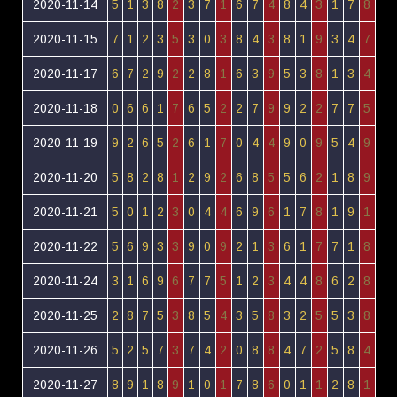
2020-11-14
5
1
3
8
2
3
7
1
6
7
4
8
4
3
1
7
8
2020-11-15
7
1
2
3
5
3
0
3
8
4
3
8
1
9
3
4
7
2020-11-17
6
7
2
9
2
2
8
1
6
3
9
5
3
8
1
3
4
2020-11-18
0
6
6
1
7
6
5
2
2
7
9
9
2
2
7
7
5
2020-11-19
9
2
6
5
2
6
1
7
0
4
4
9
0
9
5
4
9
2020-11-20
5
8
2
8
1
2
9
2
6
8
5
5
6
2
1
8
9
2020-11-21
5
0
1
2
3
0
4
4
6
9
6
1
7
8
1
9
1
2020-11-22
5
6
9
3
3
9
0
9
2
1
3
6
1
7
7
1
8
2020-11-24
3
1
6
9
6
7
7
5
1
2
3
4
4
8
6
2
8
2020-11-25
2
8
7
5
3
8
5
4
3
5
8
3
2
5
5
3
8
2020-11-26
5
2
5
7
3
7
4
2
0
8
8
4
7
2
5
8
4
2020-11-27
8
9
1
8
9
1
0
1
7
8
6
0
1
1
2
8
1