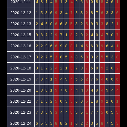
2020-12-11
4
8
1
4
5
1
3
4
9
6
6
0
8
8
4
6
1
2020-12-12
1
5
3
6
9
3
4
7
8
3
2
8
7
6
3
3
6
2020-12-13
2
4
6
0
6
6
8
5
3
2
5
9
3
3
8
2
1
2020-12-15
9
8
7
2
9
7
1
8
2
0
2
4
0
4
7
0
7
2020-12-16
2
2
9
6
6
9
8
8
1
4
5
6
3
9
6
4
1
2020-12-17
3
2
7
5
3
8
5
4
3
5
8
3
2
5
5
3
8
2020-12-18
3
1
2
2
4
2
1
3
7
0
7
5
0
5
2
0
2
2020-12-19
7
0
4
1
5
4
9
4
5
6
2
7
6
4
0
6
6
2020-12-20
1
3
8
1
9
7
6
4
4
4
8
4
9
4
9
4
4
2020-12-22
7
1
3
2
5
0
3
3
6
0
6
1
8
9
1
0
1
2020-12-23
7
3
3
9
3
4
4
8
5
5
1
7
7
5
0
5
5
2020-12-24
6
5
5
3
8
8
2
1
0
2
2
3
5
8
7
5
3