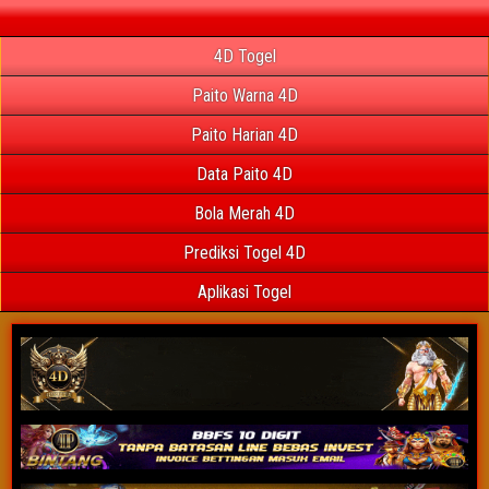
4D Togel
Paito Warna 4D
Paito Harian 4D
Data Paito 4D
Bola Merah 4D
Prediksi Togel 4D
Aplikasi Togel