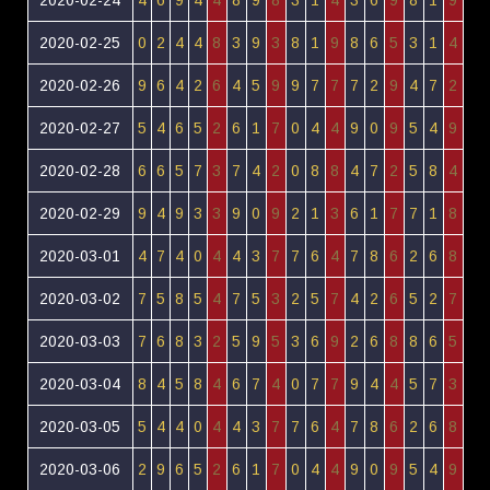
2020-02-24
4
6
9
4
4
8
9
8
3
1
4
3
6
9
8
1
9
2020-02-25
0
2
4
4
8
3
9
3
8
1
9
8
6
5
3
1
4
2020-02-26
9
6
4
2
6
4
5
9
9
7
7
7
2
9
4
7
2
2020-02-27
5
4
6
5
2
6
1
7
0
4
4
9
0
9
5
4
9
2020-02-28
6
6
5
7
3
7
4
2
0
8
8
4
7
2
5
8
4
2020-02-29
9
4
9
3
3
9
0
9
2
1
3
6
1
7
7
1
8
2020-03-01
4
7
4
0
4
4
3
7
7
6
4
7
8
6
2
6
8
2020-03-02
7
5
8
5
4
7
5
3
2
5
7
4
2
6
5
2
7
2020-03-03
7
6
8
3
2
5
9
5
3
6
9
2
6
8
8
6
5
2020-03-04
8
4
5
8
4
6
7
4
0
7
7
9
4
4
5
7
3
2020-03-05
5
4
4
0
4
4
3
7
7
6
4
7
8
6
2
6
8
2020-03-06
2
9
6
5
2
6
1
7
0
4
4
9
0
9
5
4
9