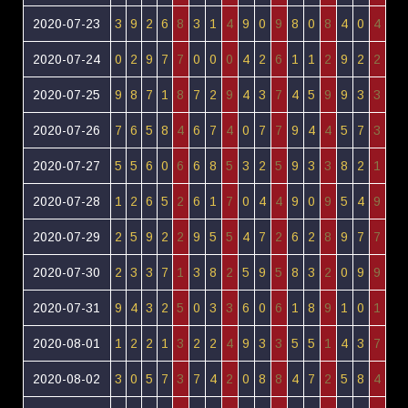
2020-07-23
3
9
2
6
8
3
1
4
9
0
9
8
0
8
4
0
4
2020-07-24
0
2
9
7
7
0
0
0
4
2
6
1
1
2
9
2
2
2020-07-25
9
8
7
1
8
7
2
9
4
3
7
4
5
9
9
3
3
2020-07-26
7
6
5
8
4
6
7
4
0
7
7
9
4
4
5
7
3
2020-07-27
5
5
6
0
6
6
8
5
3
2
5
9
3
3
8
2
1
2020-07-28
1
2
6
5
2
6
1
7
0
4
4
9
0
9
5
4
9
2020-07-29
2
5
9
2
2
9
5
5
4
7
2
6
2
8
9
7
7
2020-07-30
2
3
3
7
1
3
8
2
5
9
5
8
3
2
0
9
9
2020-07-31
9
4
3
2
5
0
3
3
6
0
6
1
8
9
1
0
1
2020-08-01
1
2
2
1
3
2
2
4
9
3
3
5
5
1
4
3
7
2020-08-02
3
0
5
7
3
7
4
2
0
8
8
4
7
2
5
8
4