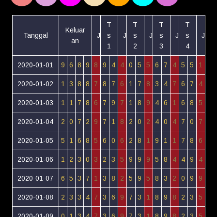
T
T
T
T
Keluar
Tanggal
J
s
J
s
J
s
J
s
J
an
1
2
3
4
2020-01-01
9
6
8
9
8
9
4
4
0
5
5
6
7
4
5
5
1
2020-01-02
1
3
8
8
7
8
7
6
1
7
8
3
4
7
6
7
4
2020-01-03
1
1
7
8
6
7
9
7
1
8
9
4
6
1
6
8
5
2020-01-04
2
0
7
2
9
7
1
8
2
0
2
4
0
4
7
0
7
2020-01-05
5
1
6
8
5
6
0
6
2
8
1
9
1
1
7
8
6
2020-01-06
1
2
3
0
3
2
3
5
9
9
9
5
8
4
4
9
4
2020-01-07
6
5
3
7
1
3
8
2
5
9
5
8
3
2
0
9
9
2020-01-08
2
3
3
4
7
3
6
9
7
3
1
8
9
8
2
3
5
2020-01-09
0
1
3
4
7
3
6
9
7
3
1
8
9
8
2
3
5