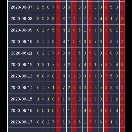
2020-06-07
2
5
8
7
6
8
8
7
0
9
9
3
3
6
5
9
5
2020-06-08
9
9
3
8
2
3
7
1
6
7
4
8
4
3
1
7
8
2020-06-09
0
2
4
5
9
4
2
6
5
1
6
7
5
3
0
1
1
2020-06-10
3
4
4
9
4
4
1
5
8
0
8
7
0
7
3
0
3
2020-06-11
0
2
3
7
1
3
8
2
5
9
5
8
3
2
0
9
9
2020-06-12
1
3
1
7
8
0
2
2
7
4
2
1
5
6
2
4
6
2020-06-13
6
8
4
8
3
4
6
1
0
0
0
7
9
7
5
0
5
2020-06-14
6
4
7
1
8
7
2
9
4
3
7
4
5
9
9
3
3
2020-06-15
1
4
1
0
1
1
8
9
8
2
1
0
3
3
3
2
5
2020-06-16
0
5
1
5
6
1
1
2
5
4
9
0
0
0
0
4
4
2020-06-17
8
8
2
7
9
1
9
1
6
1
7
0
6
6
1
1
2