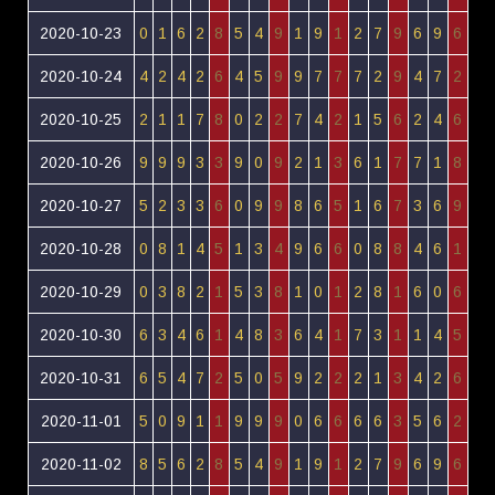
2020-10-23
0
1
6
2
8
5
4
9
1
9
1
2
7
9
6
9
6
2020-10-24
4
2
4
2
6
4
5
9
9
7
7
7
2
9
4
7
2
2020-10-25
2
1
1
7
8
0
2
2
7
4
2
1
5
6
2
4
6
2020-10-26
9
9
9
3
3
9
0
9
2
1
3
6
1
7
7
1
8
2020-10-27
5
2
3
3
6
0
9
9
8
6
5
1
6
7
3
6
9
2020-10-28
0
8
1
4
5
1
3
4
9
6
6
0
8
8
4
6
1
2020-10-29
0
3
8
2
1
5
3
8
1
0
1
2
8
1
6
0
6
2020-10-30
6
3
4
6
1
4
8
3
6
4
1
7
3
1
1
4
5
2020-10-31
6
5
4
7
2
5
0
5
9
2
2
2
1
3
4
2
6
2020-11-01
5
0
9
1
1
9
9
9
0
6
6
6
6
3
5
6
2
2020-11-02
8
5
6
2
8
5
4
9
1
9
1
2
7
9
6
9
6