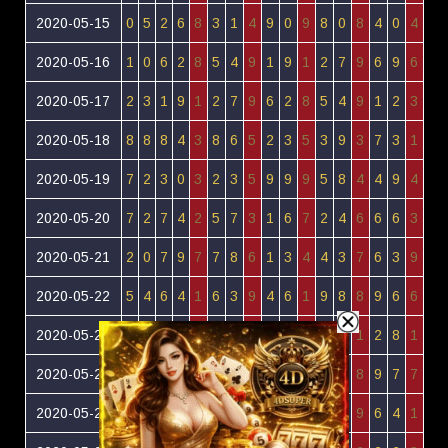
2020-05-15
0
5
2
6
8
3
1
4
9
0
9
8
0
8
4
0
4
2020-05-16
1
0
6
2
8
5
4
9
1
9
1
2
7
9
6
9
6
2020-05-17
2
3
1
9
1
2
7
9
6
2
8
5
4
9
1
2
3
2020-05-18
8
8
8
4
3
8
6
5
2
3
5
3
9
3
7
3
1
2020-05-19
7
2
3
0
3
2
3
5
9
9
9
5
8
4
4
9
4
2020-05-20
7
2
7
4
2
5
7
3
1
6
7
2
4
6
6
6
3
2020-05-21
2
0
7
9
7
7
8
6
1
3
4
4
3
7
6
3
9
2020-05-22
5
4
6
4
1
6
3
9
4
6
1
9
8
8
9
6
6
2020-05-23
5
0
1
8
9
1
0
1
7
8
6
0
1
1
2
8
1
2020-05-24
6
5
9
2
2
9
5
5
4
7
2
6
2
8
9
7
7
2020-05-25
4
8
9
6
6
9
8
8
1
4
5
6
3
9
6
4
1