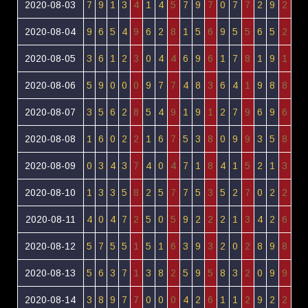
2020-08-03
7
9
1
3
4
1
4
5
7
9
7
0
7
7
2
9
2
2020-08-04
9
6
5
4
9
6
2
8
1
5
6
9
5
5
6
5
2
2020-08-05
3
6
1
2
3
0
4
4
6
9
6
1
7
8
1
9
1
2020-08-06
5
9
0
0
0
9
7
7
4
8
3
6
4
1
9
8
8
2020-08-07
3
5
6
2
8
5
4
9
1
9
1
2
7
9
6
9
6
2020-08-08
1
6
0
2
2
1
6
7
5
3
8
0
9
9
3
5
8
2020-08-09
0
3
4
3
7
4
0
4
7
1
8
4
1
5
2
1
3
2020-08-10
1
3
3
5
8
2
5
7
7
5
3
5
2
7
0
2
2
2020-08-11
4
0
4
7
2
5
0
5
9
2
2
2
1
3
4
2
6
2020-08-12
5
7
5
5
1
5
1
6
3
9
3
2
0
2
8
9
8
2020-08-13
5
6
3
7
1
3
8
2
5
9
5
8
3
2
0
9
9
2020-08-14
3
8
9
7
7
0
0
0
4
2
6
1
1
2
9
2
2