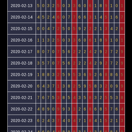
2020-02-13
5
0
3
2
5
0
3
3
6
0
6
1
8
9
1
0
1
2020-02-14
4
5
2
4
6
0
7
7
6
6
3
1
4
5
1
6
7
2020-02-15
0
0
4
7
2
5
0
5
9
2
2
2
1
3
4
2
6
2020-02-16
1
1
3
2
5
0
3
3
6
0
6
1
8
9
1
0
1
2020-02-17
8
0
7
0
7
5
6
2
2
2
4
2
9
2
7
2
9
2020-02-18
3
5
7
0
7
5
6
2
2
2
4
2
9
2
7
2
9
2020-02-19
1
8
8
3
2
5
9
5
3
6
9
2
6
8
8
6
5
2020-02-20
6
4
3
7
1
3
8
2
5
9
5
8
3
2
0
9
9
2020-02-21
7
6
7
5
3
8
5
4
3
5
8
3
2
5
5
3
8
2020-02-22
4
8
9
0
9
9
3
3
2
6
8
6
8
5
7
6
4
2020-02-23
6
2
4
3
7
4
0
4
7
1
8
4
1
5
2
1
3