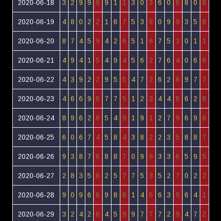
2020-06-18
3
2
9
9
9
9
1
1
3
0
3
6
0
6
8
0
8
2020-06-19
4
8
0
2
2
1
6
7
5
3
8
0
9
9
3
5
8
2020-06-20
8
7
4
5
9
4
2
6
5
1
6
7
5
3
0
1
1
2020-06-21
4
9
4
1
5
4
9
4
5
6
2
7
6
4
0
6
6
2020-06-22
4
3
9
2
2
9
5
5
4
7
2
6
2
8
9
7
7
2020-06-23
4
6
6
9
6
7
7
5
1
2
3
4
4
8
6
2
8
2020-06-24
8
9
6
2
8
5
4
9
1
9
1
2
7
9
6
9
6
2020-06-25
6
0
6
7
4
5
8
4
3
8
2
2
3
5
8
8
7
2020-06-26
9
3
8
7
6
8
8
7
0
9
9
3
3
6
5
9
5
2020-06-27
2
8
3
5
8
2
5
7
7
5
3
5
2
7
0
2
2
2020-06-28
9
0
9
6
6
9
8
8
1
4
5
6
3
9
6
4
1
2020-06-29
3
2
4
2
6
4
5
9
9
7
7
7
2
9
4
7
2