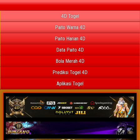
4D Togel
Paito Warna 4D
Paito Harian 4D
Data Paito 4D
Bola Merah 4D
Prediksi Togel 4D
Aplikasi Togel