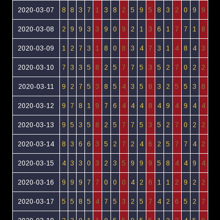
2020-03-07
8
8
3
7
1
3
8
2
5
9
5
8
3
2
0
9
9
2020-03-08
2
9
9
3
3
9
0
9
2
1
3
6
1
7
7
1
8
2020-03-09
1
2
7
3
1
8
0
8
3
4
7
3
1
4
8
4
3
2020-03-10
7
3
3
5
8
2
5
7
7
5
3
5
2
7
0
2
2
2020-03-11
9
2
7
5
3
8
5
4
3
5
8
3
2
5
5
3
8
2020-03-12
9
7
8
1
9
7
6
4
4
4
8
4
9
4
9
4
4
2020-03-13
9
5
3
5
8
2
5
7
7
5
3
5
2
7
0
2
2
2020-03-14
8
3
6
6
3
5
2
7
2
4
6
2
5
7
7
4
2
2020-03-15
4
3
3
0
3
2
3
5
9
9
9
5
8
4
4
9
4
2020-03-16
9
9
9
7
7
0
0
0
4
2
6
1
1
2
9
2
2
2020-03-17
5
5
8
5
4
7
5
3
2
5
7
4
2
6
5
2
7