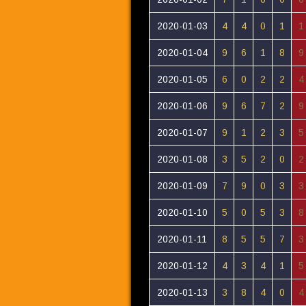
2020-01-03
4
4
0
1
1
2020-01-04
9
6
1
8
9
2020-01-05
6
0
2
2
4
2020-01-06
9
6
7
2
9
2020-01-07
9
1
2
3
5
2020-01-08
3
5
2
0
2
2020-01-09
7
9
0
3
3
2020-01-10
5
0
5
3
8
2020-01-11
8
5
5
7
3
2020-01-12
4
3
4
1
5
2020-01-13
3
8
4
0
4