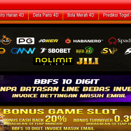
ito Harian 4D
Data Paito 4D
Bola Merah 4D
Prediksi Togel