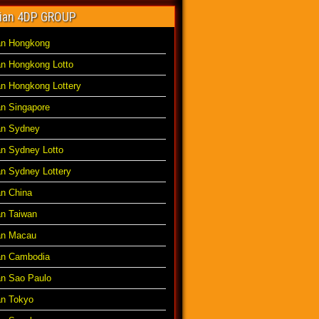
rian 4DP GROUP
an Hongkong
an Hongkong Lotto
an Hongkong Lottery
an Singapore
an Sydney
an Sydney Lotto
an Sydney Lottery
an China
an Taiwan
an Macau
an Cambodia
an Sao Paulo
an Tokyo