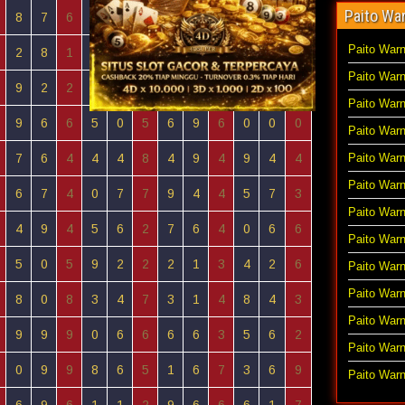
Paito Wa
8
7
6
1
7
8
3
4
7
6
7
4
Paito War
2
8
1
6
3
9
5
3
8
1
3
4
Paito War
9
2
2
0
1
1
6
5
2
5
1
6
Paito Warn
9
6
6
5
0
5
6
9
6
0
0
0
Paito Warn
7
6
4
4
4
8
4
9
4
9
4
4
Paito War
Paito Warn
6
7
4
0
7
7
9
4
4
5
7
3
Paito Warn
4
9
4
5
6
2
7
6
4
0
6
6
Paito War
5
0
5
9
2
2
2
1
3
4
2
6
Paito War
Paito War
8
0
8
3
4
7
3
1
4
8
4
3
Paito War
9
9
9
0
6
6
6
6
3
5
6
2
Paito War
0
9
9
8
6
5
1
6
7
3
6
9
Paito War