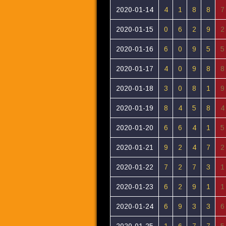
2020-01-14
4
1
8
8
7
2020-01-15
0
6
2
9
2
2020-01-16
6
0
9
5
5
2020-01-17
4
0
9
8
8
2020-01-18
3
0
8
1
9
2020-01-19
8
4
5
8
4
2020-01-20
6
6
4
1
5
2020-01-21
9
2
4
7
2
2020-01-22
7
2
7
3
1
2020-01-23
6
2
9
1
1
2020-01-24
6
9
3
3
6