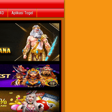
 4D
Aplikasi Togel