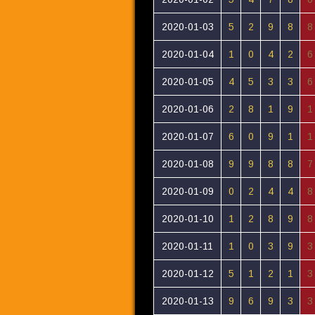
2020-01-03
5
2
9
8
8
2020-01-04
1
0
4
2
6
2020-01-05
4
5
3
3
6
2020-01-06
2
8
1
9
1
2020-01-07
6
0
9
1
1
2020-01-08
9
9
8
8
7
2020-01-09
0
2
4
4
8
2020-01-10
1
2
8
9
8
2020-01-11
1
0
3
9
3
2020-01-12
5
1
2
1
3
2020-01-13
9
6
9
3
3