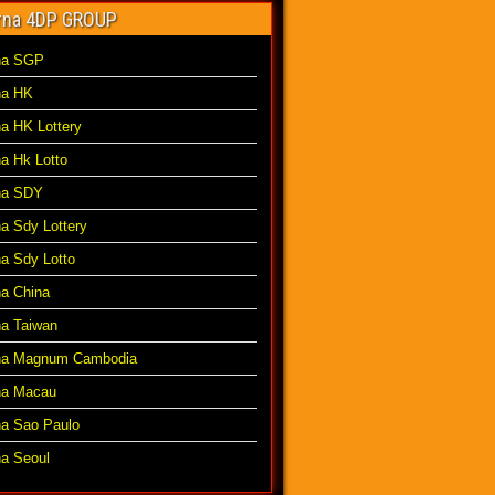
rna 4DP GROUP
na SGP
na HK
a HK Lottery
a Hk Lotto
na SDY
a Sdy Lottery
a Sdy Lotto
na China
na Taiwan
na Magnum Cambodia
na Macau
na Sao Paulo
na Seoul