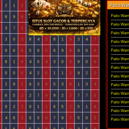
Paito Wa
2
1
3
7
0
7
5
0
5
2
0
2
Paito War
8
9
8
3
1
4
3
6
9
8
1
9
Paito War
3
7
1
6
7
4
8
4
3
1
7
8
Paito Warn
3
0
3
8
4
3
8
1
9
3
4
7
Paito Warn
9
6
6
5
0
5
6
9
6
0
0
0
Paito War
Paito Warn
8
1
9
4
0
4
3
0
3
9
0
9
Paito Warn
0
0
0
4
2
6
1
1
2
9
2
2
Paito War
2
8
1
6
3
9
5
3
8
1
3
4
Paito War
Paito War
6
5
2
2
7
9
9
2
2
7
7
5
Paito War
9
2
2
0
1
1
6
5
2
5
1
6
Paito War
4
6
1
0
0
0
7
9
7
5
0
5
Paito War