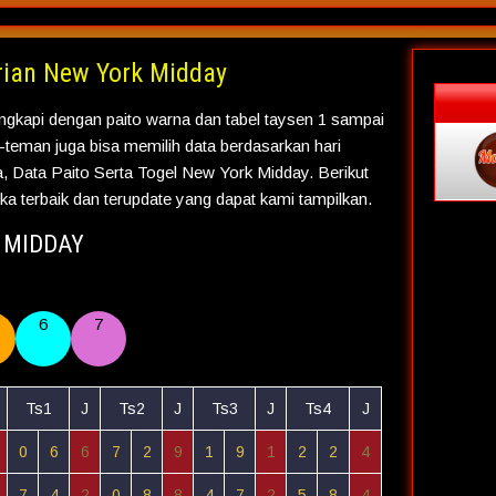
rian New York Midday
engkapi dengan paito warna dan tabel taysen 1 sampai
-teman juga bisa memilih data berdasarkan hari
a, Data Paito Serta Togel New York Midday. Berikut
a terbaik dan terupdate yang dapat kami tampilkan.
 MIDDAY
6
7
Ts1
J
Ts2
J
Ts3
J
Ts4
J
0
6
6
7
2
9
1
9
1
2
2
4
7
4
2
0
8
8
4
7
2
5
8
4