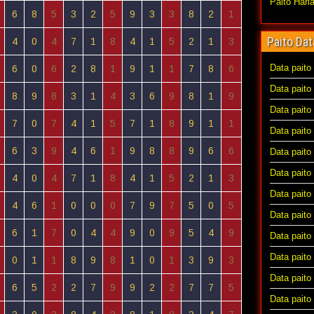
Paito Hari
6
8
5
3
2
5
9
3
3
8
2
1
Paito Da
4
0
4
7
1
8
4
1
5
2
1
3
Data pait
6
0
6
2
8
1
9
1
1
7
8
6
Data paito
8
9
8
3
1
4
3
6
9
8
1
9
Data paito
7
0
7
4
1
5
7
1
8
9
1
1
Data paito
6
3
9
4
6
1
9
8
8
9
6
6
Data paito
Data paito
4
0
4
7
1
8
4
1
5
2
1
3
Data paito
4
6
1
0
0
0
7
9
7
5
0
5
Data paito
6
1
7
0
4
4
9
0
9
5
4
9
Data paito
Data pait
0
1
1
8
9
8
1
0
1
3
9
3
Data pait
6
5
2
2
7
9
9
2
2
7
7
5
Data paito