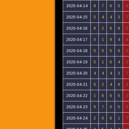
2020-04-14
8
7
6
0
6
2020-04-15
5
4
4
3
7
2020-04-16
8
2
6
8
5
2020-04-17
0
1
9
4
4
2020-04-18
0
0
5
6
2
2020-04-19
5
1
6
4
1
2020-04-20
4
4
4
3
7
2020-04-21
0
2
4
8
3
2020-04-22
1
6
6
5
2
2020-04-23
9
7
0
5
5
2020-04-24
2
0
6
1
7