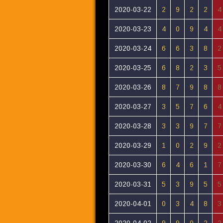
2020-03-22
2
9
2
2
4
2020-03-23
4
0
9
4
4
2020-03-24
6
6
3
8
2
2020-03-25
6
8
2
3
5
2020-03-26
8
7
9
8
8
2020-03-27
3
5
7
6
4
2020-03-28
3
3
9
7
7
2020-03-29
1
0
2
9
2
2020-03-30
6
4
6
1
7
2020-03-31
5
3
9
5
5
2020-04-01
0
3
4
8
3