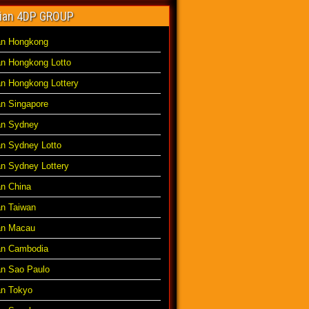
rian 4DP GROUP
an Hongkong
an Hongkong Lotto
an Hongkong Lottery
an Singapore
an Sydney
an Sydney Lotto
an Sydney Lottery
an China
an Taiwan
an Macau
an Cambodia
an Sao Paulo
an Tokyo