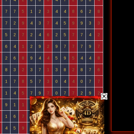
7
7
5
1
2
3
4
4
8
6
2
8
7
2
9
4
3
7
4
5
9
9
3
3
5
2
7
2
4
6
2
5
7
7
4
2
6
4
1
2
9
2
9
7
7
7
9
7
2
6
8
9
4
4
5
9
5
4
4
8
8
3
2
3
7
1
3
8
2
8
7
6
1
7
8
5
7
3
0
4
4
0
7
7
1
4
5
7
9
7
0
7
7
2
9
2
9
1
1
3
0
3
6
0
6
8
0
8
1
6
7
5
3
8
0
9
9
3
5
8
4
5
9
9
7
7
7
2
9
4
7
2