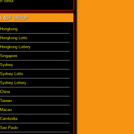
an Seoul
ta 4DP GROUP
o Hongkong
 Hongkong Lotto
 Hongkong Lottery
 Singapore
 Sydney
 Sydney Lotto
 Sydney Lottery
 China
 Taiwan
o Macau
o Cambodia
 Sao Paulo