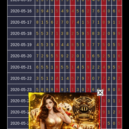
2020-05-16
3
9
4
1
5
4
9
4
5
6
2
7
6
4
0
6
6
2020-05-17
8
1
5
6
2
7
0
7
4
1
5
7
1
8
9
1
1
2020-05-18
5
5
3
7
1
3
8
2
5
9
5
8
3
2
0
9
9
2020-05-19
4
5
3
9
3
4
4
8
5
5
1
7
7
5
0
5
5
2020-05-20
7
2
9
5
5
9
2
2
0
1
1
6
5
2
5
1
6
2020-05-21
6
5
5
1
6
5
5
1
4
5
9
2
2
4
9
5
5
2020-05-22
3
5
1
3
4
1
4
5
7
9
7
0
7
7
2
9
2
2020-05-23
5
8
9
9
9
9
1
1
3
0
3
6
0
6
8
0
8
2020-05-24
3
4
4
5
9
4
2
6
5
1
6
7
5
3
0
1
1
2020-05-25
8
6
1
9
1
2
7
9
6
2
8
5
4
9
1
2
3
2020-05-26
6
0
4
8
3
4
6
1
0
0
0
7
9
7
5
0
5