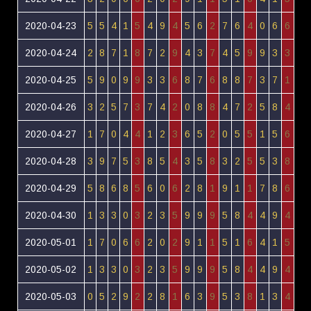
2020-04-23
5
5
4
1
5
4
9
4
5
6
2
7
6
4
0
6
6
2020-04-24
2
8
7
1
8
7
2
9
4
3
7
4
5
9
9
3
3
2020-04-25
5
9
0
9
9
3
3
6
8
7
6
8
8
7
3
7
1
2020-04-26
3
2
5
7
3
7
4
2
0
8
8
4
7
2
5
8
4
2020-04-27
1
7
0
4
4
1
2
3
6
5
2
0
5
5
1
5
6
2020-04-28
3
9
7
5
3
8
5
4
3
5
8
3
2
5
5
3
8
2020-04-29
5
8
6
8
5
6
0
6
2
8
1
9
1
1
7
8
6
2020-04-30
1
3
3
0
3
2
3
5
9
9
9
5
8
4
4
9
4
2020-05-01
1
7
0
6
6
2
0
2
9
1
1
5
1
6
4
1
5
2020-05-02
1
3
3
0
3
2
3
5
9
9
9
5
8
4
4
9
4
2020-05-03
0
5
2
9
2
2
8
1
6
3
9
5
3
8
1
3
4