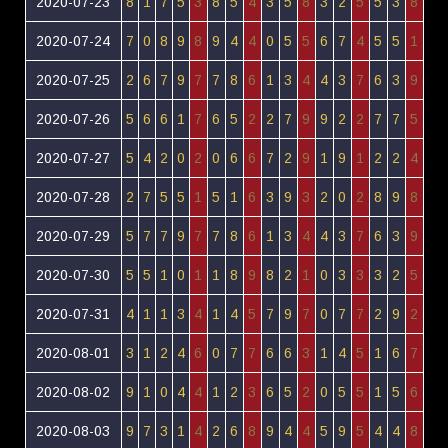
2020-07-23
8
1
7
5
3
8
5
4
3
5
8
3
2
5
5
3
8
2020-07-24
7
0
8
9
8
9
4
4
0
5
5
6
7
4
5
5
1
2020-07-25
2
6
7
9
7
7
8
6
1
3
4
4
3
7
6
3
9
2020-07-26
5
6
6
1
7
6
5
2
2
7
9
9
2
2
7
7
5
2020-07-27
5
4
2
0
2
0
6
6
7
2
9
1
9
1
2
2
4
2020-07-28
2
7
5
5
1
5
1
6
3
9
3
2
0
2
8
9
8
2020-07-29
5
7
7
9
7
7
8
6
1
3
4
4
3
7
6
3
9
2020-07-30
5
5
1
0
1
1
8
9
8
2
1
0
3
3
3
2
5
2020-07-31
4
1
1
3
4
1
4
5
7
9
7
0
7
7
2
9
2
2020-08-01
3
1
2
4
6
0
7
7
6
6
3
1
4
5
1
6
7
2020-08-02
9
1
0
4
4
1
2
3
6
5
2
0
5
5
1
5
6
2020-08-03
9
7
3
1
4
2
6
8
9
4
4
5
9
5
4
4
8