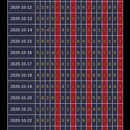
2020-10-12
1
5
6
7
4
5
8
4
3
8
2
2
3
5
8
8
7
2020-10-13
3
0
2
0
2
0
6
6
7
2
9
1
9
1
2
2
4
2020-10-14
6
5
4
3
7
4
0
4
7
1
8
4
1
5
2
1
3
2020-10-15
3
9
3
2
5
0
3
3
6
0
6
1
8
9
1
0
1
2020-10-16
5
1
0
4
4
1
2
3
6
5
2
0
5
5
1
5
6
2020-10-17
8
6
0
5
5
0
1
1
8
9
8
1
0
1
3
9
3
2020-10-18
4
3
9
1
1
9
9
9
0
6
6
6
6
3
5
6
2
2020-10-19
8
0
5
0
5
4
7
2
9
8
8
7
4
2
4
8
3
2020-10-20
7
8
2
8
1
2
9
2
6
8
5
5
6
2
1
8
9
2020-10-21
1
2
7
2
9
7
1
8
2
0
2
4
0
4
7
0
7
2020-10-22
8
6
3
7
1
3
8
2
5
9
5
8
3
2
0
9
9