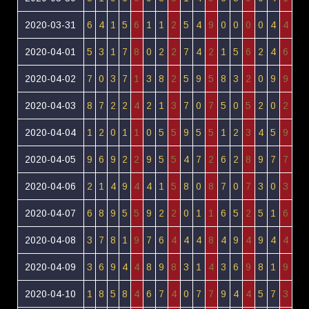
2020-03-31
6
4
1
5
6
1
1
2
5
4
9
0
0
0
0
4
4
2020-04-01
5
3
1
7
8
0
2
2
7
4
2
1
5
6
2
4
6
2020-04-02
7
0
3
7
1
3
8
2
5
9
5
8
3
2
0
9
9
2020-04-03
8
7
2
2
4
2
1
3
7
0
7
5
0
5
2
0
2
2020-04-04
1
2
0
1
1
0
5
5
9
5
5
1
2
3
4
5
9
2020-04-05
9
6
9
2
2
9
5
5
4
7
2
6
2
8
9
7
7
2020-04-06
2
1
4
9
4
4
1
5
8
0
8
7
0
7
3
0
3
2020-04-07
6
8
9
5
5
9
2
2
0
1
1
6
5
2
5
1
6
2020-04-08
3
7
8
1
9
7
6
4
4
4
8
4
9
4
9
4
4
2020-04-09
3
6
9
4
4
8
9
8
3
1
4
3
6
9
8
1
9
2020-04-10
1
8
5
8
4
6
7
4
0
7
7
9
4
4
5
7
3