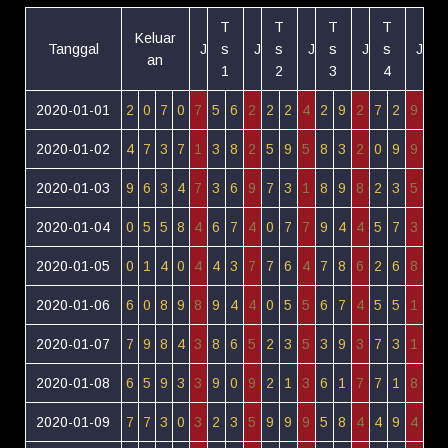
T
T
T
T
Keluar
Tanggal
J
s
J
s
J
s
J
s
J
an
1
2
3
4
2020-01-01
2
0
7
0
7
5
6
2
2
2
4
2
9
2
7
2
9
2020-01-02
4
7
3
7
1
3
8
2
5
9
5
8
3
2
0
9
9
2020-01-03
9
6
3
4
7
3
6
9
7
3
1
8
9
8
2
3
5
2020-01-04
0
5
5
8
4
6
7
4
0
7
7
9
4
4
5
7
3
2020-01-05
0
1
4
0
4
4
3
7
7
6
4
7
8
6
2
6
8
2020-01-06
6
0
8
9
8
9
4
4
0
5
5
6
7
4
5
5
1
2020-01-07
7
9
8
4
3
8
6
5
2
3
5
3
9
3
7
3
1
2020-01-08
6
5
9
3
3
9
0
9
2
1
3
6
1
7
7
1
8
2020-01-09
7
7
3
0
3
2
3
5
9
9
9
5
8
4
4
9
4