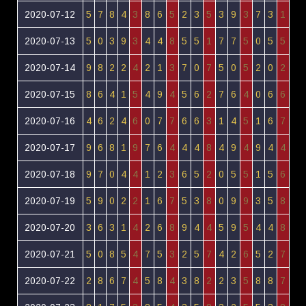
2020-07-12
5
7
8
4
3
8
6
5
2
3
5
3
9
3
7
3
1
2020-07-13
5
0
3
9
3
4
4
8
5
5
1
7
7
5
0
5
5
2020-07-14
9
8
2
2
4
2
1
3
7
0
7
5
0
5
2
0
2
2020-07-15
8
6
4
1
5
4
9
4
5
6
2
7
6
4
0
6
6
2020-07-16
4
6
2
4
6
0
7
7
6
6
3
1
4
5
1
6
7
2020-07-17
9
6
8
1
9
7
6
4
4
4
8
4
9
4
9
4
4
2020-07-18
9
7
0
4
4
1
2
3
6
5
2
0
5
5
1
5
6
2020-07-19
5
9
0
2
2
1
6
7
5
3
8
0
9
9
3
5
8
2020-07-20
3
6
3
1
4
2
6
8
9
4
4
5
9
5
4
4
8
2020-07-21
5
0
8
5
4
7
5
3
2
5
7
4
2
6
5
2
7
2020-07-22
2
8
6
7
4
5
8
4
3
8
2
2
3
5
8
8
7