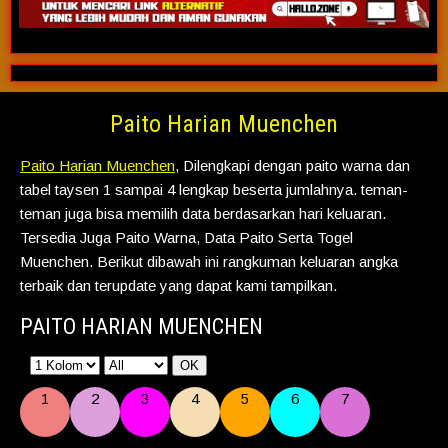
Paito Harian Muenchen
Paito Harian Muenchen
, Dilengkapi dengan paito warna dan
tabel taysen 1 sampai 4 lengkap beserta jumlahnya. teman-
teman juga bisa memilih data berdasarkan hari keluaran.
Tersedia Juga Paito Warna, Data Paito Serta Togel
Muenchen. Berikut dibawah ini rangkuman keluaran angka
terbaik dan terupdate yang dapat kami tampilkan.
PAITO HARIAN MUENCHEN
OK
1
2
3
4
5
6
7