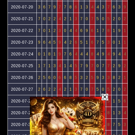
2020-07-20
3
6
7
9
7
7
8
6
1
3
4
4
3
7
6
3
9
2020-07-21
7
0
2
2
4
2
1
3
7
0
7
5
0
5
2
0
2
2020-07-22
7
0
1
2
3
0
4
4
6
9
6
1
7
8
1
9
1
2020-07-23
9
6
4
5
9
4
2
6
5
1
6
7
5
3
0
1
1
2020-07-24
0
1
8
1
9
7
6
4
4
4
8
4
9
4
9
4
4
2020-07-25
1
7
1
3
4
1
4
5
7
9
7
0
7
7
2
9
2
2020-07-26
2
5
6
0
6
6
8
5
3
2
5
9
3
3
8
2
1
2020-07-27
2
6
2
2
4
2
1
3
7
0
7
5
0
5
2
0
2
2020-07-28
4
2
0
4
4
1
2
3
6
5
2
0
5
5
1
5
6
2020-07-29
7
3
2
9
2
2
8
1
6
3
9
5
3
8
1
3
4
2020-07-30
9
6
5
3
8
8
2
1
0
2
2
3
5
8
7
5
3