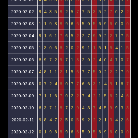
2020-02-02
9
4
3
5
8
2
5
7
7
5
3
5
2
7
0
2
2
2020-02-03
1
1
9
8
8
9
6
6
5
0
5
6
9
6
0
0
0
2020-02-04
9
1
6
1
7
6
5
2
2
7
9
9
2
2
7
7
5
2020-02-05
1
3
0
6
6
2
0
2
9
1
1
5
1
6
4
1
5
2020-02-06
8
9
7
2
9
7
1
8
2
0
2
4
0
4
7
0
7
2020-02-07
4
8
1
1
2
1
5
6
7
7
5
0
2
2
2
7
9
2020-02-08
0
7
2
4
6
0
7
7
6
6
3
1
4
5
1
6
7
2020-02-09
7
1
1
6
7
0
2
2
7
4
2
1
5
6
2
4
6
2020-02-10
6
3
7
1
8
7
2
9
4
3
7
4
5
9
9
3
3
2020-02-11
9
8
4
7
2
5
0
5
9
2
2
2
1
3
4
2
6
2020-02-12
0
1
9
8
8
9
6
6
5
0
5
6
9
6
0
0
0