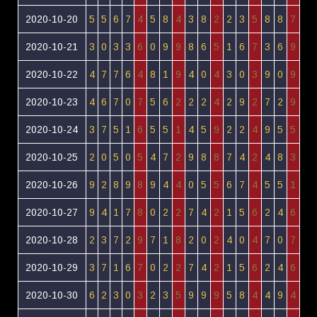
2020-10-20
5
5
6
7
4
5
8
4
3
8
2
2
3
5
8
8
7
2020-10-21
3
0
3
3
6
0
9
9
8
6
5
1
6
7
3
6
9
2020-10-22
4
7
7
6
4
8
1
9
4
0
4
3
0
3
9
0
9
2020-10-23
4
6
7
0
7
5
6
2
2
2
4
2
9
2
7
2
9
2020-10-24
3
7
5
1
6
5
5
1
4
5
9
2
2
4
9
5
5
2020-10-25
2
0
5
0
5
4
7
2
9
8
8
7
4
2
4
8
3
2020-10-26
9
2
8
9
8
9
4
4
0
5
5
6
7
4
5
5
1
2020-10-27
9
4
1
7
8
0
2
2
7
4
2
1
5
6
2
4
6
2020-10-28
2
3
7
2
9
7
1
8
2
0
2
4
0
4
7
0
7
2020-10-29
3
7
1
6
7
0
2
2
7
4
2
1
5
6
2
4
6
2020-10-30
6
2
3
0
3
2
3
5
9
9
9
5
8
4
4
9
4