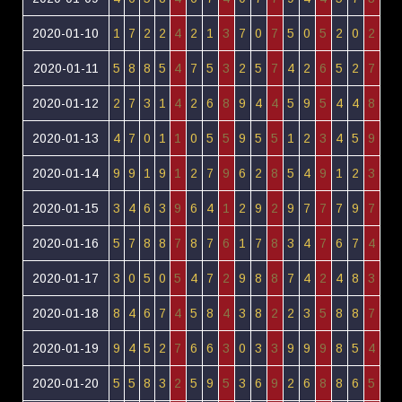
2020-01-10
1
7
2
2
4
2
1
3
7
0
7
5
0
5
2
0
2
2020-01-11
5
8
8
5
4
7
5
3
2
5
7
4
2
6
5
2
7
2020-01-12
2
7
3
1
4
2
6
8
9
4
4
5
9
5
4
4
8
2020-01-13
4
7
0
1
1
0
5
5
9
5
5
1
2
3
4
5
9
2020-01-14
9
9
1
9
1
2
7
9
6
2
8
5
4
9
1
2
3
2020-01-15
3
4
6
3
9
6
4
1
2
9
2
9
7
7
7
9
7
2020-01-16
5
7
8
8
7
8
7
6
1
7
8
3
4
7
6
7
4
2020-01-17
3
0
5
0
5
4
7
2
9
8
8
7
4
2
4
8
3
2020-01-18
8
4
6
7
4
5
8
4
3
8
2
2
3
5
8
8
7
2020-01-19
9
4
5
2
7
6
6
3
0
3
3
9
9
9
8
5
4
2020-01-20
5
5
8
3
2
5
9
5
3
6
9
2
6
8
8
6
5