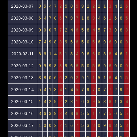
2020-03-07
8
5
4
7
2
5
0
5
9
2
2
2
1
3
4
2
6
2020-03-08
6
4
7
8
6
7
9
7
1
8
9
4
6
1
6
8
5
2020-03-09
0
0
0
7
7
2
4
6
5
8
4
5
7
3
0
8
8
2020-03-10
7
4
9
8
8
9
6
6
5
0
5
6
9
6
0
0
0
2020-03-11
8
6
1
4
5
1
3
4
9
6
6
0
8
8
4
6
1
2020-03-12
0
5
9
8
8
9
6
6
5
0
5
6
9
6
0
0
0
2020-03-13
3
8
0
6
6
2
0
2
9
1
1
5
1
6
4
1
5
2020-03-14
5
4
1
3
4
1
4
5
7
9
7
0
7
7
2
9
2
2020-03-15
1
4
2
9
2
2
8
1
6
3
9
5
3
8
1
3
4
2020-03-16
3
6
3
9
3
4
4
8
5
5
1
7
7
5
0
5
5
2020-03-17
1
0
0
2
2
1
6
7
5
3
8
0
9
9
3
5
8