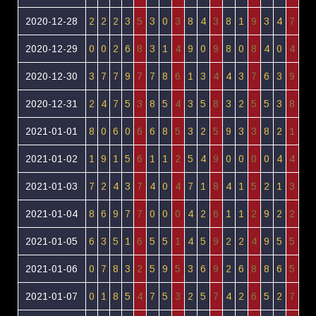
2020-12-28
2
2
2
3
5
3
0
3
8
4
3
8
1
9
3
4
7
2020-12-29
0
0
2
6
8
3
1
4
9
0
9
8
0
8
4
0
4
2020-12-30
3
7
7
9
7
7
8
6
1
3
4
4
3
7
6
3
9
2020-12-31
2
4
7
5
3
8
5
4
3
5
8
3
2
5
5
3
8
2021-01-01
8
0
6
0
6
6
8
5
3
2
5
9
3
3
8
2
1
2021-01-02
1
9
1
5
6
1
1
2
5
4
9
0
0
0
0
4
4
2021-01-03
7
2
4
3
7
4
0
4
7
1
8
4
1
5
2
1
3
2021-01-04
8
6
9
7
7
0
0
0
4
2
6
1
1
2
9
2
2
2021-01-05
6
3
5
1
6
5
5
1
4
5
9
2
2
4
9
5
5
2021-01-06
0
7
8
3
2
5
9
5
3
6
9
2
6
8
8
6
5
2021-01-07
0
1
8
5
4
7
5
3
2
5
7
4
2
6
5
2
7