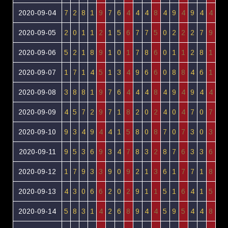
2020-09-04
7
2
8
1
9
7
6
4
4
4
8
4
9
4
9
4
4
2020-09-05
2
0
1
1
2
1
5
6
7
7
5
0
2
2
2
7
9
2020-09-06
5
2
1
8
9
1
0
1
7
8
6
0
1
1
2
8
1
2020-09-07
1
7
1
4
5
1
3
4
9
6
6
0
8
8
4
6
1
2020-09-08
3
8
8
1
9
7
6
4
4
4
8
4
9
4
9
4
4
2020-09-09
4
5
7
2
9
7
1
8
2
0
2
4
0
4
7
0
7
2020-09-10
9
3
4
9
4
4
1
5
8
0
8
7
0
7
3
0
3
2020-09-11
9
5
3
6
9
3
4
7
8
3
2
8
7
6
3
3
6
2020-09-12
1
7
9
3
3
9
0
9
2
1
3
6
1
7
7
1
8
2020-09-13
4
3
0
6
6
2
0
2
9
1
1
5
1
6
4
1
5
2020-09-14
5
8
3
1
4
2
6
8
9
4
4
5
9
5
4
4
8