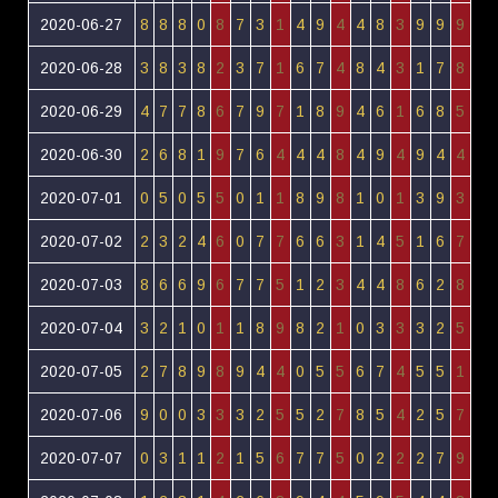
2020-06-27
8
8
8
0
8
7
3
1
4
9
4
4
8
3
9
9
9
2020-06-28
3
8
3
8
2
3
7
1
6
7
4
8
4
3
1
7
8
2020-06-29
4
7
7
8
6
7
9
7
1
8
9
4
6
1
6
8
5
2020-06-30
2
6
8
1
9
7
6
4
4
4
8
4
9
4
9
4
4
2020-07-01
0
5
0
5
5
0
1
1
8
9
8
1
0
1
3
9
3
2020-07-02
2
3
2
4
6
0
7
7
6
6
3
1
4
5
1
6
7
2020-07-03
8
6
6
9
6
7
7
5
1
2
3
4
4
8
6
2
8
2020-07-04
3
2
1
0
1
1
8
9
8
2
1
0
3
3
3
2
5
2020-07-05
2
7
8
9
8
9
4
4
0
5
5
6
7
4
5
5
1
2020-07-06
9
0
0
3
3
3
2
5
5
2
7
8
5
4
2
5
7
2020-07-07
0
3
1
1
2
1
5
6
7
7
5
0
2
2
2
7
9