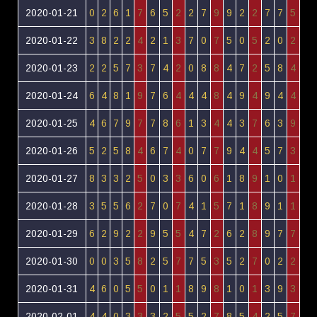
2020-01-21
0
2
6
1
7
6
5
2
2
7
9
9
2
2
7
7
5
2020-01-22
3
8
2
2
4
2
1
3
7
0
7
5
0
5
2
0
2
2020-01-23
2
2
5
7
3
7
4
2
0
8
8
4
7
2
5
8
4
2020-01-24
6
4
8
1
9
7
6
4
4
4
8
4
9
4
9
4
4
2020-01-25
4
6
7
9
7
7
8
6
1
3
4
4
3
7
6
3
9
2020-01-26
5
2
5
8
4
6
7
4
0
7
7
9
4
4
5
7
3
2020-01-27
8
3
3
2
5
0
3
3
6
0
6
1
8
9
1
0
1
2020-01-28
3
5
5
6
2
7
0
7
4
1
5
7
1
8
9
1
1
2020-01-29
6
2
9
2
2
9
5
5
4
7
2
6
2
8
9
7
7
2020-01-30
0
0
3
5
8
2
5
7
7
5
3
5
2
7
0
2
2
2020-01-31
4
6
0
5
5
0
1
1
8
9
8
1
0
1
3
9
3
2020-02-01
4
4
0
3
3
3
2
5
5
2
7
8
5
4
2
5
7