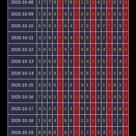
2020-10-08
1
7
7
9
7
7
8
6
1
3
4
4
3
7
6
3
9
2020-10-09
7
6
9
9
9
9
1
1
3
0
3
6
0
6
8
0
8
2020-10-10
6
5
6
3
9
6
4
1
2
9
2
9
7
7
7
9
7
2020-10-11
4
2
8
9
8
9
4
4
0
5
5
6
7
4
5
5
1
2020-10-12
3
8
0
0
0
9
7
7
4
8
3
6
4
1
9
8
8
2020-10-13
3
5
6
6
3
5
2
7
2
4
6
2
5
7
7
4
2
2020-10-14
8
6
2
8
1
2
9
2
6
8
5
5
6
2
1
8
9
2020-10-15
3
0
5
6
2
7
0
7
4
1
5
7
1
8
9
1
1
2020-10-16
7
9
0
1
1
0
5
5
9
5
5
1
2
3
4
5
9
2020-10-17
4
5
3
0
3
2
3
5
9
9
9
5
8
4
4
9
4
2020-10-18
1
9
8
4
3
8
6
5
2
3
5
3
9
3
7
3
1
2020-10-19
8
6
8
8
7
8
7
6
1
7
8
3
4
7
6
7
4