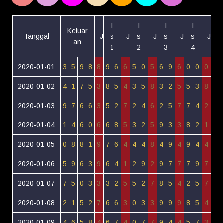
T
T
T
T
Keluar
Tanggal
J
s
J
s
J
s
J
s
J
an
1
2
3
4
2020-01-01
3
5
9
8
8
9
6
6
5
0
5
6
9
6
0
0
0
2020-01-02
4
1
7
5
3
8
5
4
3
5
8
3
2
5
5
3
8
2020-01-03
9
7
6
6
3
5
2
7
2
4
6
2
5
7
7
4
2
2020-01-04
1
4
6
0
6
6
8
5
3
2
5
9
3
3
8
2
1
2020-01-05
0
8
8
1
9
7
6
4
4
4
8
4
9
4
9
4
4
2020-01-06
5
9
6
3
9
6
4
1
2
9
2
9
7
7
7
9
7
2020-01-07
7
5
0
3
3
3
2
5
5
2
7
8
5
4
2
5
7
2020-01-08
2
1
5
2
7
6
6
3
0
3
3
9
9
9
8
5
4
2020-01-09
4
6
5
8
4
6
7
4
0
7
7
9
4
4
5
7
3