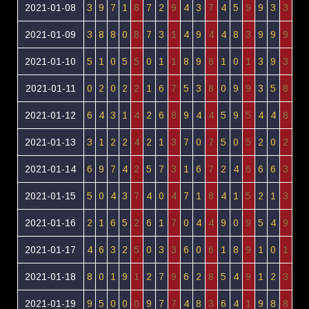
2021-01-08
3
9
7
1
8
7
2
9
4
3
7
4
5
9
9
3
3
2021-01-09
3
8
8
0
8
7
3
1
4
9
4
4
8
3
9
9
9
2021-01-10
5
1
0
5
5
0
1
1
8
9
8
1
0
1
3
9
3
2021-01-11
0
2
0
2
2
1
6
7
5
3
8
0
9
9
3
5
8
2021-01-12
6
4
3
1
4
2
6
8
9
4
4
5
9
5
4
4
8
2021-01-13
3
1
2
2
4
2
1
3
7
0
7
5
0
5
2
0
2
2021-01-14
6
9
7
4
2
5
7
3
1
6
7
2
4
6
6
6
3
2021-01-15
5
0
4
3
7
4
0
4
7
1
8
4
1
5
2
1
3
2021-01-16
2
1
6
5
2
6
1
7
0
4
4
9
0
9
5
4
9
2021-01-17
4
6
3
2
5
0
3
3
6
0
6
1
8
9
1
0
1
2021-01-18
8
0
1
9
1
2
7
9
6
2
8
5
4
9
1
2
3
2021-01-19
9
5
0
0
0
9
7
7
4
8
3
6
4
1
9
8
8