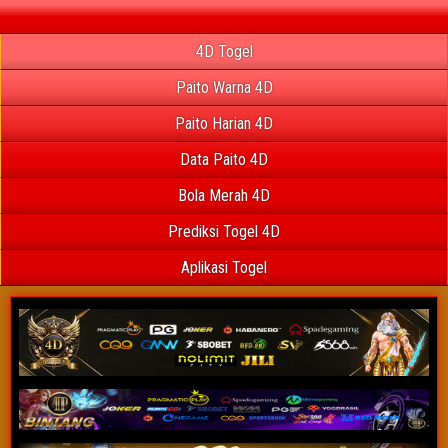
4D Togel
Paito Warna 4D
Paito Harian 4D
Data Paito 4D
Bola Merah 4D
Prediksi Togel 4D
Aplikasi Togel