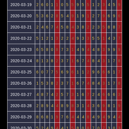
2020-03-19
2
6
0
1
1
0
5
5
9
5
5
1
2
3
4
5
9
2020-03-20
5
3
6
2
8
5
4
9
1
9
1
2
7
9
6
9
6
2020-03-21
2
4
6
7
4
5
8
4
3
8
2
2
3
5
8
8
7
2020-03-22
5
1
2
1
3
2
2
4
9
3
3
5
5
1
4
3
7
2020-03-23
6
5
8
0
8
7
3
1
4
9
4
4
8
3
9
9
9
2020-03-24
8
1
3
8
2
3
7
1
6
7
4
8
4
3
1
7
8
2020-03-25
6
0
7
7
5
6
9
6
1
1
2
9
6
6
6
1
7
2020-03-26
1
5
3
8
2
3
7
1
6
7
4
8
4
3
1
7
8
2020-03-27
4
8
7
4
2
5
7
3
1
6
7
2
4
6
6
6
3
2020-03-28
2
8
9
4
4
8
9
8
3
1
4
3
6
9
8
1
9
2020-03-29
8
6
8
1
9
7
6
4
4
4
8
4
9
4
9
4
4
2020-03-30
5
2
4
9
4
4
1
5
8
0
8
7
0
7
3
0
3