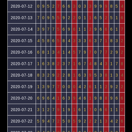
2020-07-12
0
9
5
2
7
6
6
3
0
3
3
9
9
9
8
5
4
2020-07-13
7
0
9
5
5
9
2
2
0
1
1
6
5
2
5
1
6
2020-07-14
3
9
7
7
5
6
9
6
1
1
2
9
6
6
6
1
7
2020-07-15
4
5
8
6
5
8
4
3
3
3
6
3
7
1
8
3
2
2020-07-16
6
8
1
3
4
1
4
5
7
9
7
0
7
7
2
9
2
2020-07-17
1
6
3
8
2
3
7
1
6
7
4
8
4
3
1
7
8
2020-07-18
8
3
2
9
2
2
8
1
6
3
9
5
3
8
1
3
4
2020-07-19
1
3
9
7
7
0
0
0
4
2
6
1
1
2
9
2
2
2020-07-20
6
9
6
4
1
6
3
9
4
6
1
9
8
8
9
6
6
2020-07-21
3
1
2
7
9
1
9
1
6
1
7
0
6
6
1
1
2
2020-07-22
5
9
4
7
2
5
0
5
9
2
2
2
1
3
4
2
6