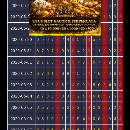
2020-05-27
4
8
8
5
4
7
5
3
2
5
7
4
2
6
5
2
7
2020-05-28
6
2
0
5
5
0
1
1
8
9
8
1
0
1
3
9
3
2020-05-29
5
0
7
4
2
5
7
3
1
6
7
2
4
6
6
6
3
2020-05-30
6
5
0
7
7
2
4
6
5
8
4
5
7
3
0
8
8
2020-05-31
3
7
9
7
7
0
0
0
4
2
6
1
1
2
9
2
2
2020-06-01
2
7
1
3
4
1
4
5
7
9
7
0
7
7
2
9
2
2020-06-02
6
7
4
1
5
4
9
4
5
6
2
7
6
4
0
6
6
2020-06-03
1
8
2
6
8
3
1
4
9
0
9
8
0
8
4
0
4
2020-06-04
2
7
9
0
9
9
3
3
2
6
8
6
8
5
7
6
4
2020-06-05
3
5
7
0
7
5
6
2
2
2
4
2
9
2
7
2
9
2020-06-06
0
3
1
5
6
1
1
2
5
4
9
0
0
0
0
4
4