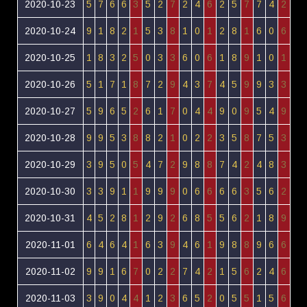
2020-10-23
5
7
6
6
3
5
2
7
2
4
6
2
5
7
7
4
2
2020-10-24
9
1
8
2
1
5
3
8
1
0
1
2
8
1
6
0
6
2020-10-25
1
8
3
2
5
0
3
3
6
0
6
1
8
9
1
0
1
2020-10-26
5
1
7
1
8
7
2
9
4
3
7
4
5
9
9
3
3
2020-10-27
5
9
6
5
2
6
1
7
0
4
4
9
0
9
5
4
9
2020-10-28
9
9
5
3
8
8
2
1
0
2
2
3
5
8
7
5
3
2020-10-29
3
9
5
0
5
4
7
2
9
8
8
7
4
2
4
8
3
2020-10-30
3
3
9
1
1
9
9
9
0
6
6
6
6
3
5
6
2
2020-10-31
4
5
2
8
1
2
9
2
6
8
5
5
6
2
1
8
9
2020-11-01
6
4
6
4
1
6
3
9
4
6
1
9
8
8
9
6
6
2020-11-02
9
9
1
6
7
0
2
2
7
4
2
1
5
6
2
4
6
2020-11-03
3
9
0
4
4
1
2
3
6
5
2
0
5
5
1
5
6