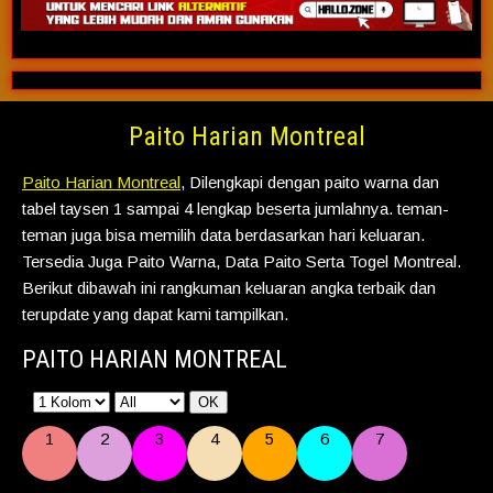
Paito Harian Montreal
Paito Harian Montreal
, Dilengkapi dengan paito warna dan
tabel taysen 1 sampai 4 lengkap beserta jumlahnya. teman-
teman juga bisa memilih data berdasarkan hari keluaran.
Tersedia Juga Paito Warna, Data Paito Serta Togel Montreal.
Berikut dibawah ini rangkuman keluaran angka terbaik dan
terupdate yang dapat kami tampilkan.
PAITO HARIAN MONTREAL
OK
1
2
3
4
5
6
7