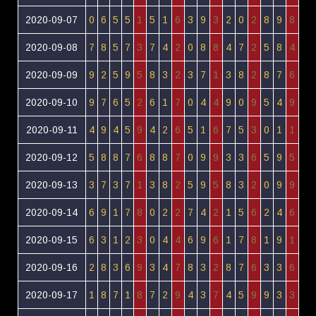
2020-09-07
0
6
5
5
1
5
1
6
3
9
3
2
0
2
8
9
8
2020-09-08
7
8
5
7
3
7
4
2
0
8
8
4
7
2
5
8
4
2020-09-09
9
2
5
9
5
8
3
2
3
7
1
3
8
2
8
7
6
2020-09-10
9
7
6
5
2
6
1
7
0
4
4
9
0
9
5
4
9
2020-09-11
4
9
4
5
9
4
2
6
5
1
6
7
5
3
0
1
1
2020-09-12
5
8
8
7
6
8
8
7
0
9
9
3
3
6
5
9
5
2020-09-13
3
7
3
7
1
3
8
2
5
9
5
8
3
2
0
9
9
2020-09-14
6
9
1
7
8
0
2
2
7
4
2
1
5
6
2
4
6
2020-09-15
6
3
1
2
3
0
4
4
6
9
6
1
7
8
1
9
1
2020-09-16
2
8
3
6
9
3
4
7
8
3
2
8
7
6
3
3
6
2020-09-17
1
8
7
1
8
7
2
9
4
3
7
4
5
9
9
3
3