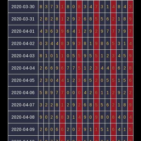
2020-03-30
8
3
7
3
1
8
0
8
3
4
7
3
1
4
8
4
3
2020-03-31
2
8
2
8
1
2
9
2
6
8
5
5
6
2
1
8
9
2020-04-01
4
3
6
3
9
6
4
1
2
9
2
9
7
7
7
9
7
2020-04-02
0
3
4
4
8
3
9
3
8
1
9
8
6
5
3
1
4
2020-04-03
8
1
0
1
1
0
5
5
9
5
5
1
2
3
4
5
9
2020-04-04
2
6
6
9
6
7
7
5
1
2
3
4
4
8
6
2
8
2020-04-05
2
3
0
4
4
1
2
3
6
5
2
0
5
5
1
5
6
2020-04-06
5
8
9
7
7
0
0
0
4
2
6
1
1
2
9
2
2
2020-04-07
3
2
2
8
1
2
9
2
6
8
5
5
6
2
1
8
9
2020-04-08
9
0
2
6
8
3
1
4
9
0
9
8
0
8
4
0
4
2020-04-09
2
6
0
6
6
2
0
2
9
1
1
5
1
6
4
1
5