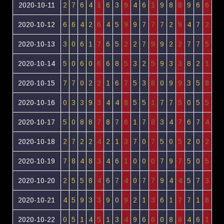
2020-10-11
2
7
6
4
1
6
3
9
4
6
1
9
8
8
9
6
6
2020-10-12
6
6
4
2
6
4
5
9
9
7
7
7
2
9
4
7
2
2020-10-13
3
0
6
1
7
6
5
2
2
7
9
9
2
2
7
7
5
2020-10-14
5
0
6
0
6
6
8
5
3
2
5
9
3
3
8
2
1
2020-10-15
7
7
0
2
2
1
6
7
5
3
8
0
9
9
3
5
8
2020-10-16
0
3
3
9
3
4
4
8
5
5
1
7
7
5
0
5
5
2020-10-17
5
0
8
8
7
8
7
6
1
7
8
3
4
7
6
7
4
2020-10-18
2
7
2
2
4
2
1
3
7
0
7
5
0
5
2
0
2
2020-10-19
7
8
4
8
3
4
6
1
0
0
0
7
9
7
5
0
5
2020-10-20
2
5
5
8
4
6
7
4
0
7
7
9
4
4
5
7
3
2020-10-21
4
5
9
3
3
9
0
9
2
1
3
6
1
7
7
1
8
2020-10-22
0
5
1
4
5
1
3
4
9
6
6
0
8
8
4
6
1