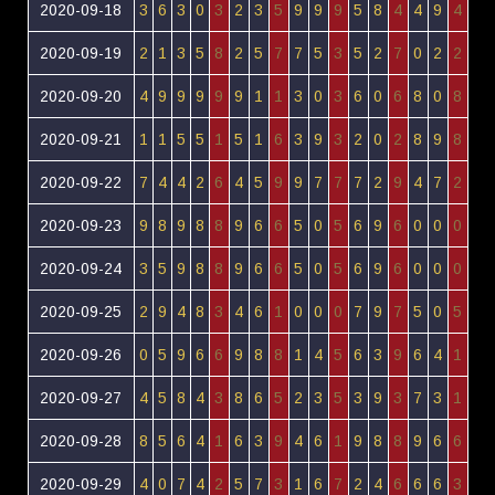
2020-09-18
3
6
3
0
3
2
3
5
9
9
9
5
8
4
4
9
4
2020-09-19
2
1
3
5
8
2
5
7
7
5
3
5
2
7
0
2
2
2020-09-20
4
9
9
9
9
9
1
1
3
0
3
6
0
6
8
0
8
2020-09-21
1
1
5
5
1
5
1
6
3
9
3
2
0
2
8
9
8
2020-09-22
7
4
4
2
6
4
5
9
9
7
7
7
2
9
4
7
2
2020-09-23
9
8
9
8
8
9
6
6
5
0
5
6
9
6
0
0
0
2020-09-24
3
5
9
8
8
9
6
6
5
0
5
6
9
6
0
0
0
2020-09-25
2
9
4
8
3
4
6
1
0
0
0
7
9
7
5
0
5
2020-09-26
0
5
9
6
6
9
8
8
1
4
5
6
3
9
6
4
1
2020-09-27
4
5
8
4
3
8
6
5
2
3
5
3
9
3
7
3
1
2020-09-28
8
5
6
4
1
6
3
9
4
6
1
9
8
8
9
6
6
2020-09-29
4
0
7
4
2
5
7
3
1
6
7
2
4
6
6
6
3