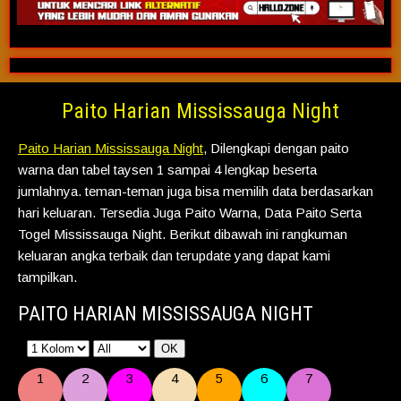
Paito Harian Mississauga Night
Paito Harian Mississauga Night
, Dilengkapi dengan paito
warna dan tabel taysen 1 sampai 4 lengkap beserta
jumlahnya. teman-teman juga bisa memilih data berdasarkan
hari keluaran. Tersedia Juga Paito Warna, Data Paito Serta
Togel Mississauga Night. Berikut dibawah ini rangkuman
keluaran angka terbaik dan terupdate yang dapat kami
tampilkan.
PAITO HARIAN MISSISSAUGA NIGHT
OK
1
2
3
4
5
6
7