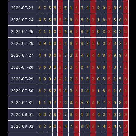
2020-07-23
6
7
5
5
1
5
1
6
3
9
3
2
0
2
8
9
8
2020-07-24
4
3
3
3
6
0
9
9
8
6
5
1
6
7
3
6
9
2020-07-25
2
1
1
0
1
1
8
9
8
2
1
0
3
3
3
2
5
2020-07-26
0
9
1
0
1
1
8
9
8
2
1
0
3
3
3
2
5
2020-07-27
4
4
8
0
8
7
3
1
4
9
4
4
8
3
9
9
9
2020-07-28
9
6
0
9
9
3
3
6
8
7
6
8
8
7
3
7
1
2020-07-29
3
9
0
4
4
1
2
3
6
5
2
0
5
5
1
5
6
2020-07-30
3
2
3
2
5
0
3
3
6
0
6
1
8
9
1
0
1
2020-07-31
1
1
0
7
7
2
4
6
5
8
4
5
7
3
0
8
8
2020-08-01
0
3
7
9
7
7
8
6
1
3
4
4
3
7
6
3
9
2020-08-02
9
2
5
0
5
4
7
2
9
8
8
7
4
2
4
8
3