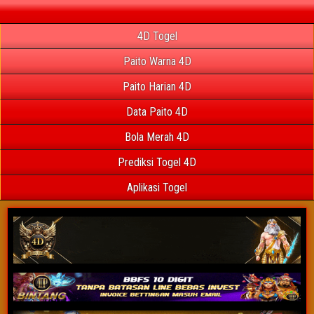
4D Togel
Paito Warna 4D
Paito Harian 4D
Data Paito 4D
Bola Merah 4D
Prediksi Togel 4D
Aplikasi Togel