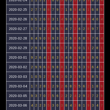
2020-02-24
1
1
5
2
7
6
6
3
0
3
3
9
9
9
8
5
4
2020-02-25
2
7
7
8
6
7
9
7
1
8
9
4
6
1
6
8
5
2020-02-26
9
5
2
6
8
3
1
4
9
0
9
8
0
8
4
0
4
2020-02-27
1
7
9
2
2
9
5
5
4
7
2
6
2
8
9
7
7
2020-02-28
6
4
9
0
9
9
3
3
2
6
8
6
8
5
7
6
4
2020-02-29
2
9
1
8
9
1
0
1
7
8
6
0
1
1
2
8
1
2020-03-01
9
2
6
4
1
6
3
9
4
6
1
9
8
8
9
6
6
2020-03-02
2
9
9
6
6
9
8
8
1
4
5
6
3
9
6
4
1
2020-03-03
1
0
5
2
7
6
6
3
0
3
3
9
9
9
8
5
4
2020-03-04
1
7
2
8
1
2
9
2
6
8
5
5
6
2
1
8
9
2020-03-05
9
3
7
0
7
5
6
2
2
2
4
2
9
2
7
2
9
2020-03-06
4
2
2
3
5
3
0
3
8
4
3
8
1
9
3
4
7