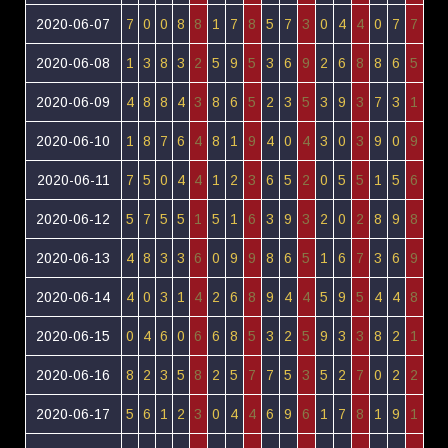
2020-06-07
7
0
0
8
8
1
7
8
5
7
3
0
4
4
0
7
7
2020-06-08
1
3
8
3
2
5
9
5
3
6
9
2
6
8
8
6
5
2020-06-09
4
8
8
4
3
8
6
5
2
3
5
3
9
3
7
3
1
2020-06-10
1
8
7
6
4
8
1
9
4
0
4
3
0
3
9
0
9
2020-06-11
7
5
0
4
4
1
2
3
6
5
2
0
5
5
1
5
6
2020-06-12
5
7
5
5
1
5
1
6
3
9
3
2
0
2
8
9
8
2020-06-13
4
8
3
3
6
0
9
9
8
6
5
1
6
7
3
6
9
2020-06-14
4
0
3
1
4
2
6
8
9
4
4
5
9
5
4
4
8
2020-06-15
0
4
6
0
6
6
8
5
3
2
5
9
3
3
8
2
1
2020-06-16
8
2
3
5
8
2
5
7
7
5
3
5
2
7
0
2
2
2020-06-17
5
6
1
2
3
0
4
4
6
9
6
1
7
8
1
9
1