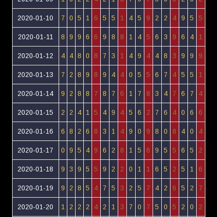
2020-01-10
7
0
5
1
6
5
5
1
4
5
9
2
2
4
9
5
5
2020-01-11
8
9
9
6
6
9
8
8
1
4
5
6
3
9
6
4
1
2020-01-12
4
4
8
0
8
7
3
1
4
9
4
4
8
3
9
9
9
2020-01-13
7
2
8
9
8
9
4
4
0
5
5
6
7
4
5
5
1
2020-01-14
9
2
8
8
7
8
7
6
1
7
8
3
4
7
6
7
4
2020-01-15
2
2
4
1
5
4
9
4
5
6
2
7
6
4
0
6
6
2020-01-16
6
8
2
6
8
3
1
4
9
0
9
8
0
8
4
0
4
2020-01-17
0
9
5
4
9
6
2
8
1
5
6
9
5
5
6
5
2
2020-01-18
9
3
9
5
5
9
2
2
0
1
1
6
5
2
5
1
6
2020-01-19
9
2
8
5
4
7
5
3
2
5
7
4
2
6
5
2
7
2020-01-20
1
2
2
2
4
2
1
3
7
0
7
5
0
5
2
0
2