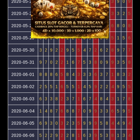
2020-05-26
8
7
7
6
4
8
1
9
4
0
4
3
0
3
9
0
9
2020-05-27
3
1
1
0
1
1
8
9
8
2
1
0
3
3
3
2
5
2020-05-28
6
5
9
9
9
9
1
1
3
0
3
6
0
6
8
0
8
2020-05-29
6
5
0
4
4
1
2
3
6
5
2
0
5
5
1
5
6
2020-05-30
3
2
9
2
2
9
5
5
4
7
2
6
2
8
9
7
7
2020-05-31
9
7
0
2
2
1
6
7
5
3
8
0
9
9
3
5
8
2020-06-01
8
8
8
6
5
8
4
3
3
3
6
3
7
1
8
3
2
2020-06-02
2
5
5
1
6
5
5
1
4
5
9
2
2
4
9
5
5
2020-06-03
6
3
3
8
2
3
7
1
6
7
4
8
4
3
1
7
8
2020-06-04
1
4
8
7
6
8
8
7
0
9
9
3
3
6
5
9
5
2020-06-05
6
9
3
0
3
2
3
5
9
9
9
5
8
4
4
9
4
2020-06-06
5
2
2
9
2
2
8
1
6
3
9
5
3
8
1
3
4