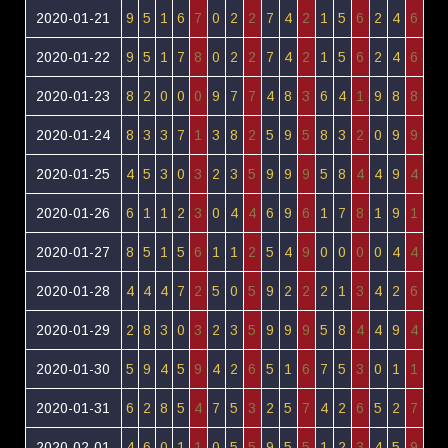
2020-01-21
9
5
1
6
7
0
2
2
7
4
2
1
5
6
2
4
6
2020-01-22
9
5
1
7
8
0
2
2
7
4
2
1
5
6
2
4
6
2020-01-23
8
2
0
0
0
9
7
7
4
8
3
6
4
1
9
8
8
2020-01-24
8
3
3
7
1
3
8
2
5
9
5
8
3
2
0
9
9
2020-01-25
4
5
3
0
3
2
3
5
9
9
9
5
8
4
4
9
4
2020-01-26
6
1
1
2
3
0
4
4
6
9
6
1
7
8
1
9
1
2020-01-27
8
5
1
5
6
1
1
2
5
4
9
0
0
0
0
4
4
2020-01-28
4
4
4
7
2
5
0
5
9
2
2
2
1
3
4
2
6
2020-01-29
2
8
3
0
3
2
3
5
9
9
9
5
8
4
4
9
4
2020-01-30
5
9
4
5
9
4
2
6
5
1
6
7
5
3
0
1
1
2020-01-31
6
2
8
5
4
7
5
3
2
5
7
4
2
6
5
2
7
2020-02-01
4
6
0
1
1
0
5
5
9
5
5
1
2
3
4
5
9