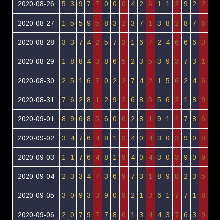
2020-08-26
5
3
9
7
7
0
0
0
4
2
6
1
1
2
9
2
2
2020-08-27
1
5
5
9
5
8
3
2
3
7
1
3
8
2
8
7
6
2020-08-28
3
3
7
4
2
5
7
3
1
6
7
2
4
6
6
6
3
2020-08-29
1
8
8
4
3
8
6
5
2
3
5
3
9
3
7
3
1
2020-08-30
2
5
1
6
7
0
2
2
7
4
2
1
5
6
2
4
6
2020-08-31
7
6
2
8
1
2
9
2
6
8
5
5
6
2
1
8
9
2020-09-01
8
9
6
8
5
6
0
6
2
8
1
9
1
1
7
8
6
2020-09-02
3
4
7
6
4
8
1
9
4
0
4
3
0
3
9
0
9
2020-09-03
1
1
7
6
4
8
1
9
4
0
4
3
0
3
9
0
9
2020-09-04
2
3
3
4
7
3
6
9
7
3
1
8
9
8
2
3
5
2020-09-05
3
0
9
3
3
9
0
9
2
1
3
6
1
7
7
1
8
2020-09-06
2
0
7
9
7
7
8
6
1
3
4
4
3
7
6
3
9