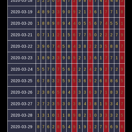
2020-03-18
5
2
5
0
5
4
7
2
9
8
8
7
4
2
4
8
3
2020-03-19
4
8
9
3
3
9
0
9
2
1
3
6
1
7
7
1
8
2020-03-20
1
8
8
9
8
9
4
4
0
5
5
6
7
4
5
5
1
2020-03-21
0
7
1
1
2
1
5
6
7
7
5
0
2
2
2
7
9
2020-03-22
3
9
6
7
4
5
8
4
3
8
2
2
3
5
8
8
7
2020-03-23
1
8
9
3
3
9
0
9
2
1
3
6
1
7
7
1
8
2020-03-24
5
5
7
0
7
5
6
2
2
2
4
2
9
2
7
2
9
2020-03-25
6
7
8
3
2
5
9
5
3
6
9
2
6
8
8
6
5
2020-03-26
2
3
8
6
5
8
4
3
3
3
6
3
7
1
8
3
2
2020-03-27
2
7
2
3
5
3
0
3
8
4
3
8
1
9
3
4
7
2020-03-28
1
3
1
0
1
1
8
9
8
2
1
0
3
3
3
2
5
2020-03-29
8
7
6
2
8
5
4
9
1
9
1
2
7
9
6
9
6