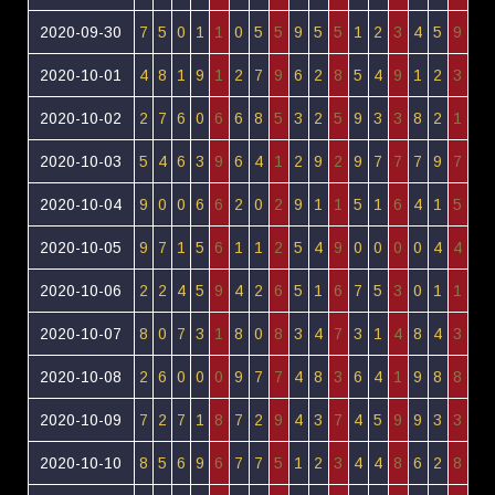
2020-09-30
7
5
0
1
1
0
5
5
9
5
5
1
2
3
4
5
9
2020-10-01
4
8
1
9
1
2
7
9
6
2
8
5
4
9
1
2
3
2020-10-02
2
7
6
0
6
6
8
5
3
2
5
9
3
3
8
2
1
2020-10-03
5
4
6
3
9
6
4
1
2
9
2
9
7
7
7
9
7
2020-10-04
9
0
0
6
6
2
0
2
9
1
1
5
1
6
4
1
5
2020-10-05
9
7
1
5
6
1
1
2
5
4
9
0
0
0
0
4
4
2020-10-06
2
2
4
5
9
4
2
6
5
1
6
7
5
3
0
1
1
2020-10-07
8
0
7
3
1
8
0
8
3
4
7
3
1
4
8
4
3
2020-10-08
2
6
0
0
0
9
7
7
4
8
3
6
4
1
9
8
8
2020-10-09
7
2
7
1
8
7
2
9
4
3
7
4
5
9
9
3
3
2020-10-10
8
5
6
9
6
7
7
5
1
2
3
4
4
8
6
2
8