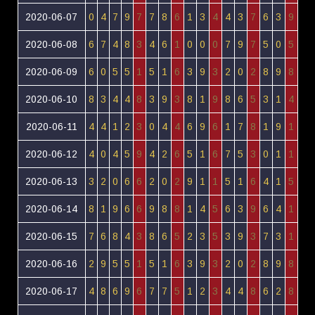
2020-06-07
0
4
7
9
7
7
8
6
1
3
4
4
3
7
6
3
9
2020-06-08
6
7
4
8
3
4
6
1
0
0
0
7
9
7
5
0
5
2020-06-09
6
0
5
5
1
5
1
6
3
9
3
2
0
2
8
9
8
2020-06-10
8
3
4
4
8
3
9
3
8
1
9
8
6
5
3
1
4
2020-06-11
4
4
1
2
3
0
4
4
6
9
6
1
7
8
1
9
1
2020-06-12
4
0
4
5
9
4
2
6
5
1
6
7
5
3
0
1
1
2020-06-13
3
2
0
6
6
2
0
2
9
1
1
5
1
6
4
1
5
2020-06-14
8
1
9
6
6
9
8
8
1
4
5
6
3
9
6
4
1
2020-06-15
7
6
8
4
3
8
6
5
2
3
5
3
9
3
7
3
1
2020-06-16
2
9
5
5
1
5
1
6
3
9
3
2
0
2
8
9
8
2020-06-17
4
8
6
9
6
7
7
5
1
2
3
4
4
8
6
2
8