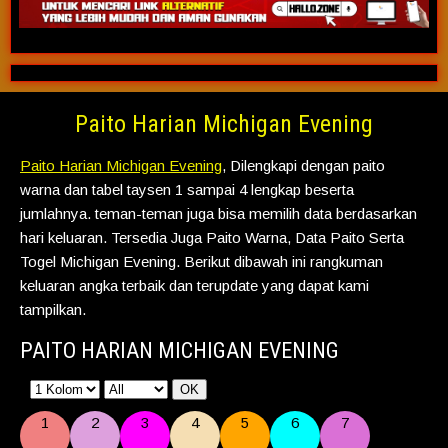
Paito Harian Michigan Evening
Paito Harian Michigan Evening
, Dilengkapi dengan paito
warna dan tabel taysen 1 sampai 4 lengkap beserta
jumlahnya. teman-teman juga bisa memilih data berdasarkan
hari keluaran. Tersedia Juga Paito Warna, Data Paito Serta
Togel Michigan Evening. Berikut dibawah ini rangkuman
keluaran angka terbaik dan terupdate yang dapat kami
tampilkan.
PAITO HARIAN MICHIGAN EVENING
OK
1
2
3
4
5
6
7