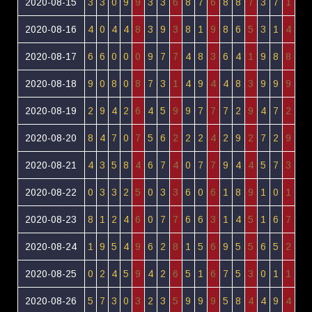
2020-08-15
3
3
0
9
9
3
3
6
8
7
6
8
8
7
3
7
1
2020-08-16
4
0
4
4
8
3
9
3
8
1
9
8
6
5
3
1
4
2020-08-17
6
6
0
0
0
9
7
7
4
8
3
6
4
1
9
8
8
2020-08-18
9
0
8
0
8
7
3
1
4
9
4
4
8
3
9
9
9
2020-08-19
2
9
4
2
6
4
5
9
9
7
7
7
2
9
4
7
2
2020-08-20
8
4
7
0
7
5
6
2
2
2
4
2
9
2
7
2
9
2020-08-21
4
3
5
8
4
6
7
4
0
7
7
9
4
4
5
7
3
2020-08-22
0
3
3
2
5
0
3
3
6
0
6
1
8
9
1
0
1
2020-08-23
8
1
2
4
6
0
7
7
6
6
3
1
4
5
1
6
7
2020-08-24
1
9
5
4
9
6
2
8
1
5
6
9
5
5
6
5
2
2020-08-25
0
2
4
5
9
4
2
6
5
1
6
7
5
3
0
1
1
2020-08-26
5
7
3
0
3
2
3
5
9
9
9
5
8
4
4
9
4