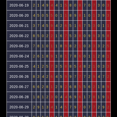
2020-06-19
2
1
4
9
4
4
1
5
8
0
8
7
0
7
3
0
3
2020-06-20
4
5
0
5
5
0
1
1
8
9
8
1
0
1
3
9
3
2020-06-21
3
7
4
5
9
4
2
6
5
1
6
7
5
3
0
1
1
2020-06-22
8
5
0
2
2
1
6
7
5
3
8
0
9
9
3
5
8
2020-06-23
7
8
1
0
1
1
8
9
8
2
1
0
3
3
3
2
5
2020-06-24
2
6
1
8
9
1
0
1
7
8
6
0
1
1
2
8
1
2020-06-25
4
1
2
5
7
3
5
8
8
5
4
8
2
1
0
3
3
2020-06-26
8
3
4
2
6
4
5
9
9
7
7
7
2
9
4
7
2
2020-06-27
6
6
2
8
1
2
9
2
6
8
5
5
6
2
1
8
9
2020-06-28
1
8
1
2
3
0
4
4
6
9
6
1
7
8
1
9
1
2020-06-29
2
9
1
3
4
1
4
5
7
9
7
0
7
7
2
9
2