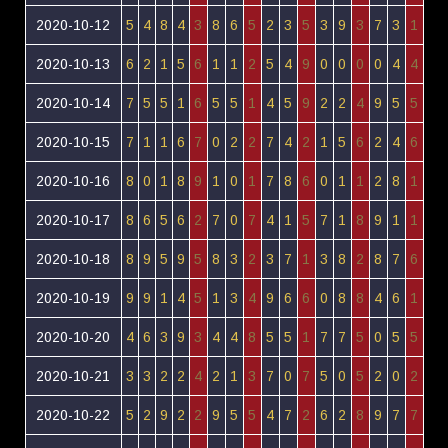
2020-10-12
5
4
8
4
3
8
6
5
2
3
5
3
9
3
7
3
1
2020-10-13
6
2
1
5
6
1
1
2
5
4
9
0
0
0
0
4
4
2020-10-14
7
5
5
1
6
5
5
1
4
5
9
2
2
4
9
5
5
2020-10-15
7
1
1
6
7
0
2
2
7
4
2
1
5
6
2
4
6
2020-10-16
8
0
1
8
9
1
0
1
7
8
6
0
1
1
2
8
1
2020-10-17
8
6
5
6
2
7
0
7
4
1
5
7
1
8
9
1
1
2020-10-18
8
9
5
9
5
8
3
2
3
7
1
3
8
2
8
7
6
2020-10-19
9
9
1
4
5
1
3
4
9
6
6
0
8
8
4
6
1
2020-10-20
4
6
3
9
3
4
4
8
5
5
1
7
7
5
0
5
5
2020-10-21
3
3
2
2
4
2
1
3
7
0
7
5
0
5
2
0
2
2020-10-22
5
2
9
2
2
9
5
5
4
7
2
6
2
8
9
7
7