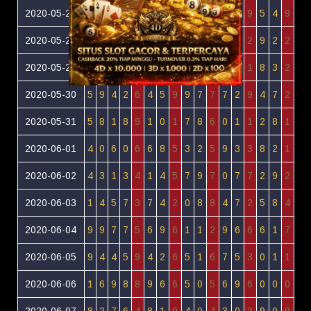
2020-05-27
5
9
6
5
2
6
1
7
0
4
4
9
0
9
5
4
9
2020-05-28
8
7
9
7
7
0
0
0
4
2
6
1
1
2
9
2
2
2020-05-29
2
8
8
6
5
8
4
3
3
3
6
3
7
1
8
3
2
2020-05-30
5
9
4
2
6
4
5
9
9
7
7
7
2
9
4
7
2
2020-05-31
5
8
1
8
9
1
0
1
7
8
6
0
1
1
2
8
1
2020-06-01
4
0
6
0
6
6
8
5
3
2
5
9
3
3
8
2
1
2020-06-02
4
3
1
3
4
1
4
5
7
9
7
0
7
7
2
9
2
2020-06-03
1
4
5
7
3
7
4
2
0
8
8
4
7
2
5
8
4
2020-06-04
9
9
7
7
5
6
9
6
1
1
2
9
6
6
6
1
7
2020-06-05
9
4
4
5
9
4
2
6
5
1
6
7
5
3
0
1
1
2020-06-06
1
6
9
8
8
9
6
6
5
0
5
6
9
6
0
0
0