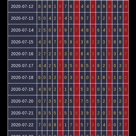
2020-07-12
6
4
8
1
9
7
6
4
4
4
8
4
9
4
9
4
4
2020-07-13
5
0
4
2
6
4
5
9
9
7
7
7
2
9
4
7
2
2020-07-14
2
5
0
0
0
9
7
7
4
8
3
6
4
1
9
8
8
2020-07-15
4
2
6
7
4
5
8
4
3
8
2
2
3
5
8
8
7
2020-07-16
2
7
2
3
5
3
0
3
8
4
3
8
1
9
3
4
7
2020-07-17
4
4
2
5
7
3
5
8
8
5
4
8
2
1
0
3
3
2020-07-18
6
0
3
2
5
0
3
3
6
0
6
1
8
9
1
0
1
2020-07-19
4
9
0
2
2
1
6
7
5
3
8
0
9
9
3
5
8
2020-07-20
0
7
3
5
8
2
5
7
7
5
3
5
2
7
0
2
2
2020-07-21
8
3
5
5
1
5
1
6
3
9
3
2
0
2
8
9
8
2020-07-22
7
0
0
8
8
1
7
8
5
7
3
0
4
4
0
7
7