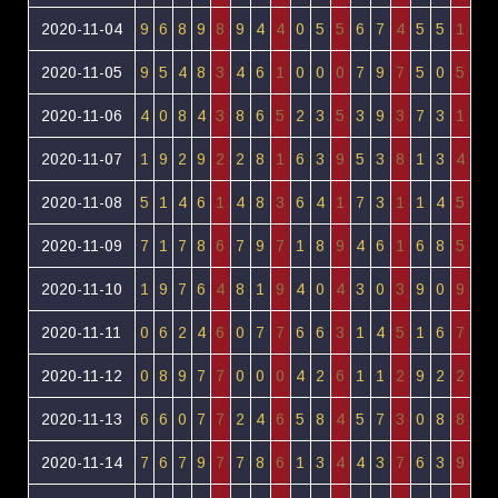
2020-11-04
9
6
8
9
8
9
4
4
0
5
5
6
7
4
5
5
1
2020-11-05
9
5
4
8
3
4
6
1
0
0
0
7
9
7
5
0
5
2020-11-06
4
0
8
4
3
8
6
5
2
3
5
3
9
3
7
3
1
2020-11-07
1
9
2
9
2
2
8
1
6
3
9
5
3
8
1
3
4
2020-11-08
5
1
4
6
1
4
8
3
6
4
1
7
3
1
1
4
5
2020-11-09
7
1
7
8
6
7
9
7
1
8
9
4
6
1
6
8
5
2020-11-10
1
9
7
6
4
8
1
9
4
0
4
3
0
3
9
0
9
2020-11-11
0
6
2
4
6
0
7
7
6
6
3
1
4
5
1
6
7
2020-11-12
0
8
9
7
7
0
0
0
4
2
6
1
1
2
9
2
2
2020-11-13
6
6
0
7
7
2
4
6
5
8
4
5
7
3
0
8
8
2020-11-14
7
6
7
9
7
7
8
6
1
3
4
4
3
7
6
3
9