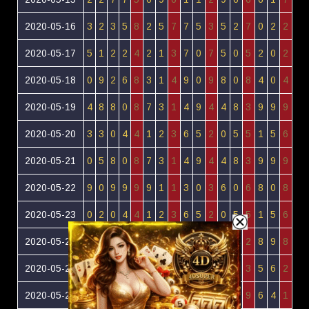
2020-05-16
3
2
3
5
8
2
5
7
7
5
3
5
2
7
0
2
2
2020-05-17
5
1
2
2
4
2
1
3
7
0
7
5
0
5
2
0
2
2020-05-18
0
9
2
6
8
3
1
4
9
0
9
8
0
8
4
0
4
2020-05-19
4
8
8
0
8
7
3
1
4
9
4
4
8
3
9
9
9
2020-05-20
3
3
0
4
4
1
2
3
6
5
2
0
5
5
1
5
6
2020-05-21
0
5
8
0
8
7
3
1
4
9
4
4
8
3
9
9
9
2020-05-22
9
0
9
9
9
9
1
1
3
0
3
6
0
6
8
0
8
2020-05-23
0
2
0
4
4
1
2
3
6
5
2
0
5
5
1
5
6
2020-05-24
6
6
5
5
1
5
1
6
3
9
3
2
0
2
8
9
8
2020-05-25
6
5
9
1
1
9
9
9
0
6
6
6
6
3
5
6
2
2020-05-26
1
8
9
6
6
9
8
8
1
4
5
6
3
9
6
4
1