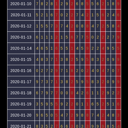
2020-01-10
7
8
2
8
1
2
9
2
6
8
5
5
6
2
1
8
9
2020-01-11
5
2
1
6
7
0
2
2
7
4
2
1
5
6
2
4
6
2020-01-12
1
5
5
7
3
7
4
2
0
8
8
4
7
2
5
8
4
2020-01-13
6
1
1
1
2
1
5
6
7
7
5
0
2
2
2
7
9
2020-01-14
4
6
5
1
6
5
5
1
4
5
9
2
2
4
9
5
5
2020-01-15
4
8
3
7
1
3
8
2
5
9
5
8
3
2
0
9
9
2020-01-16
0
2
7
2
9
7
1
8
2
0
2
4
0
4
7
0
7
2020-01-17
9
7
3
7
1
3
8
2
5
9
5
8
3
2
0
9
9
2020-01-18
6
7
9
7
7
0
0
0
4
2
6
1
1
2
9
2
2
2020-01-19
3
5
9
5
5
9
2
2
0
1
1
6
5
2
5
1
6
2020-01-20
9
6
5
0
5
4
7
2
9
8
8
7
4
2
4
8
3
2020-01-21
8
3
5
2
7
6
6
3
0
3
3
9
9
9
8
5
4