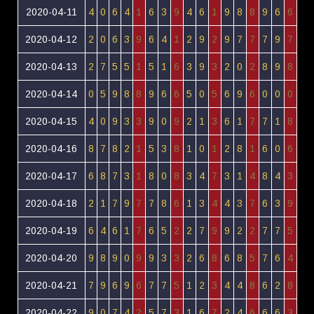
2020-04-11
4
0
6
4
1
6
3
9
4
6
1
9
8
8
9
6
6
2020-04-12
2
0
6
3
9
6
4
1
2
9
2
9
7
7
7
9
7
2020-04-13
2
7
5
5
1
5
1
6
3
9
3
2
0
2
8
9
8
2020-04-14
0
5
9
8
8
9
6
6
5
0
5
6
9
6
0
0
0
2020-04-15
4
0
9
3
3
9
0
9
2
1
3
6
1
7
7
1
8
2020-04-16
8
7
8
2
1
5
3
8
1
0
1
2
8
1
6
0
6
2020-04-17
6
8
7
3
1
8
0
8
3
4
7
3
1
4
8
4
3
2020-04-18
2
1
7
9
7
7
8
6
1
3
4
4
3
7
6
3
9
2020-04-19
6
4
6
1
7
6
5
2
2
7
9
9
2
2
7
7
5
2020-04-20
9
8
9
0
9
9
3
3
2
6
8
6
8
5
7
6
4
2020-04-21
7
9
6
9
6
7
7
5
1
2
3
4
4
8
6
2
8
2020-04-22
9
0
7
4
2
5
7
3
1
6
7
2
4
6
6
6
3