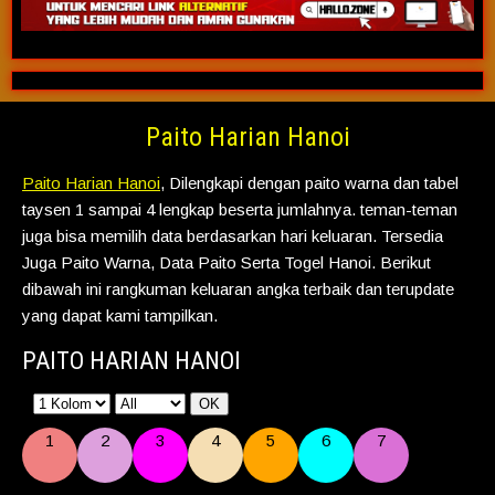
Paito Harian Hanoi
Paito Harian Hanoi
, Dilengkapi dengan paito warna dan tabel
taysen 1 sampai 4 lengkap beserta jumlahnya. teman-teman
juga bisa memilih data berdasarkan hari keluaran. Tersedia
Juga Paito Warna, Data Paito Serta Togel Hanoi. Berikut
dibawah ini rangkuman keluaran angka terbaik dan terupdate
yang dapat kami tampilkan.
PAITO HARIAN HANOI
OK
1
2
3
4
5
6
7