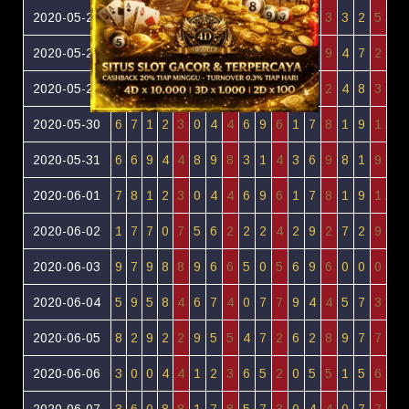
2020-05-27
9
6
1
0
1
1
8
9
8
2
1
0
3
3
3
2
5
2020-05-28
4
2
4
2
6
4
5
9
9
7
7
7
2
9
4
7
2
2020-05-29
6
2
5
0
5
4
7
2
9
8
8
7
4
2
4
8
3
2020-05-30
6
7
1
2
3
0
4
4
6
9
6
1
7
8
1
9
1
2020-05-31
6
6
9
4
4
8
9
8
3
1
4
3
6
9
8
1
9
2020-06-01
7
8
1
2
3
0
4
4
6
9
6
1
7
8
1
9
1
2020-06-02
1
7
7
0
7
5
6
2
2
2
4
2
9
2
7
2
9
2020-06-03
9
7
9
8
8
9
6
6
5
0
5
6
9
6
0
0
0
2020-06-04
5
9
5
8
4
6
7
4
0
7
7
9
4
4
5
7
3
2020-06-05
8
2
9
2
2
9
5
5
4
7
2
6
2
8
9
7
7
2020-06-06
3
0
0
4
4
1
2
3
6
5
2
0
5
5
1
5
6