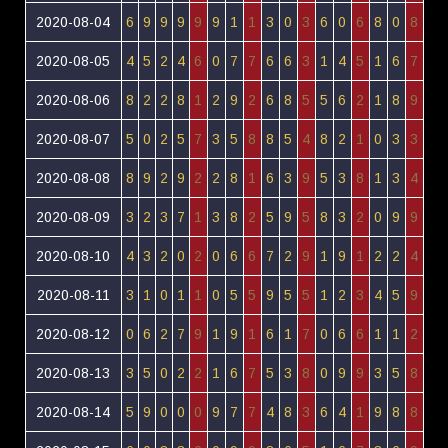
2020-08-04
6
9
9
9
9
9
1
1
3
0
3
6
0
6
8
0
8
2020-08-05
4
5
2
4
6
0
7
7
6
6
3
1
4
5
1
6
7
2020-08-06
8
2
2
8
1
2
9
2
6
8
5
5
6
2
1
8
9
2020-08-07
5
0
2
5
7
3
5
8
8
5
4
8
2
1
0
3
3
2020-08-08
8
9
2
9
2
2
8
1
6
3
9
5
3
8
1
3
4
2020-08-09
3
2
3
7
1
3
8
2
5
9
5
8
3
2
0
9
9
2020-08-10
4
3
2
0
2
0
6
6
7
2
9
1
9
1
2
2
4
2020-08-11
3
1
0
1
1
0
5
5
9
5
5
1
2
3
4
5
9
2020-08-12
0
6
2
7
9
1
9
1
6
1
7
0
6
6
1
1
2
2020-08-13
3
5
0
2
2
1
6
7
5
3
8
0
9
9
3
5
8
2020-08-14
5
9
0
0
0
9
7
7
4
8
3
6
4
1
9
8
8