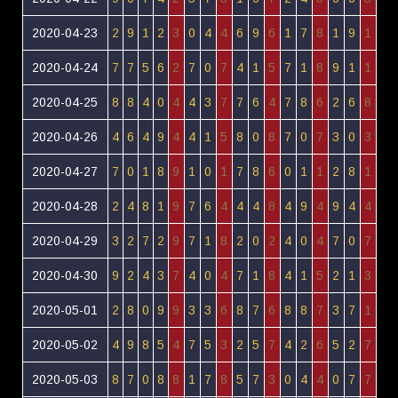
2020-04-23
2
9
1
2
3
0
4
4
6
9
6
1
7
8
1
9
1
2020-04-24
7
7
5
6
2
7
0
7
4
1
5
7
1
8
9
1
1
2020-04-25
8
8
4
0
4
4
3
7
7
6
4
7
8
6
2
6
8
2020-04-26
4
6
4
9
4
4
1
5
8
0
8
7
0
7
3
0
3
2020-04-27
7
0
1
8
9
1
0
1
7
8
6
0
1
1
2
8
1
2020-04-28
2
4
8
1
9
7
6
4
4
4
8
4
9
4
9
4
4
2020-04-29
3
2
7
2
9
7
1
8
2
0
2
4
0
4
7
0
7
2020-04-30
9
2
4
3
7
4
0
4
7
1
8
4
1
5
2
1
3
2020-05-01
2
8
0
9
9
3
3
6
8
7
6
8
8
7
3
7
1
2020-05-02
4
9
8
5
4
7
5
3
2
5
7
4
2
6
5
2
7
2020-05-03
8
7
0
8
8
1
7
8
5
7
3
0
4
4
0
7
7