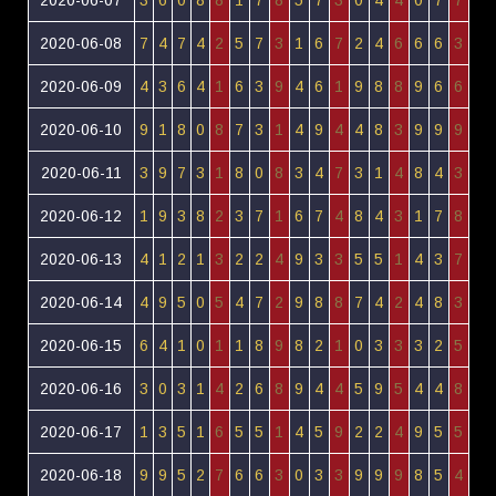
2020-06-07
3
6
0
8
8
1
7
8
5
7
3
0
4
4
0
7
7
2020-06-08
7
4
7
4
2
5
7
3
1
6
7
2
4
6
6
6
3
2020-06-09
4
3
6
4
1
6
3
9
4
6
1
9
8
8
9
6
6
2020-06-10
9
1
8
0
8
7
3
1
4
9
4
4
8
3
9
9
9
2020-06-11
3
9
7
3
1
8
0
8
3
4
7
3
1
4
8
4
3
2020-06-12
1
9
3
8
2
3
7
1
6
7
4
8
4
3
1
7
8
2020-06-13
4
1
2
1
3
2
2
4
9
3
3
5
5
1
4
3
7
2020-06-14
4
9
5
0
5
4
7
2
9
8
8
7
4
2
4
8
3
2020-06-15
6
4
1
0
1
1
8
9
8
2
1
0
3
3
3
2
5
2020-06-16
3
0
3
1
4
2
6
8
9
4
4
5
9
5
4
4
8
2020-06-17
1
3
5
1
6
5
5
1
4
5
9
2
2
4
9
5
5
2020-06-18
9
9
5
2
7
6
6
3
0
3
3
9
9
9
8
5
4